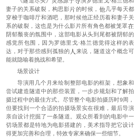
《隧道尽头》灵感源于
演罗德里戈·格兰德和
妻子的关系破裂，构思影
的时候，
几乎每天都
穿梭于咖啡厅和酒吧，那时候他正经历着和妻子关
系的破裂，这也是为什么影片所有角色都被笼罩
阴郁颓丧的氛围中，这部电影从头到尾都被阴郁的
感觉所包围，因为罗德里戈·格兰德觉得这样的表
达，对于那些感到孤独的
来说，隧道这个概念可
能就隐喻着挑战和希望。
场景设计
导演用几个月来绘制整部电影的框架，想象和
尝试建造隧道中的那些装置，一步步规划和了解拍
摄过程中的最佳方式。尽管整个电影拍摄历时9周，
但要找到一个合适的拍摄场景实在很难，最后导演
亲自设计挖掘了一条隧道。观众所看到的电影中一
切场景都是特地为电影搭建的，美术指导把它设计
得更加完善和合理，特效专家来确保一些细节。