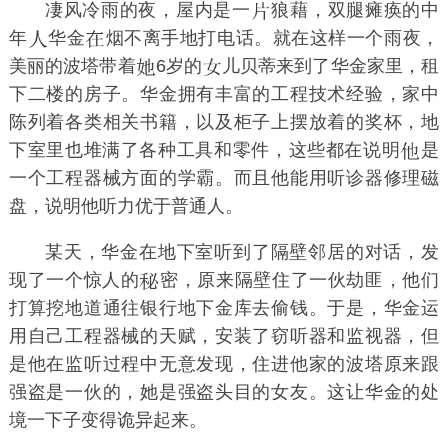
凄风冷雨的夜，屋内是一
狼藉，双腿瘫痪的中
年
华金
烟不离手地打电话。就在这样一个雨夜，
美丽的波塔带着
6岁的
儿贝蒂来到了华金家里，租
下二楼的房子。华金拥有丰富的工程技术经验，家中
陈列着各类相关书籍，以及柜子上摆放着的奖杯，地
下室里也堆满了各种工具和零件，这些都在说明
是
一个工程器械方面的学霸。而且他能用听诊器修理磁
盘，说明他听力优于普通人。
某天，华金在地下室听到了隔壁邻居的对话，发
现了一个惊人的
密，原来隔壁住了一伙劫匪，他们
打算挖地道通往银行地下金库去偷钱。于是，华金运
用自己工程器械的天赋，安装了窃听器和监视器，但
是他在监听过程中无意发现，住进他家的波塔原来跟
强盗是一伙的，她是强盗头目的女友。这让华金的处
境一下子变得诡异起来。