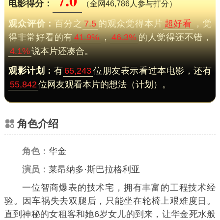
7.0
电影得分：
（全网46,786人参与打分）
观众评价：
百分之
7.5
的观众觉得本片
超好看
，觉
得非常好看的有
41.9%
，
46.3%
的人觉得还不错，
4.1%
说本片还凑合。
观影计划：
有
65,243
位朋友表示看过本电影，还有
55,842
位网友观看本片的想法（计划）。
角色介绍
角色：
华金
演员：
莱昂纳多·斯巴拉格利亚
一位智商爆表的技术宅，拥有丰富的工程技术经
验。因车祸失去双腿后，只能坐在轮椅上艰难度日。
直到神秘的女租客和她6岁女儿的到来，让华金死水般