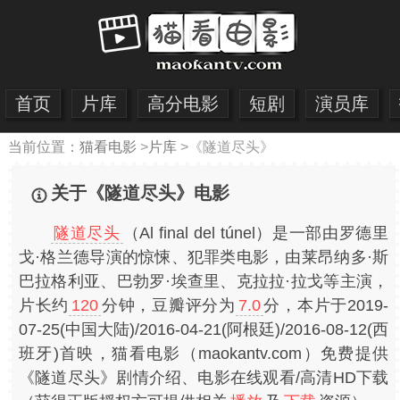
首页
片库
高分电影
短剧
演员库
当前位置：
猫看电影
>
片库
>
《隧道尽头》
关于《隧道尽头》电影
隧道尽头
（Al final del túnel）是一部由罗德里
戈·格兰德导演的惊悚、犯罪类电影，由莱昂纳多·斯
巴拉格利亚、巴勃罗·埃查里、克拉拉·拉戈等主演，
片长约
120
分钟，豆瓣评分为
7.0
分，本片于2019-
07-25(中国大陆)/2016-04-21(阿根廷)/2016-08-12(西
班牙)首映，猫看电影（maokantv.com）免费提供
《隧道尽头》剧情介绍、电影在线观看/高清HD下载