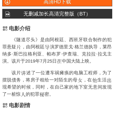
高清HD下载
无删减加长高清完整版（BT）
电影介绍
《隧道尽头》是由阿根廷、西班牙联合制作的犯
罪悬疑
，由阿根廷
演
罗德里戈·格兰德
执导，
莱昂
纳多·斯巴拉格利亚
、
帕布罗·伊查瑞
、
克拉拉·拉戈
主
演。该片于2019年7月25日
中国大陆上映。
该片
述了一位遭车祸瘫痪的电脑工程师，为了
摆脱债务，将房子租给一对陌生的母
，在
生活
现希望的时候，同时，在自己家的地下室无意间发现
了一桩惊
的犯罪
密。
电影剧情