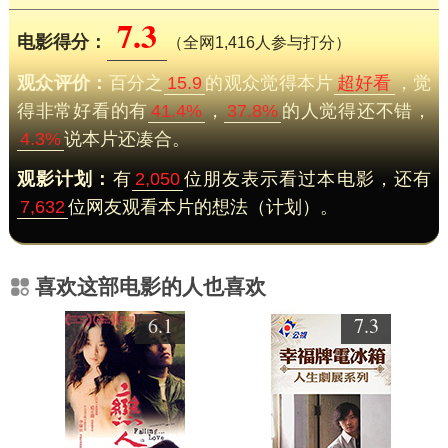
7.3
电影得分：
（全网1,416人参与打分）
观众评价：
百分之
15.9
的观众觉得本片
超好看
，觉
得非常好看的有
41.4%
，
37.8%
的人觉得还不错，
4.3%
说本片还凑合。
观影计划：
有
2,050
位朋友表示看过本电影，还有
7,632
位网友观看本片的想法（计划）。
喜欢这部电影的人也喜欢
6.1
7.3