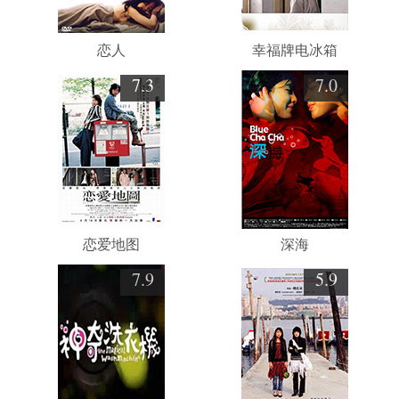
恋人
幸福牌电冰箱
7.3
7.0
恋爱地图
深海
7.9
5.9