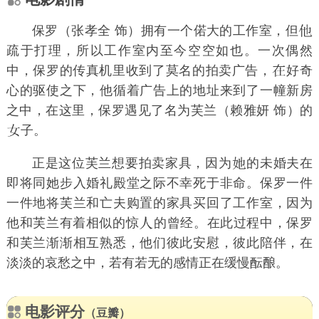
保罗（张孝全 饰）拥有一个偌大的工作室，但
疏于打理，所以工作室内至今空空如也。一次偶然
中，保罗的传真机里收到了莫名的拍卖广告，
好奇
心的驱使之下，他循着广告上的地址来到了一幢新房
之中，在这里，保罗遇见了名为芙兰（赖雅妍 饰）的
子。
正是这位芙兰想要拍卖家具，因为
的未婚夫在
即将同她步入婚礼殿堂之际不幸死于非命。保罗一件
一件地将芙兰和亡夫购置的家具买回了工作室，因为
他和芙兰有着相似的惊
的曾经。在此过程中，保罗
和芙兰渐渐相互熟悉，他们彼此安慰，彼此陪伴，在
淡淡的哀愁之中，若有若无的感情正在缓慢酝酿。
电影评分
（豆瓣）