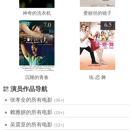
神奇的洗衣机
爱丽丝的镜子
7.0
6.5
沉睡的青春
练·恋·舞
演员作品导航
张孝全的所有电影
(35+)
赖雅妍的所有电影
(15+)
吴震亚的所有电影
(12+)