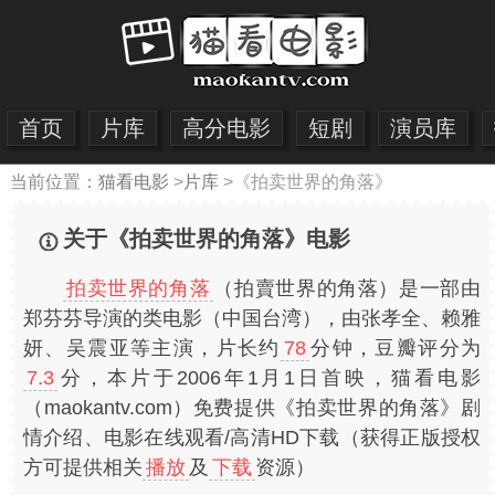
首页
片库
高分电影
短剧
演员库
当前位置：
猫看电影
>
片库
>
《拍卖世界的角落》
关于《拍卖世界的角落》电影
拍卖世界的角落
（拍賣世界的角落）是一部由
郑芬芬导演的类电影（中国台湾），由张孝全、赖雅
妍、吴震亚等主演，片长约
78
分钟，豆瓣评分为
7.3
分，本片于2006年1月1日首映，猫看电影
（maokantv.com）免费提供《拍卖世界的角落》剧
情介绍、电影在线观看/高清HD下载（获得正版授权
方可提供相关
播放
及
下载
资源）