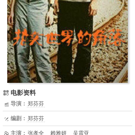
电影资料
导演：
郑芬芬
编剧：
郑芬芬
主演：
张孝全
赖雅妍
吴震亚