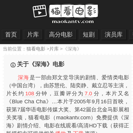
首页
片库
高分电影
短剧
演员库
当前位置：
猫看电影
>
片库
>
《深海》
关于《深海》电影
深海
是一部由郑文堂导演的剧情、爱情类电影
（中国台湾），由苏慧伦、陆奕静、戴立忍等主演，
片长约
108
分钟，豆瓣评分为
7.0
分，本片又名
《Blue Cha Cha》…本片于2005年9月16日首映，
获第7届华语电影传媒大奖、第42届台北金马影展相
关奖项，猫看电影（maokantv.com）免费提供《深
海》剧情介绍、电影在线观看/高清HD下载（获得正