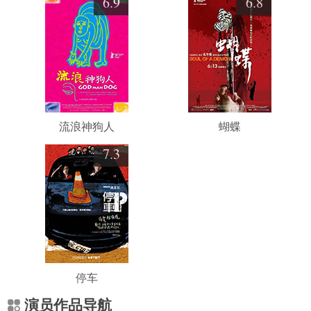
6.9
6.8
流浪神狗人
蝴蝶
7.3
停车
演员作品导航