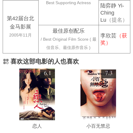
Best Supporting Actress
陆弈静 Yi-
Ching
第42届台北
Lu
（提名）
金马影展
最佳原创配乐
2005年11月
李欣芸
（获
/ Best Original Film Score ( 最
奖）
佳音乐、最佳原作音乐 )
喜欢这部电影的人也喜欢
6.1
7.3
恋人
小百无禁忌