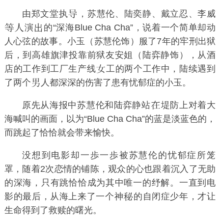
由郑文堂执
，苏慧伦、陆奕静、戴立忍、李威
演
的“深海Blue Cha Cha”，说着一个简单却动
人心弦的故事。小玉（苏慧伦饰）服了7年的牢刑出狱
后，到高雄旗津投靠前狱友安姐（陆弈静饰），从酒
店的工作到工厂生产线
工的两个工作中，陆续遇到
了两个
人都深深的伤害了患有忧郁症的小玉。
原先从海报中苏慧伦和陆弈静站
堤防上对着大
海喊叫的画面，以为“Blue Cha Cha”的蓝是淡蓝色的，
而跳起了恰恰就会带来愉快。
没想到电影却一歩一歩被苏慧伦的忧郁症所笼
罩，随着2次恋情的铺陈，观众的心也跟着沉入了无助
的深海，只有跳恰恰成为其中唯一的纾解。一直到电
影的最后，从海上来了一个神
的自闭症少年，才让
生命得到了救赎的曙光。