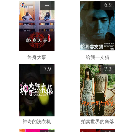
--
6.9
终身大事
给我一支猫
7.9
7.3
神奇的洗衣机
拍卖世界的角落