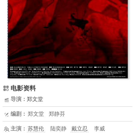
电影资料
导演：
郑文堂
编剧：
郑文堂
郑静芬
主演：
苏慧伦
陆奕静
戴立忍
李威