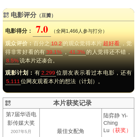
电影评分
（豆瓣）
7.0
电影得分：
（全网1,466人参与打分）
观众评价：
百分之
10.2
的观众觉得本片
超好看
，觉
得非常好看的有
39.1%
，
41.3%
的人觉得还不错，
8.5%
说本片还凑合。
观影计划：
有
2,299
位朋友表示看过本电影，还有
5,111
位网友观看本片的想法（计划）。
本片获奖记录
第7届华语电
陆弈静 Yi-
影传媒大奖
Ching
Lu
（获奖）
最佳女配角
2007年5月