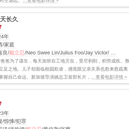
的时空虐恋。
…查看电影详情 >
天长久
7
24年
情/家庭
嘉良/
戴立忍
/Neo Swee Lin/Julius Foo/Jay Victor/ …
亲爸爸为了谋生，每天加班在工地灭虫，受尽剥削，积劳成疾。
立足之地。儿子却面临校园欺凌，感觉跟父亲关系也愈来愈疏离
掌握自己命运。新加坡导演姚志卫首部长片，
…查看电影详情 >
7
23年
疑/惊悚/犯罪