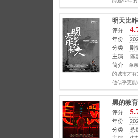
跨越40年
明天比昨
4.
评分：
年份：
20
分类：
剧
主演：
陈
简介：
单
的城市才有
他似乎更能
黑的教育
5.
评分：
年份：
20
分类：
悬