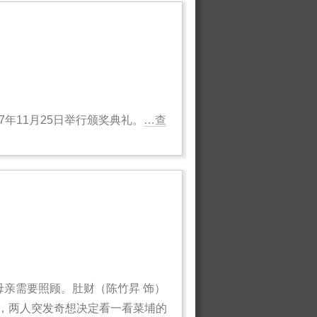
7年11月25日举行颁奖典礼。
…查
母亲需要照顾。肚财（陈竹昇 饰）
，两人突发奇想决定看一看菜埔的