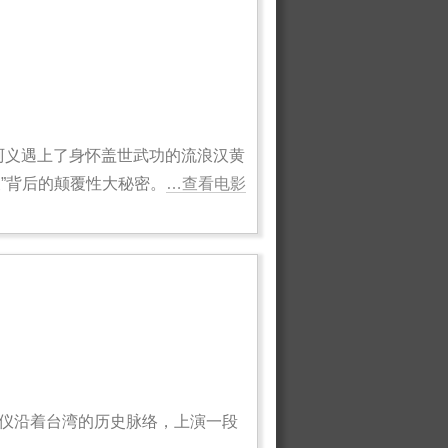
跟阿义遇上了身怀盖世武功的流浪汉黄
”背后的颠覆性大秘密。
…查看电影
杨欣仪沿着台湾的历史脉络，上演一段