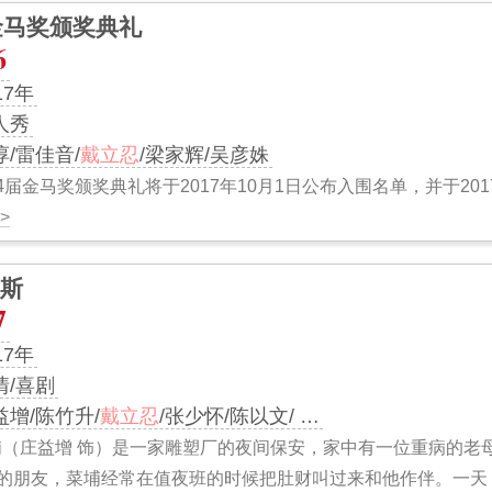
金马奖颁奖典礼
6
17年
人秀
淳/雷佳音/
戴立忍
/梁家辉/吴彦姝
4届金马奖颁奖典礼将于2017年10月1日公布入围名单，并于201
>
斯
7
17年
情/喜剧
益增/陈竹升/
戴立忍
/张少怀/陈以文/ …
埔（庄益增 饰）是一家雕塑厂的夜间保安，家中有一位重病的老
的朋友，菜埔经常在值夜班的时候把肚财叫过来和他作伴。一天