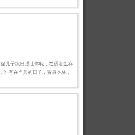
敦促儿子练出强壮体魄，在适者生存
，唯有在当兵的日子，置身丛林，