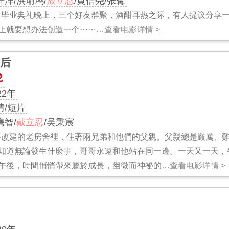
轩洋/洪瑜鸿/
戴立忍
/黄信尧/张寗
中毕业典礼晚上，三个好友群聚，酒酣耳热之际，有人提议分享
上就要想办法创造一个⋯⋯
…查看电影详情 >
后
2
22年
情/短片
隽智/
戴立忍
/吴秉宸
將改建的老房舍裡，住著兩兄弟和他們的父親。父親總是嚴厲、
知道無論發生什麼事，哥哥永遠和他站在同一邊。一天又一天，
午後，時間悄悄帶來屬於成長，幽微而神祕的
…查看电影详情 >