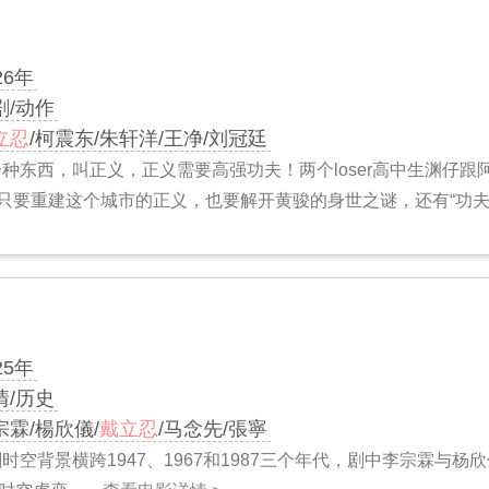
26年
剧/动作
立忍
/柯震东/朱轩洋/王净/刘冠廷
一种东西，叫正义，正义需要高强功夫！两个loser高中生渊仔
只要重建这个城市的正义，也要解开黄骏的身世之谜，还有“功夫
25年
情/历史
宗霖/楊欣儀/
戴立忍
/马念先/張寧
时空背景横跨1947、1967和1987三个年代，剧中李宗霖与