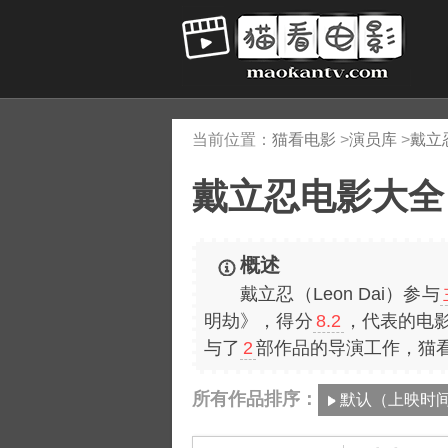
当前位置：
猫看电影
>
演员库
>
戴立
戴立忍电影大全
概述
戴立忍（Leon Dai）参与
明劫》，得分
8.2
，代表的电
与了
2
部作品的导演工作，猫
所有作品排序：
默认（上映时