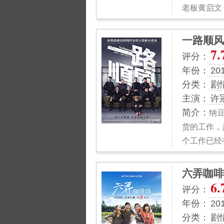
老板黄启文
一路顺风
7.
评分：
年份：
20
分类：
剧
主演：
许
简介：
纳
货的工作，
个工作已经
六弄咖啡
6.
评分：
年份：
20
分类：
剧