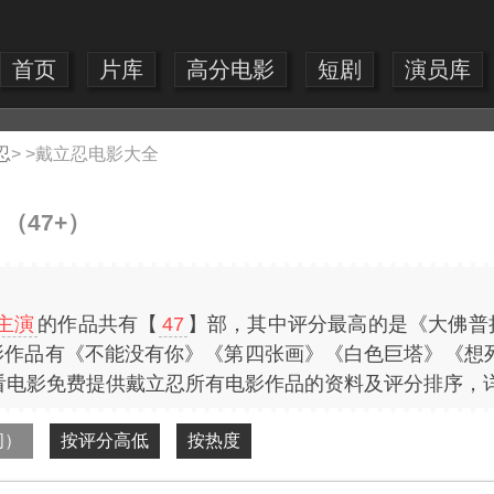
首页
片库
高分电影
短剧
演员库
忍
> >
戴立忍电影大全
（47+）
主演
的作品共有【
47
】部，其中评分最高的是《大佛普
影作品有《不能没有你》《第四张画》《白色巨塔》《想
看电影免费提供戴立忍所有电影作品的资料及评分排序，
间）
按评分高低
按热度