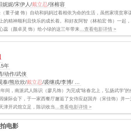
阳妮妮/宋伊人/
戴立忍
/张榕容
绿（董子健 饰）自幼和妈妈过着相依为命的生活，虽然家境贫寒
上的精神顺利且快乐的成长着。和好友阿智（林柏宏 饰）一起
心蕊（颜卓灵 饰）给小绿的这三年带来
…查看电影详情 >
1
15年
情/动作/武侠
观泰/熊欣欣/
戴立忍
/裘继戎/李博/ …
国年间，南派武人陈识（廖凡饰）为完成“咏春北上，弘扬武学”
因缘际会下，于一家西餐厅邂逅了女侍应赵国卉（宋佳饰）并一
天津开武馆立足，陈识收当
…查看电影详情 >
拍电影