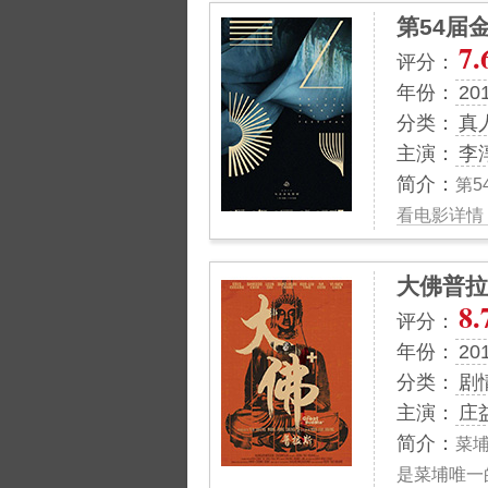
第54届
7.
评分：
年份：
20
分类：
真
主演：
李
简介：
第5
看电影详情 
大佛普拉
8.
评分：
年份：
20
分类：
剧
主演：
庄
简介：
菜
是菜埔唯一