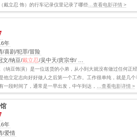
（戴立忍 饰）的行车记录仪里记录了哪些
…查看电影详情 >
7
16年
情/喜剧/犯罪/冒险
冠文/纳豆/
戴立忍
/吴中天/庹宗华/ …
豆（纳豆饰演）是一位送货的小弟，从小到大就没有做过任何正
是他立定志向好好做人之后第一个工作。工作很单纯，就是几个
有一段时间了，通常是一早出发，中午到达，
…查看电影详情 >
馆
7
16年
情/爱情