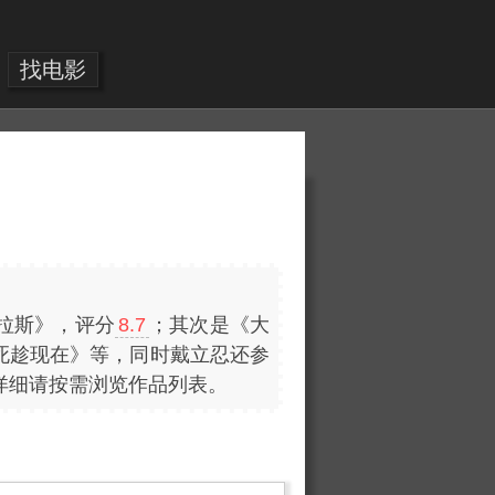
找电影
拉斯》，评分
8.7
；其次是《大
死趁现在》等，同时戴立忍还参
详细请按需浏览作品列表。