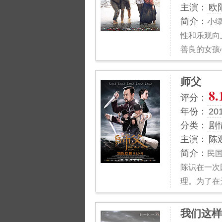
主演：
欧
简介：
小
性和乐观向
善良的女孩
师父
8.
评分：
年份：
20
分类：
剧
主演：
陈
简介：
民
陈识在一次
理。为了在
我们这样