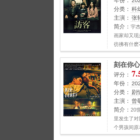
年份：
20
分类：
科
主演：
张
简介：
宇
画家却又现
彷彿有什麽
刻在你心
7.
评分：
年份：
20
分类：
剧
主演：
曾
简介：
20
里发生了对
个男孩间原