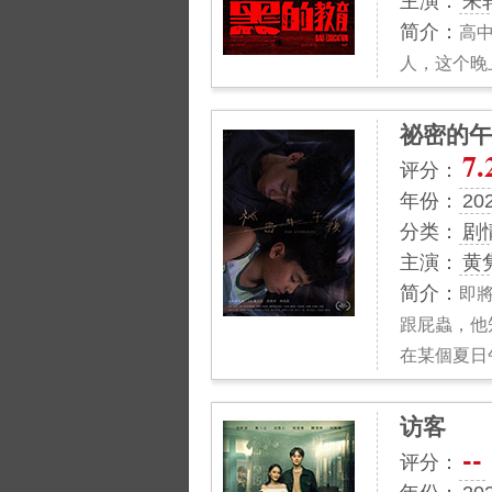
主演：
朱
简介：
高
人，这个晚
祕密的午
7.
评分：
年份：
20
分类：
剧
主演：
黄
简介：
即
跟屁蟲，他
在某個夏日
访客
--
评分：