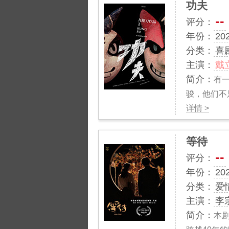
功夫
--
评分：
年份：
20
分类：
喜
主演：
戴
简介：
有
骏，他们不
详情 >
等待
--
评分：
年份：
20
分类：
爱
主演：
李
简介：
本剧