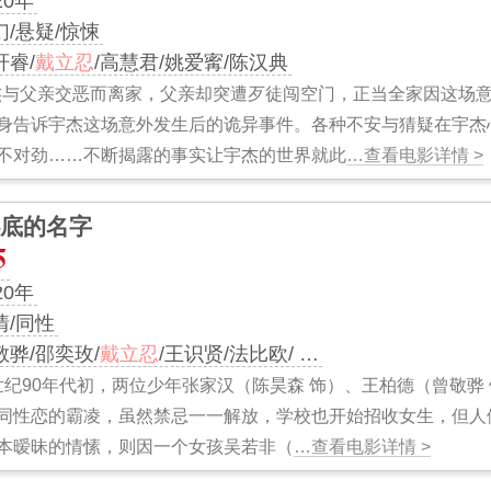
20年
幻/悬疑/惊悚
轩睿/
戴立忍
/高慧君/姚爱寗/陈汉典
杰与父亲交恶而离家，父亲却突遭歹徒闯空门，正当全家因这场
身告诉宇杰这场意外发生后的诡异事件。各种不安与猜疑在宇杰
不对劲……不断揭露的事实让宇杰的世界就此
…查看电影详情 >
底的名字
5
20年
情/同性
敬骅/邵奕玫/
戴立忍
/王识贤/法比欧/ …
世纪90年代初，两位少年张家汉（陈昊森 饰）、王柏德（曾敬骅
同性恋的霸凌，虽然禁忌一一解放，学校也开始招收女生，但人
本暧昧的情愫，则因一个女孩吴若非（
…查看电影详情 >