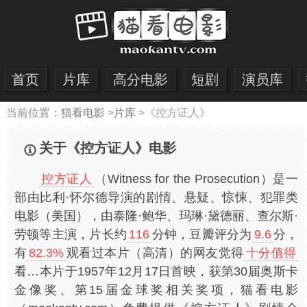
首页
片库
高分电影
短剧
演员库
当前位置：
猫看电影
>
片库
>
《控方证人》
关于《控方证人》电影
控方证人
（Witness for the Prosecution）是一
部由比利·怀尔德导演的剧情、悬疑、惊悚、犯罪类
电影（美国），由泰隆·鲍华、玛琳·黛德丽、查尔斯·
劳顿等主演，片长约
116
分钟，豆瓣评分为
9.6
分，
有
82.3%
观看过本片（高清）的网友觉得
十分值得
看…本片于1957年12月17日首映，获第30届奥斯卡
金像奖、第15届金球奖相关奖项，猫看电影