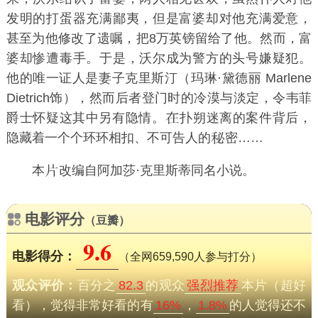
发明的打蛋器充满鄙夷，但是富婆却对他充满爱意，
甚至为他修改了遗嘱，把8万英镑留给了他。然而，富
婆却惨遭毒手。于是，沃尔成为警方的头号嫌疑犯。
他的唯一证人是妻子克里斯汀（玛琳·黛德丽 Marlene
Dietrich饰），然而后者登门时的冷漠与淡定，令韦菲
爵士怀疑这其中另有隐情。
扑朔迷离的案件背后，
隐藏着一个个环环相扣、不可告人的
密……
本
改编自阿加莎·克里斯蒂同名小说。
电影评分
（豆瓣）
9.6
电影得分：
（全网659,590人参与打分）
观众评价：
百分之
82.3
的观众
强烈推荐
本片（超好
看），觉得非常好看的有
16%
，
1.8%
的人觉得还不