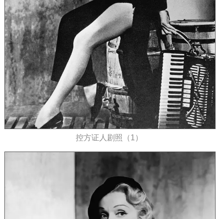
控方证人剧照（1）