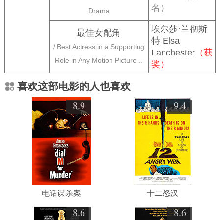
名）
Drama
埃尔莎·兰彻斯
最佳女配角
特 Elsa
/ Best Actress in a Supporting
Lanchester
（获
Role in Any Motion Picture ..
奖）
喜欢这部电影的人也喜欢
8.9
9.4
电话谋杀案
十二怒汉
8.6
8.6