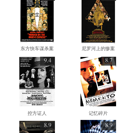
东方快车谋杀案
尼罗河上的惨案
9.4
8.7
控方证人
记忆碎片
8.9
8.9