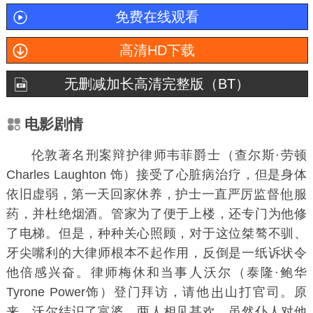
免费在线观看
高清HD下载
无删减加长高清完整版（BT）
电影剧情
伦敦著名刑案辩护律师韦菲爵士（查尔斯·劳顿
Charles Laughton 饰）接受了心脏病治疗，但是身体
依旧虚弱，第一天回家休养，护士一直严厉监督
服
药，并杜绝烟酒。管家为了便于上楼，还专门为他修
了电梯。但是，种种关心照顾，对于这位桀骜不驯、
牙尖嘴利的大律师根本不起作用，反倒是一纸诉状令
他倍感兴奋。律师梅休和当事
沃尔（泰隆·鲍华
Tyrone Power饰）登门拜访，请他
山打官司。原
来，沃尔结识了富婆，两人相见甚欢，虽然仆人对他