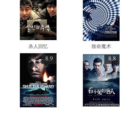
杀人回忆
致命魔术
8.9
8.8
禁闭岛
看不见的客人
演员作品导航
玛琳·黛德丽的所有电影
(16+)