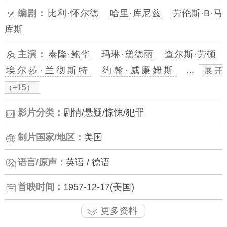
编剧：
比利·怀尔德
哈里·库尼兹
劳伦斯·B·马
库斯
主演：
泰隆·鲍华
玛琳·黛德丽
查尔斯·劳顿
埃尔莎·兰彻斯特
约翰·威廉姆斯
...
展开
（+15）
影片分类：
剧情/悬疑/惊悚/犯罪
制片国家/地区：
美国
语言/原声：
英语 / 德语
首映时间：
1957-12-17(美国)
更多资料