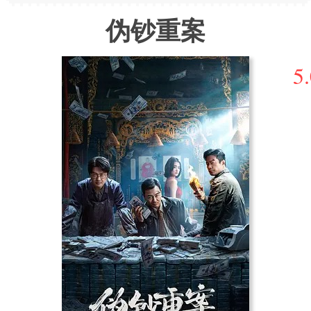
伪钞重案
5