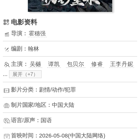
电影资料
导演：
霍穗强
编剧：
翰林
主演：
吴樾
谭凯
包贝尔
修睿
王李丹鈮
...
展开（+7）
影片分类：
剧情/动作/犯罪
制片国家/地区：
中国大陆
语言/原声：
国语
首映时间：
2026-05-08(中国大陆网络)