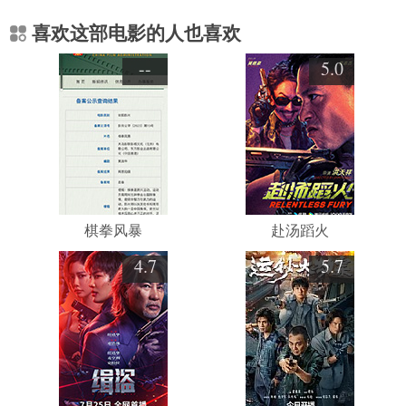
喜欢这部电影的人也喜欢
--
5.0
棋拳风暴
赴汤蹈火
4.7
5.7