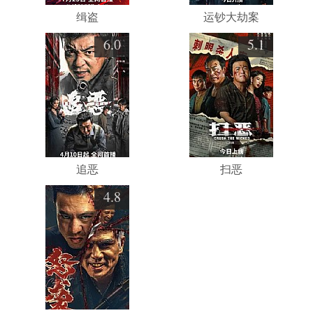
缉盗
运钞大劫案
6.0
5.1
追恶
扫恶
4.8