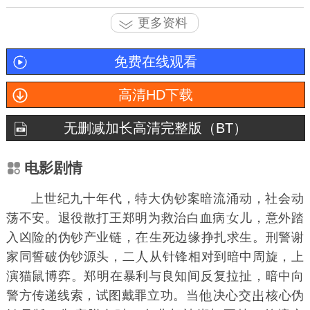
更多资料
免费在线观看
高清HD下载
无删减加长高清完整版（BT）
电影剧情
上世纪九十年代，特大伪钞案暗流涌动，社会动
荡不安。退役散打王郑明为救治白血病
儿，意外踏
入凶险的伪钞产业链，
生死边缘挣扎求生。刑警谢
家同誓破伪钞源头，二
从针锋相对到暗中周旋，上
演猫鼠博弈。郑明在暴利与良知间反复拉扯，暗中向
警方传递线索，试图戴罪立功。当
决心交
核心伪