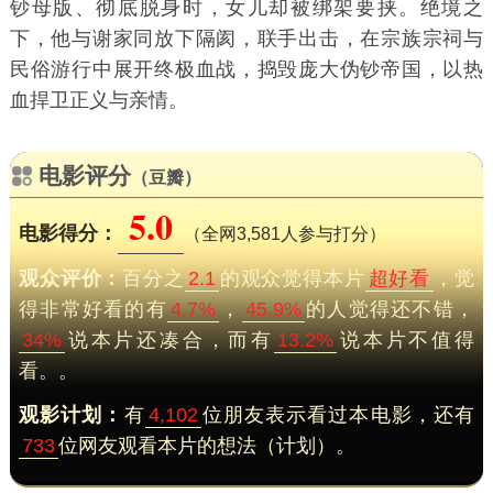
钞母版、彻底脱身时，女儿却被绑架要挟。绝境之
下，他与谢家同放下隔阂，联手出击，在宗族宗祠与
民俗游行中展开终极血战，捣毁庞大伪钞帝国，以热
血捍卫正义与亲情。
电影评分
（豆瓣）
5.0
电影得分：
（全网3,581人参与打分）
观众评价：
百分之
2.1
的观众觉得本片
超好看
，觉
得非常好看的有
4.7%
，
45.9%
的人觉得还不错，
34%
说本片还凑合，而有
13.2%
说本片不值得
看。。
观影计划：
有
4,102
位朋友表示看过本电影，还有
733
位网友观看本片的想法（计划）。