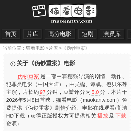
首页
片库
高分电影
短剧
演员库
当前位置：
猫看电影
>
片库
>
《伪钞重案》
关于《伪钞重案》电影
伪钞重案
是一部由霍穗强导演的剧情、动作、
犯罪类电影（中国大陆），由吴樾、谭凯、包贝尔等
主演，片长约
97
分钟，豆瓣评分为
5.0
分，本片于
2026年5月8日首映，猫看电影（maokantv.com）免
费提供《伪钞重案》剧情介绍、电影在线观看/高清
HD下载（获得正版授权方可提供相关
播放
及
下载
资源）