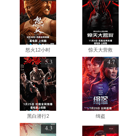
怒火12小时
惊天大营救
5.3
4.7
黑白潜行2
缉盗
4.3
--