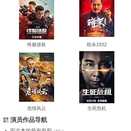
终极拯救
暗杀1932
--
--
危情风云
生死危机
演员作品导航
安志杰的所有电影