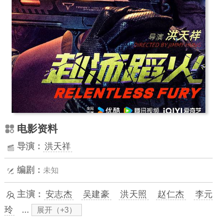
电影资料
导演：
洪天祥
编剧：
未知
主演：
安志杰
吴建豪
洪天照
赵仁杰
李元
玲
...
展开（+3）