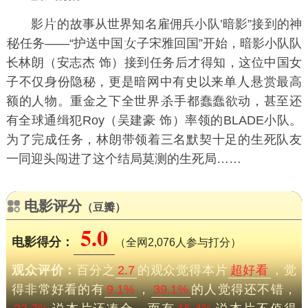
影
的故事从世界知名雇佣兵小队’暗影”接到的神
任务——“护送中国
子宋雅回国”开始，暗影小队队
长林朗（安志杰 饰）接到任务后才得知，这位中国女
子不仅身份隐秘，更是暗网中有史以来单
悬赏最高
额的人物。重金之下全世界
手都蠢蠢欲动，甚至还
有全球通缉犯Roy（吴建豪 饰）率领的BLADE小队。
为了完成任务，林朗带领着三名默契十足的生死队友
一同迎头闯进了这个结局莫测的生死局……
电影评分
（豆瓣）
5.0
电影得分：
（全网2,076人参与打分）
观众评价：
百分之
2.7
的观众觉得本片
超好看
，觉
得非常好看的有
9.1%
，
39.1%
的人觉得还不错，