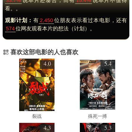
33.7%
说本片还凑合，而有
15.4%
说本片不值得
看。。
观影计划：
有
2,450
位朋友表示看过本电影，还有
574
位网友观看本片的想法（计划）。
喜欢这部电影的人也喜欢
4.0
5.4
裂战
殊死一搏
4.3
5.3