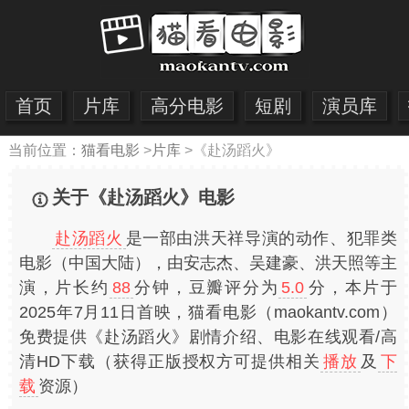
首页
片库
高分电影
短剧
演员库
当前位置：
猫看电影
>
片库
>
《赴汤蹈火》
关于《赴汤蹈火》电影
赴汤蹈火
是一部由洪天祥导演的动作、犯罪类
电影（中国大陆），由安志杰、吴建豪、洪天照等主
演，片长约
88
分钟，豆瓣评分为
5.0
分，本片于
2025年7月11日首映，猫看电影（maokantv.com）
免费提供《赴汤蹈火》剧情介绍、电影在线观看/高
清HD下载（获得正版授权方可提供相关
播放
及
下
载
资源）