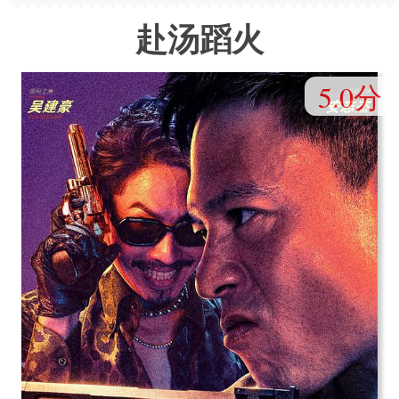
赴汤蹈火
5.0分