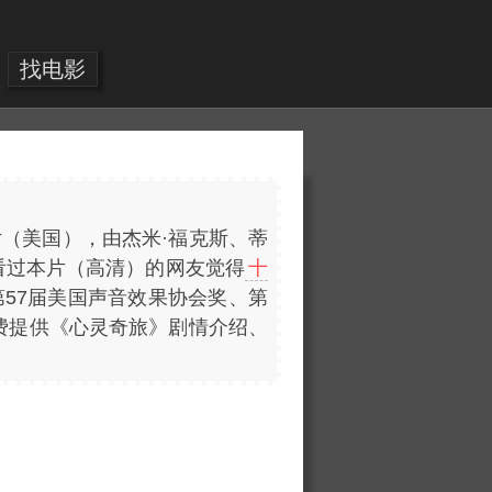
找电影
片（美国），由杰米·福克斯、蒂
看过本片（高清）的网友觉得
十
映，获第57届美国声音效果协会奖、第
）免费提供《心灵奇旅》剧情介绍、