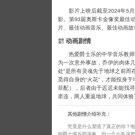
影片上映后截至2024年5
影。第93届奥斯卡金像奖最佳
片、最佳动画音乐、最佳动画故
动画剧情
热爱爵士乐的中学音乐教师
为一次意外事故，乔伊的肉体
处”是所有灵魂先于地球之前而
觅得自身的“火花”，才能投身于
菲
配），后者由于迟迟未能找寻
牵连，两人重返地球，共同体验
其他剧情介绍补充：
究竟是什么塑造了真正的你？电
的爵士俱乐部演奏。但一个小失误把他从