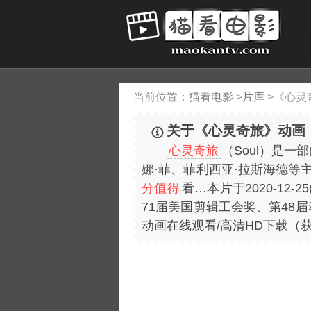
当前位置：
猫看电影
>
片库
>
《心灵
关于《心灵奇旅》动画
心灵奇旅
（Soul）是
娜·菲、菲利西亚·拉斯海德等
分值得
看…本片于2020-12-
71届美国剪辑工会奖、第48届
动画在线观看/高清HD下载（