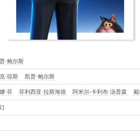
普·鲍尔斯
克·琼斯
凯普·鲍尔斯
娜·菲
菲利西亚·拉斯海德
阿米尔-卡利布·汤普森
戴
幻