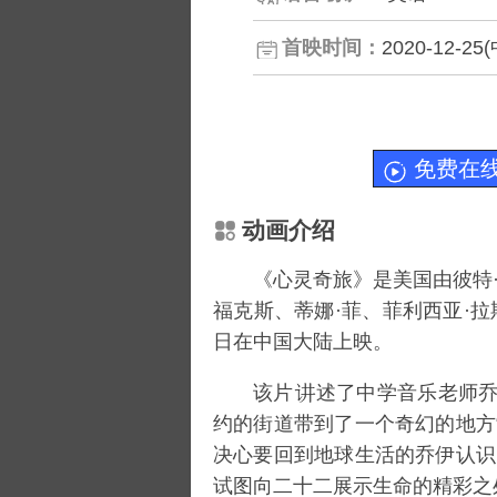
首映时间：
2020-12-
免费在
动画介绍
《心灵奇旅》是美国由
彼特
福克斯
、
蒂娜·菲
、
菲利西亚·拉
日在中国大陆上映。
该片
述了中学音乐老师乔
约的街道带到了一个奇幻的地方
决心要回到地球生活的乔伊认识
试图向二十二展示生命的精彩之