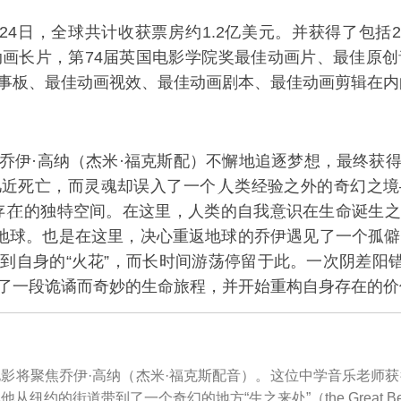
月24日，全球共计收获票房约1.2亿美元。并获得了包括2
动画长片，
第74届英国电影学院奖
最佳动画片、最佳原创
事板、最佳动画视效、最佳动画剧本、最佳动画剪辑在内
乔伊·高纳（
杰米·福克斯
配）不懈地追逐梦想，最终获
几近死亡，而灵魂却误入了一个
类经验之外的奇幻之境
存
的独特空间。在这里，人类的自我意识在生命诞生之
地球。也是在这里，决心重返地球的乔伊遇见了一个孤僻、
到自身的“火花”，而长时间游荡停留于此。一次阴差阳错的
了一段诡谲而奇妙的生命旅程，并开始重构自身存在的价
影将聚焦乔伊·高纳（杰米·福克斯配音）。这位中学音乐老师
纽约的街道带到了一个奇幻的地方“生之来处”（the Great B