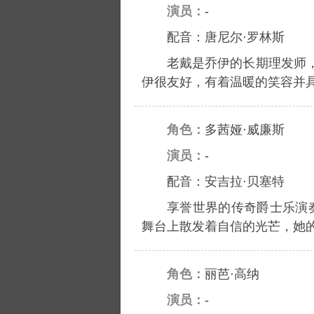
演员：
-
配音：唐尼尔·罗林斯
老戴是乔伊的长期理发师
伊很友好，有着温暖的笑容并
角色：
多茜娅·威廉斯
演员：
-
配音：安吉拉·贝塞特
享誉世界的传奇爵士乐演
舞台上散发着自信的光芒，她
角色：
丽芭·高纳
演员：
-