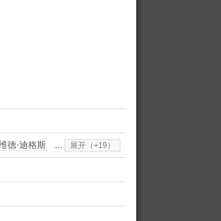
维德·迪格斯
...
展开（+19）