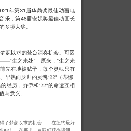
021年
第31届华鼎奖
最佳动画电
音乐，
第48届安妮奖
最佳动画长
的多项大奖。
得梦寐以求的登台演奏机会。可因
——“生之来处”。原来，“生之来
前先在地被赋予，每个灵魂只有
早熟而厌世的灵魂“22”（
蒂娜·
经历，乔伊和“22”的命运互相
值与意义。
获得了梦寐以求的机会——在纽约最好
efore）。在那里，灵魂们获得培训，