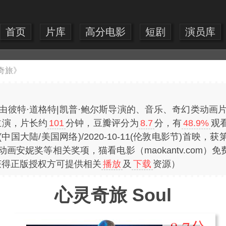
首页
片库
高分电影
短剧
演员库
奇旅》
一部由彼特·道格特|凯普·鲍尔斯导演的、音乐、奇幻类动画
主演，片长约
101
分钟，豆瓣评分为
8.7
分，有
48.9%
观
25(中国大陆/美国网络)/2020-10-11(伦敦电影节)首
动画安妮奖等相关奖项，猫看电影（maokantv.com
获得正版授权方可提供相关
播放
及
下载
资源）
心灵奇旅 Soul