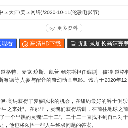
25(中国大陆/美国网络)/2020-10-11(伦敦电影节)
更多资料
线观看
高清HD下载
无删减加长高清完整
·道格特
、
麦克·琼斯
、
凯普·鲍尔斯
担任编
，
彼特·道格
斯海德
参与配音的奇幻动画电影。该
于2020年1
伊·高纳获得了梦寐以求的机会，在纽约最好的爵士俱
“生之来处”。在那里，灵魂们获得培训，在前往地球之
了一个早熟的灵魂“二十二”。二十二一直找不到自己对
处，他也将领悟一些人生终极问题的答案。