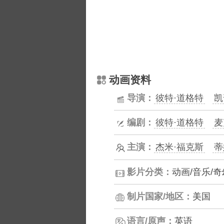
动画资料
导演：
彼特·道格特
凯
编剧：
彼特·道格特
麦
主演：
杰米·福克斯
蒂
影片分类：
动画/音乐/奇
制片国家/地区：
美国
语言/原声：
英语