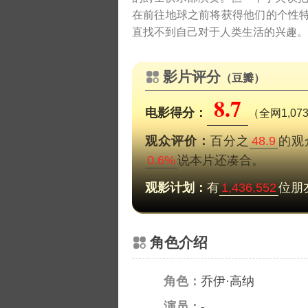
在前往地球之前将获得他们的个性特
直找不到自己对于人类生活的兴趣。
影片评分
（豆瓣）
8.7
电影得分：
（全网1,07
观众评价：
百分之
48.9
的观
0.6%
说本片还凑合。
观影计划：
有
1,436,552
位朋
角色介绍
角色：
乔伊·高纳
演员：
-