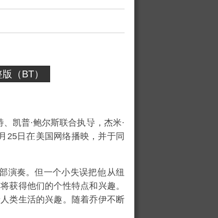
版（BT）
特
、
凯普·鲍尔斯
联合执
，
杰米·
2月25日
美国网络播映，并于同
乐部演奏。但一个小失误把
从纽
前将获得他们的个性特点和兴趣。
于人类生活的兴趣。随着乔伊不断