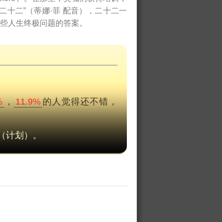
十二”（蒂娜·菲 配音），二十二一
些人生终极问题的答案。
%
，
11.9%
的人觉得还不错，
（计划）。