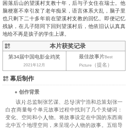
困落后山的望溪村支教十年，后与子女住在瑞士。他
脑梗塞不幸引发了老年痴呆，语言体系大乱，脑子里
也只剩下二十多年前在望溪村支教的回忆。即便记忆
残缺，在儿子陪同下回到望溪村后，他依旧认认真真
地给不再是孩子的学生上课。
本片获奖记录
最佳故事片
第34届中国电影金鸡奖
Best
（提名）
2021年12月
Picture
幕后制作
创作背景
该
总监制
张艺谋
、总
演
宁浩
和总策划
张一
白
商量每个单元故事过程中找到了几个关键词：
变化、空间和小
物。将故事设定在中国的东西南
北中五个地理空间，来呈现小人物的故事。五组导