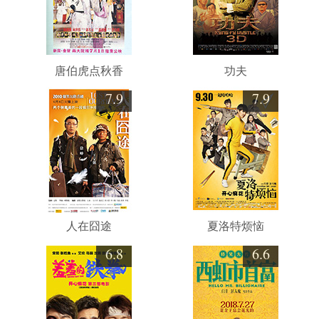
唐伯虎点秋香
功夫
7.9
7.9
人在囧途
夏洛特烦恼
6.8
6.6