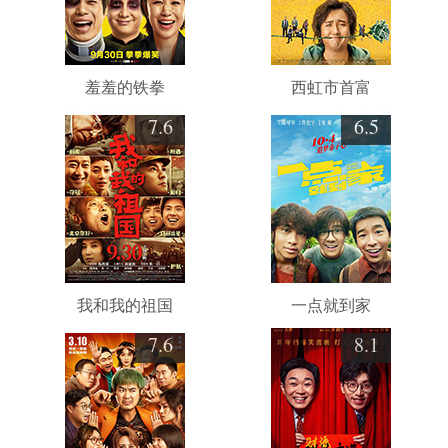
羞羞的铁拳
西虹市首富
7.6
6.5
我和我的祖国
一点就到家
7.6
8.1