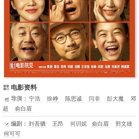
电影资料
导演：
宁浩
徐峥
陈思诚
闫非
彭大魔
邓
超
俞白眉
编剧：
刘吾驷
王昂
何玥妮
俞白眉
邢文雄
何可可