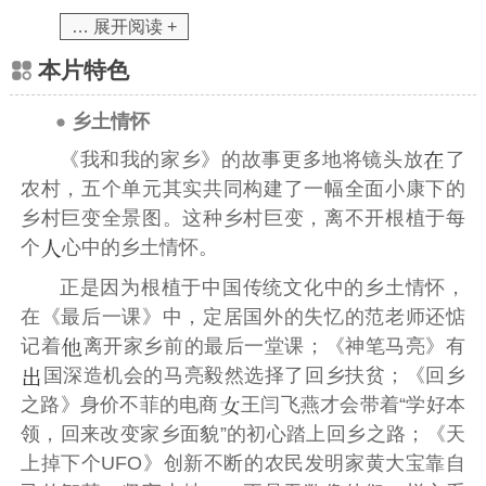
… 展开阅读 +
本片特色
乡土情怀
《我和我的家乡》的故事更多地将镜头放
了
农村，五个单元其实共同构建了一幅全面小康下的
乡村巨变全景图。这种乡村巨变，离不开根植于每
个
心中的乡土情怀。
正是因为根植于中国传统文化中的乡土情怀，
在《最后一课》中，定居国外的失忆的范老师还惦
记着
离开家乡前的最后一堂课；《神笔马亮》有
国深造机会的马亮毅然选择了回乡扶贫；《回乡
之路》身价不菲的电商
王闫飞燕才会带着“学好本
领，回来改变家乡面貌”的初心踏上回乡之路；《天
上掉下个UFO》创新不断的农民发明家黄大宝靠自