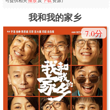
可提供相关
播放
及
下载
资源）
我和我的家乡
7.0分