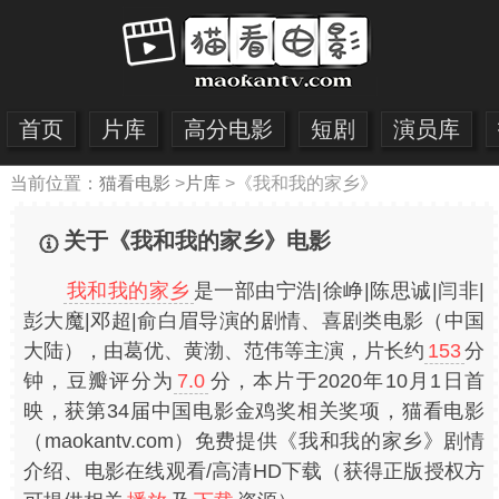
首页
片库
高分电影
短剧
演员库
当前位置：
猫看电影
>
片库
>
《我和我的家乡》
关于《我和我的家乡》电影
我和我的家乡
是一部由宁浩|徐峥|陈思诚|闫非|
彭大魔|邓超|俞白眉导演的剧情、喜剧类电影（中国
大陆），由葛优、黄渤、范伟等主演，片长约
153
分
钟，豆瓣评分为
7.0
分，本片于2020年10月1日首
映，获第34届中国电影金鸡奖相关奖项，猫看电影
（maokantv.com）免费提供《我和我的家乡》剧情
介绍、电影在线观看/高清HD下载（获得正版授权方