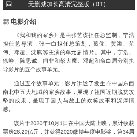
无删减加长高清完整版（BT）
电影介绍
《我和我的家乡》是由
张艺谋
担任总监制，
宁浩
担任总
演，
张一白
担任总策划，葛优、黄渤、范
伟、邓超、沈腾
主演的单元
情
。其中，
宁浩
、
徐峥
、
陈思诚
、
闫非
和
彭大魔
、
邓超
和
俞白眉
分别执
导影片的五个故事单元。
通过五个故事单元，影片
述了发生
中国东西
南北中五大地域的家乡故事，展现了祖国近期脱贫攻
坚的成果，呈现了国
与故土的欢笑故事和深厚情
感。
该片于2020年10月1日在
中国大陆
上映，累计收获
票房28.29亿元，并获得2020微博年度电影奖，第34届