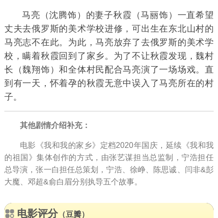
马亮
（
沈腾
饰）的妻子秋霞（
马丽
饰）一直希望
丈夫去俄罗斯的美术学校进修，可出生在东北山村的
马亮志不在此。为此，马亮放弃了去俄罗斯的美术学
校，瞒着秋霞回到了家乡。为了不让秋霞发现，魏村
长（
魏翔
饰）和全体村民配合马亮演了一场场戏。直
到有一天，怀着孕的秋霞无意中误入了马亮所在的村
子。
其他剧情介绍补充：
电影《我和我的家乡》定档2020年国庆，延续《我和我
的祖国》集体创作的方式，由张艺谋担当总监制，宁浩担任
总导演，张一白担任总策划，宁浩、徐峥、陈思诚、闫非&彭
大魔、邓超&俞白眉分别执导五个故事。
电影评分
（豆瓣）