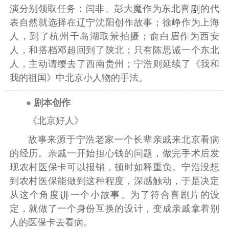
演分别领取任务：
闫非
、
彭大魔
作为东北喜
的代
表自然就选择在辽宁沈阳创作故事；
徐峥
作为上海
人，到了
杭州千岛湖
取景拍摄；
俞白眉
作为西安
人，和搭档
邓超
回到了
陕北
；只有
陈思诚
一个东北
人，主动请缨去了西南贵州；宁浩则延续了《我和
我的祖国》中北京小人物的手法。
剧本创作
《北京好人》
故事来源于宁浩老家一个长辈亲戚来
北京
看病
的经历。亲戚一开始担心钱的问题，做完手术后发
现农村医保卡可以报销，顿时如释重负。宁浩没想
到农村医保能做到这种程度，深感触动，于是决定
从这个角度
一个小故事。为了符合
喜剧片
的设
定，就做了一个身份互换的设计，变成亲戚拿着别
人的医保卡去看病。