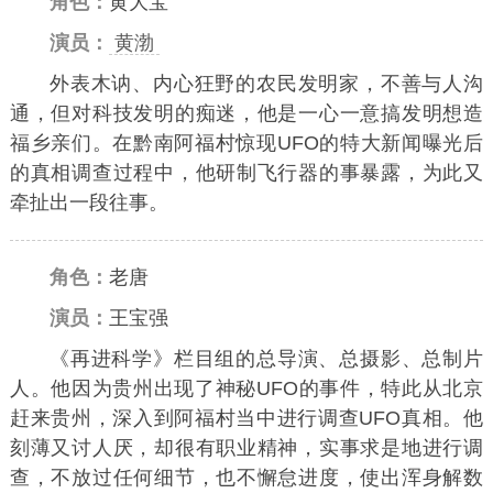
角色：
黄大宝
演员：
黄渤
外表木讷、内心狂野的农民发明家，不善与人沟
通，但对科技发明的痴迷，他是一心一意搞发明想造
福乡亲们。在黔南阿福村惊现UFO的特大新闻曝光后
的真相调查过程中，他研制飞行器的事暴露，为此又
牵扯出一段往事。
角色：
老唐
演员：
王宝强
《再进科学》栏目组的总导演、总摄影、总制片
人。他因为贵州出现了神秘UFO的事件，特此从北京
赶来贵州，深入到阿福村当中进行调查UFO真相。他
刻薄又讨人厌，却很有职业精神，实事求是地进行调
查，不放过任何细节，也不懈怠进度，使出浑身解数