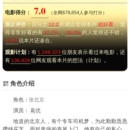
7.0
电影得分：
（全网678,654人参与打分）
观众评价：
百分之
12.2
的观众觉得本片
超好看
，觉
得非常好看的有
37.7%
，
39.3%
的人觉得还不错，
8.8%
说本片还凑合。
观影计划：
有
1,249,323
位朋友表示看过本电影，还
有
136,926
位网友观看本片的想法（计划）。
角色介绍
角色：
张北京
演员：
葛优
地道的北京人，有个专车司机梦，为此勤勤恳恳
攒钱买车。面对患病的表舅上门，他有自己的私心，