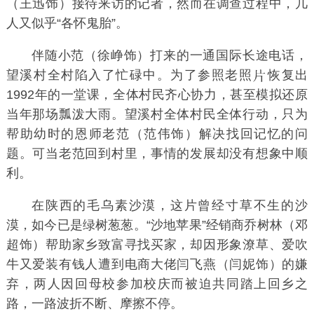
（
王迅
饰）接待来访的记者，然而在调查过程中，几
人又似乎“各怀鬼胎”。
伴随小范（
徐峥
饰）打来的一通国际长途电话，
望溪村全村陷入了忙碌中。为了参照老照
恢复出
1992年的一堂课，全体村民齐心协力，甚至模拟还原
当年那场瓢泼大雨。望溪村全体村民全体行动，只为
帮助幼时的恩师
老范
（
范伟
饰）解决找回记忆的问
题。可当老范回到村里，事情的发展却没有想象中顺
利。
在
陕西
的
毛乌素沙漠
，这片曾经寸草不生的沙
漠，如今已是绿树葱葱。“沙地苹果”经销商
乔树林
（
邓
超
饰）帮助家乡致富寻找买家，却因形象潦草、爱吹
牛又爱装有钱人遭到电商大佬
闫飞燕
（
闫妮
饰）的嫌
弃，两人因回母校参加校庆而被迫共同踏上回乡之
路，一路波折不断、摩擦不停。