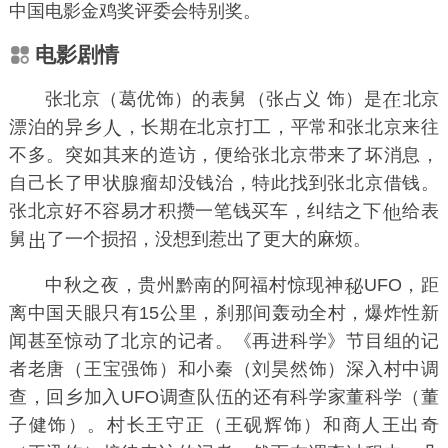
中国电影金鸡奖评委会特别奖。
电影剧情
张北京
（
葛优
饰）的表舅（张占义 饰）是
北京
漂泊的异乡
，长期在
北京
打工，平常和张北京来往
不多。突如其来的造访，便给张北京带来了坏消息，
自己长了甲状腺瘤却没钱治，特此找到张北京借钱。
张北京好不容易才积攒一笔钱买车，纠结之下
给表
舅
了一个损招，没想到惹出了更大的麻烦。
中秋之夜，贵州黔南的阿福村惊现神
UFO
，距
离
中国天眼
只有15公里，刹那间轰动全村，爆炸性新
闻甚至惊动了北京的记者。《再进科学》节目组的记
者老唐（
王宝强
饰）和小秦（
刘昊然
饰）深入村中调
查，回乡加入UFO调查队伍的还有科学家董科学（
董
子健
饰）。村长王守正（
王砚辉
饰）和商人王出奇