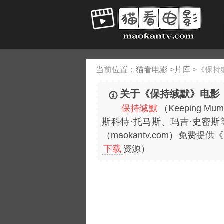
当前位置：
猫看电影
>
片库
>
《保持
关于《保持缄默》电影
保持缄默
（Keeping
斯科特·托马斯、玛吉·史密
（maokantv.com）免
下载
资源）