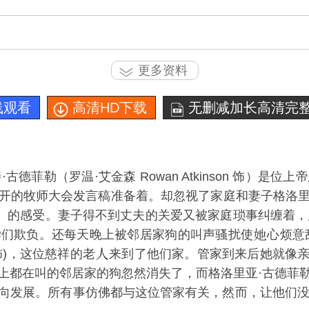
更多资料
线观看
高清HD下载
无删减加长高清完整
古德菲勒（罗温·艾金森 Rowan Atkinson 饰）是位
开的牧师大会发言稿准备着。却忽视了家庭和妻子格洛里亚
 Thomas 饰）的感受。妻子得不到丈夫的关爱又被家庭琐事纠缠
学们欺负。还每天晚上被邻居家狗的叫声骚扰使
心烦意
h 饰)，这位慈祥的老
来到了他们家。管家到来后她就像
上都在叫的邻居家的狗忽然消失了，而格洛里亚·古德菲
向发展。所有事仿佛都与这位管家有关，然而，让他们