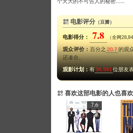
个天大的不可告人的秘密......
电影评分
（豆瓣）
7.8
电影得分：
（全网28,
观众评价：
百分之
20.7
的观
还凑合。
观影计划：
有
35,551
位朋友
喜欢这部电影的人也喜
7.6