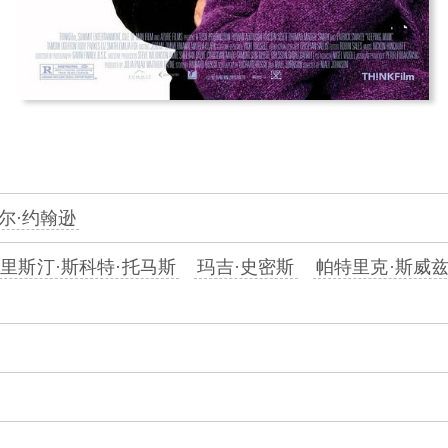
尔·约翰逊
里斯汀·斯科特·托马斯
玛吉·史密斯
帕特里克·斯威