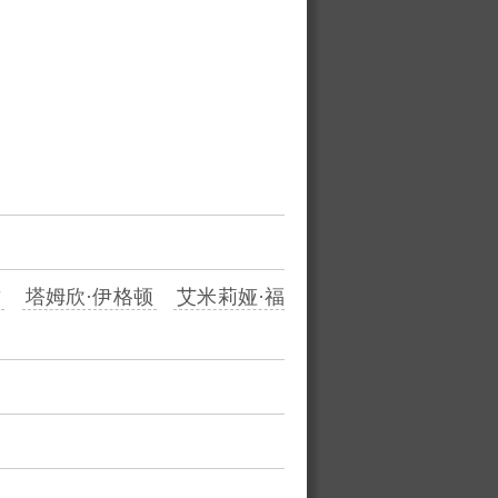
兹
塔姆欣·伊格顿
艾米莉娅·福