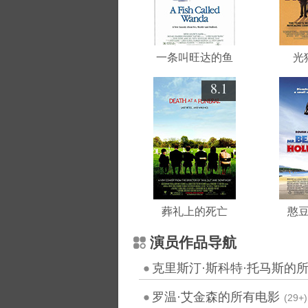
一条叫旺达的鱼
光
8.1
葬礼上的死亡
憨
演员作品导航
克里斯汀·斯科特·托马斯的
罗温·艾金森的所有电影
(29+)