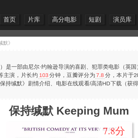
首页
片库
高分电影
短剧
演员库
缄默》
 Mum）是一部由尼尔·约翰逊导演的喜剧、犯罪类电影（英
斯等主演，片长约
103
分钟，豆瓣评分为
7.8
分，本片于2
费提供《保持缄默》剧情介绍、电影在线观看/高清HD下载（
保持缄默 Keeping Mum
7.8分