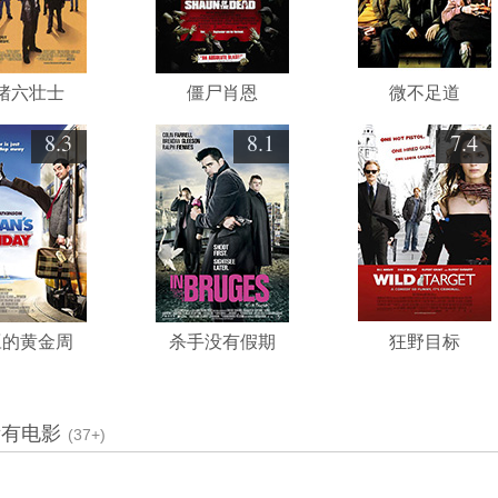
猪六壮士
僵尸肖恩
微不足道
8.3
8.1
7.4
豆的黄金周
杀手没有假期
狂野目标
所有电影
(37+)