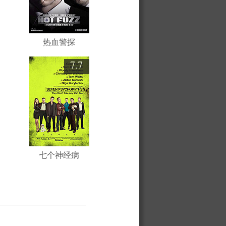
热血警探
7.7
七个神经病