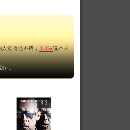
的人觉得还不错，
1.8%
说本片
划）。
8.2