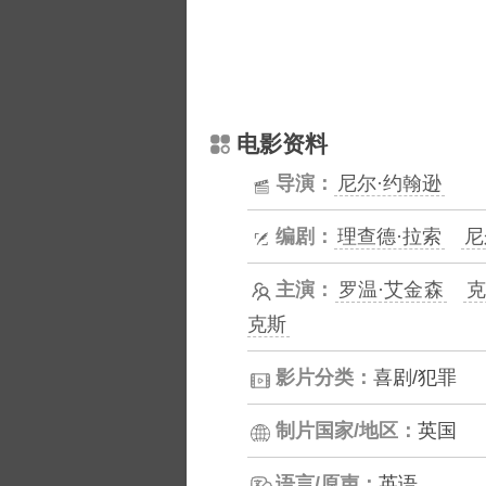
电影资料
导演：
尼尔·约翰逊
编剧：
理查德·拉索
尼
主演：
罗温·艾金森
克
克斯
影片分类：
喜剧/犯罪
制片国家/地区：
英国
语言/原声：
英语