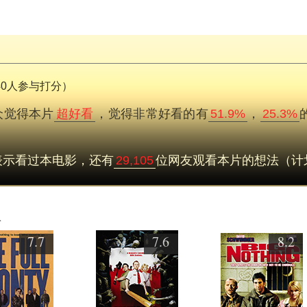
840人参与打分）
众觉得本片
超好看
，觉得非常好看的有
51.9%
，
25.3%
表示看过本电影，还有
29,105
位网友观看本片的想法（计
欢
7.7
7.6
8.2