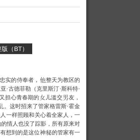
版（BT）
上帝忠实的侍奉者，
整天为教区的
·古德菲勒（克里斯汀·斯科特·
着，又担心青春期的
儿滥交
友，
乱。这时招来了管家格雷斯·霍金
亲人一样照顾和关心着全家人，一
勒的情人也没了踪影，所有原来对
没有想到的是这位神
的管家有一