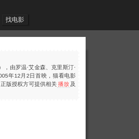
找电影
国），由罗温·艾金森、克里斯汀·
005年12月2日首映，猫看电影
获得正版授权方可提供相关
播放
及