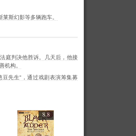
斯莱斯幻影等多辆跑车。
，法庭判决他胜诉。几天后，他接
善机构。
演“憨豆先生”，通过戏剧表演筹集募
8.8