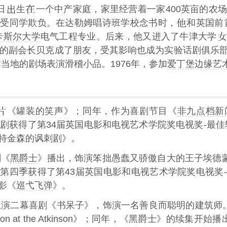
日
生
一个中产家庭，家里经营着一家400英亩的农
遭受同学欺负。在达勒姆唱诗班学校念书时，
和英国前
卡斯尔大学
电气工程专业。后来，他又进入了牛津大学
的副会长贝克成了朋友，受其影响也成为实验话剧俱乐
当地的剧场表演滑稽小品。1976年，参加
爱丁堡边缘艺
《罐装的笑声》；同年，作为喜剧节目《
非九点档新
剧获得了第34届英国电影和电视艺术学院奖电视奖-最佳轻
特金森的讽刺剧》。
剧《
黑爵士
》播出，饰演笨拙愚蠢又骄傲自大的王子埃德蒙
第四季获得了第43届英国电影和电视艺术学院奖电视奖
电影《
巡弋飞弹
》。
主演二幕喜剧《书呆子》，饰演一名善良而聪明的建筑师。
son at the Atkinson》；同年，《黑爵士》的续集开始