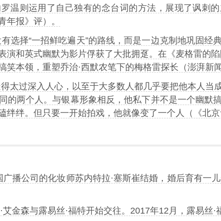
的罗温则运用了自己独有的念台词的方法，展现了讽刺的
青年报》评）。
没有选择“一招鲜吃遍天”的路线，而是一边克制地巩固经
表演和英式幽默为影片俘获了大批拥趸。在《麦格雷的陷
搞笑本领，重塑乔治·西默农笔下的梅格雷探长（澎湃新
造得太过深入人心，以至于大多数人都几乎要把他本人当
同的两个人。与银幕形象相反，他私下并不是一个幽默
磕绊绊。但只要一开始拍戏，他就像变了一个人（《北京
英国广播公司的化妆师苏内特拉·塞斯崔结婚，婚后育有一儿
温·艾金森与露易丝·福特开始交往。2017年12月，露易丝