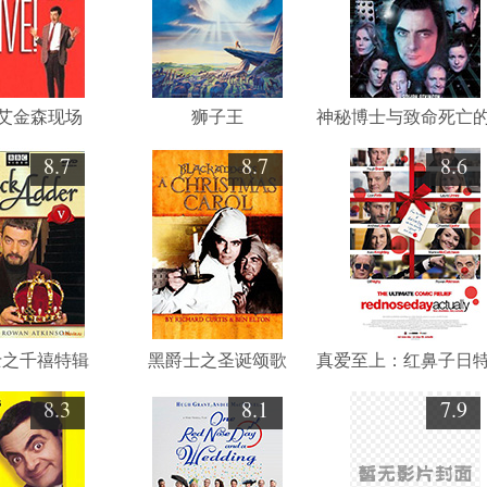
·艾金森现场
狮子王
8.7
8.7
8.6
士之千禧特辑
黑爵士之圣诞颂歌
8.3
8.1
7.9