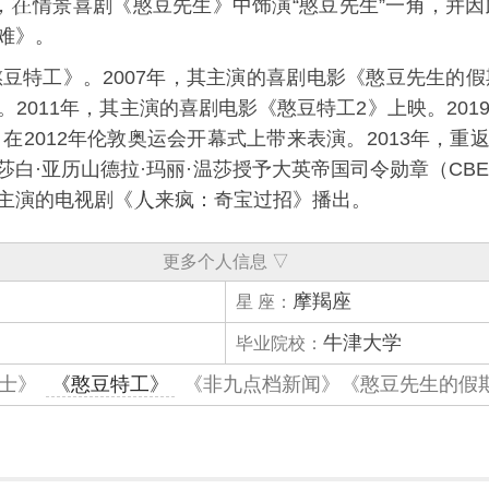
，
情景喜剧《
憨豆先生
》中饰演“
憨豆先生
”一角，并因
难
》。
憨豆特工
》。2007年，其主演的喜剧电影《
憨豆先生的假
2011年，其主演的喜剧电影《
憨豆特工2
》上映。20
，在
2012年伦敦奥运会开幕式
上带来表演。2013年，重
莎白·亚历山德拉·玛丽·温莎
授予大英帝国司令勋章（
CBE
日，主演的电视剧《
来疯：奇宝过招》播出。
更多个人信息 ▽
摩羯座
星 座：
牛津大学
毕业院校：
士》
《憨豆特工》
《非九点档新闻》《憨豆先生的假