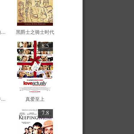
神秘博士与致命死亡的诅咒
黑爵士之骑士时代
8.5
真爱至上：红鼻子日特别集
真爱至上
7.8