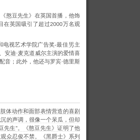
剧《
憨豆先生
》在英国首播，他饰
在英国吸引了超过2000万名观
和电视艺术学院广告奖-最佳
主
、
安迪·麦克道威尔
主演的爱情喜
配音；此外，他还与罗宾·德里斯
将肢体动作和面部表情营造的喜剧
低沉的声调，很像一个呆瓜，但却
豆先生”。《憨豆先生》证明了他
让观众忍俊不禁。《黑爵士》系列