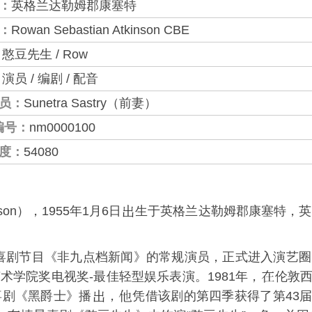
：
英格兰达勒姆郡康塞特
：
Rowan Sebastian Atkinson CBE
：
憨豆先生 / Row
：
演员 / 编剧 / 配音
员：
Sunetra Sastry（前妻）
编号：
nm0000100
度：
54080
nson），1955年1月6日
生于
英格兰
达勒姆郡康塞特，英
为喜剧节目《
非九点档新闻
》的常规演员，正式进入演艺圈
术学院奖电视奖-最佳轻型娱乐表演。1981年，
伦敦
喜剧《
黑爵士
》播
，
凭借该剧的第四季获得了第43