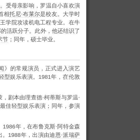
场。受母亲影响，罗温自小喜欢演
首相
托尼·布莱尔
是校友。大学时
王学院攻读机电工程专业。在牛
部的活跃分子。此外，他还结识了
术节
；同年，硕士毕业。
闻
》的常规演员，正式进入演艺
型娱乐表演。1981年，
伦敦
，剧本由理查德·柯蒂斯与罗温·
-最佳轻型娱乐表演；同年，参演
1986年，在布鲁克斯·阿特金森
播出。1988年，出演由
迪恩·派瑞萨