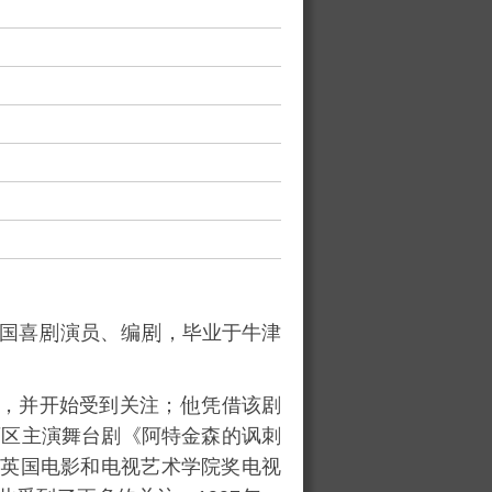
国喜
演员、编
，毕业于
牛津
，并开始受到关注；
凭借该剧
西区主演舞台剧《阿特金森的讽刺
届英国电影和电视艺术学院奖电视