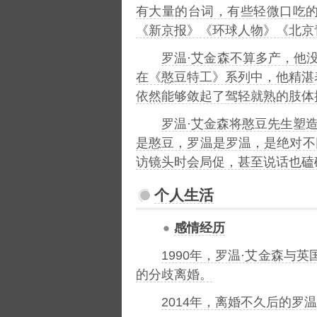
有大量的台词，有些轻微口吃
《新京报》《环球人物》《北京
罗温·艾金森不算多产，他
在《憨豆特工》系列中，他精湛
依然能够敛起了驾轻就熟的肢体
罗温·艾金森将憨豆先生塑
是憨豆，罗温是罗温，是绝对不
访镜头时会局促，甚至说话也磕
个人生活
感情经历
1990年，罗温·艾金森与
的分歧离婚。
2014年，离婚不久后的罗