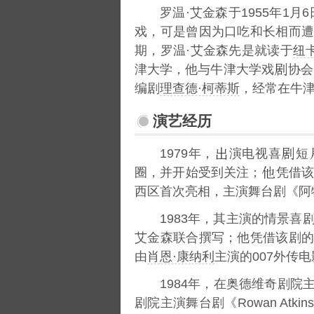
罗温·艾金森于1955年1月6
戏，可是曾因为口吃和长相而
期，罗温·艾金森先是就读于
纽
津大学，他与牛津大学戏
协会
编剧
理查德·柯蒂斯
，经常在牛津
演艺经历
1979年，
演电视喜
短
圈，并开始受到关注；
凭借该
西区首次亮相，主演舞台剧《阿
1983年，其主演的情景喜
艾金森联合撰写；他凭借该剧的
由
肖恩·康纳利
主演的007外传
1984年，在奥德维奇剧院
剧院主演舞台剧《Rowan Atkin