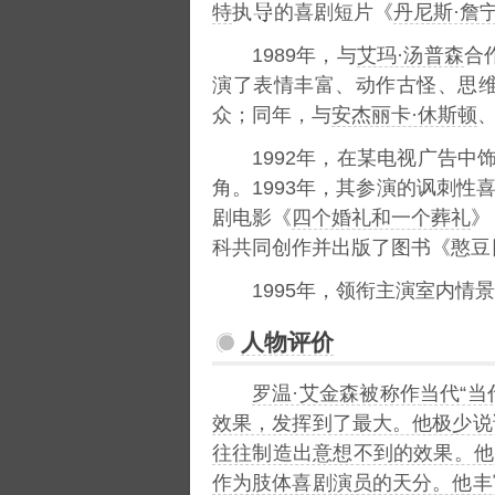
特
执
的喜剧短片《
丹尼斯·詹
1989年，与
艾玛·汤普森
合
演了表情丰富、动作古怪、思维
众；同年，与
安杰丽卡·休斯顿
1992年，在某电视广告
角。1993年，其参演的讽刺性
剧电影《
四个婚礼和一个葬礼
》
科共同创作并出版了图书《憨豆
1995年，领衔主演室内情
人物评价
罗温·艾金森被称作当代“当
效果，发挥到了最大。他极少说
往往制造出意想不到的效果。他
作为肢体喜剧演员的天分。他丰