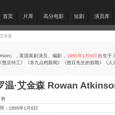
首页
片库
高分电影
短剧
演员库
·艾金森
tkinson），英国喜剧演员、编剧，
1955年1月6日
出生于
《憨豆特工》《非九点档新闻》《憨豆先生的假期》《人
罗温·艾金森 Rowan Atkinso
：
男
间：
1955年1月6日