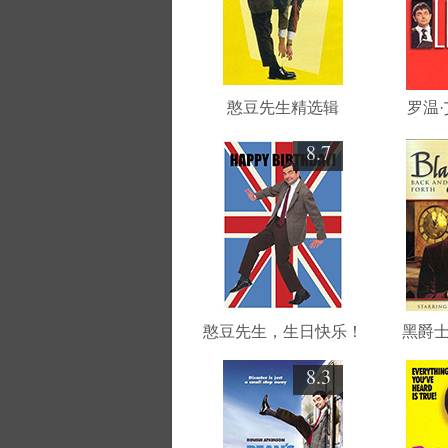
憨豆先生精选辑
罗温
8.7
憨豆先生，生日快乐！
黑爵
8.3