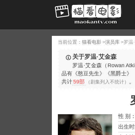
当前位置：
猫看电影
>
演员库
>
罗温
关于罗温·艾金森
罗温·艾金森（Rowan A
品有《憨豆先生》《黑爵士》
共计
59部
。
（剧集列入不统计）
性 别
出生时