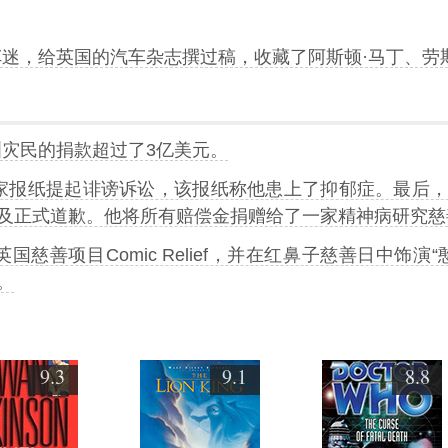
车迷，给英国的汽车杂志撰过稿，收藏了阿斯顿·马丁、劳
洲灾民的捐款超过了3亿美元。
向一家报纸提起诽谤诉讼，该报纸称他患上了抑郁症。最后
及正式道歉。他将所有赔偿金捐赠给了一家精神病研究慈
英国慈善项目Comic Relief，并在红鼻子慈善日中饰
。
9.3
9.1
8.8