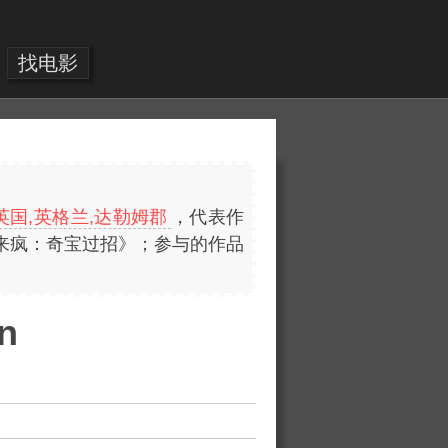
找电影
英国,英格兰,达勒姆郡
，代表作
来疯：奇宝过招》；参与的作品
n