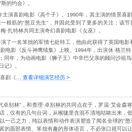
宁斯的约会
》。
作主演喜剧电影《高个子》。1990年，其主演的情景喜
一根筋的“
憨豆先生
”，并因此受到了更多的关注；该节目
、
梅·扎特林
共同主演奇幻喜剧电影《
巫
》。
中饰演了一名笨拙的军情七处特工，他由此获得了英国电影
喜剧电影《
反斗神鹰续集
》上映。1994年，出演
休·格兰特
；同年，为动画电影《
狮子王
》中辛巴父亲的顾问沙祖鸟
日记》。
景喜剧《
…
查看详细演艺经历 >
代卓别林”，和
查理·卓别林
的共同点在于，罗温·艾金森
话，仅有的几句台词，从喉咙里含混不清地咕哝出来，
以一己之力，纯以表情和动作表演塑造了闻名全球的“憨
富的面部表情、笨拙有趣的形体语言，不必张口就可以