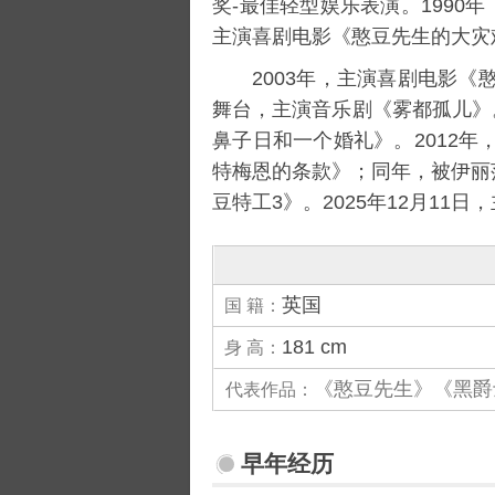
奖-最佳轻型娱乐表演。1990年
主演喜剧电影《
憨豆先生的大灾
2003年，主演喜剧电影《
舞台，主演音乐剧《雾都孤儿》。
鼻子日和一个婚礼
》。2012年
特梅恩的条款》；同年，被
伊丽
豆特工3
》。2025年12月11
英国
国 籍：
181 cm
身 高：
《憨豆先生》《黑爵
代表作品：
早年经历