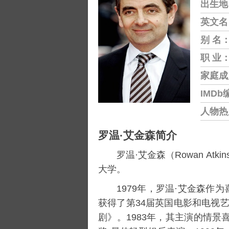
出生地
英文名
别 名
职 业
家庭成
IMDb
人物热
罗温·艾金森简介
罗温·艾金森（Rowan Atki
大学
。
1979年，罗温·艾金森作
获得了第34届英国电影和电视艺
剧》。1983年，其主演的情景