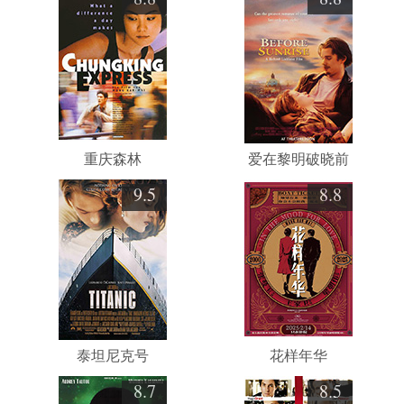
重庆森林
爱在黎明破晓前
9.5
8.8
泰坦尼克号
花样年华
8.7
8.5