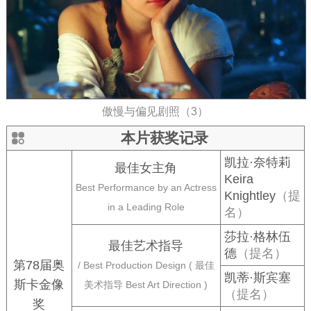
傲慢与偏见剧照（3）
本片获奖记录
凯拉·奈特莉
最佳女主角
Keira
Best Performance by an Actress
Knightley
（提
in a Leading Role
名）
莎拉·格林伍
最佳艺术指导
德
（提名）
第78届奥
/ Best Production Design ( 最佳
凯蒂·斯宾塞
斯卡金像
美术指导 Best Art Direction )
（提名）
奖