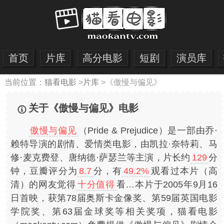
首页
片库
高分电影
短剧
演员库
当前位置：
猫看电影
>
片库
>
《傲慢与偏见》
关于《傲慢与偏见》电影
傲慢与偏见
（Pride & Prejudice）是一部由乔·
赖特导演的剧情、爱情类电影，由凯拉·奈特莉、马
修·麦克费登、唐纳德·萨瑟兰等主演，片长约
129
分
钟，豆瓣评分为
8.7
分，有
49.2%
观看过本片（高
清）的网友觉得
十分值得
看…本片于2005年9月16
日首映，获第78届奥斯卡金像奖、第59届英国电影
学院奖、第63届金球奖等相关奖项，猫看电影