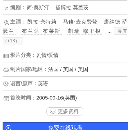
编剧：
简·奥斯汀
黛博拉·莫盖茨
主演：
凯拉·奈特莉
马修·麦克费登
唐纳德·萨
瑟兰
布兰达·布莱斯
凯瑞·穆里根
...
展开
（+13）
影片分类：
剧情/爱情
制片国家/地区：
法国 / 英国 / 美国
语言/原声：
英语
首映时间：
2005-09-16(英国)
更多资料
免费在线观看