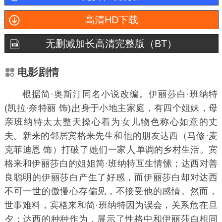
高清HD下载
无删减加长高清完整版（BT）
电影剧情
根据简·奥斯汀同名小说改编。伊丽莎白·班纳特
(凯拉·奈特丽 饰)
身于小地主家庭，有四个姐妹，母
亲班纳特太太整天操心着为
儿物色称心如意的丈
夫。新来的邻居宾格来先生和
的朋友达西（马修·麦
克菲迪恩 饰）打破了
们一家
单调的乡村生活。宾
格来和伊丽莎白的姐姐简·班纳特互生情愫；达西对善
良聪明的伊丽莎白产生了好感，而伊丽莎白却对达西
不可一世的傲慢心存偏见，不接受他的感情。然而，
世事难料，宾格来和简·班纳特因为误会，关系危
旦
夕；达西的种种作为，展示了性格中和伊丽莎白相同