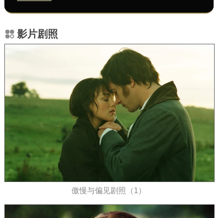
影片剧照
傲慢与偏见剧照（1）