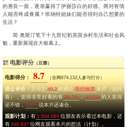
的善良一面，逐渐赢得了伊丽莎白的好感。两对有情
人能否终成眷属？班纳特姐妹们能否得到自己想要的
生活？
简·奥斯汀笔下十九世纪初英国乡村生活和社会风
貌，重新展现在大银幕上。
电影评分
（豆瓣）
8.7
电影得分：
（全网874,132人参与打分）
观众评价：
百分之
49.2
的观众
强烈推荐
本片（超好
看），觉得非常好看的有
39.7%
，
10.5%
的人觉得
还不错，
0.6%
说本片还凑合。
观影计划：
有
1,504,093
位朋友表示看过本电影，还
有
490,837
位网友观看本片的想法（计划）。