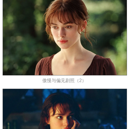
傲慢与偏见剧照（2）