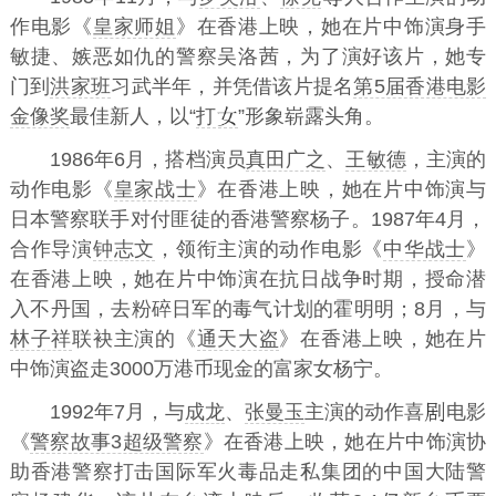
作电影《
皇家师姐
》在香港上映，她在片中饰演身手
敏捷、嫉恶如仇的警察吴洛茜，为了演好该片，她专
门到
洪家班
习武半年，并凭借该片提名
第5届香港电影
金像奖
最佳新人，以“
打
”形象崭露头角。
1986年6月，搭档演员
真田广之
、
王敏德
，主演的
动作电影《
皇家战士
》在香港上映，她在片中饰演与
日本警察联手对付匪徒的香港警察杨子。1987年4月，
合作导演
钟志文
，领衔主演的动作电影《
中华战士
》
在香港上映，她在片中饰演在抗日战争时期，授命潜
入不丹国，去粉碎日军的毒气计划的霍明明；8月，与
林子祥
联袂主演的《
通天大盗
》在香港上映，她在片
中饰演盗走3000万港币现金的富家女杨宁。
1992年7月，与
成龙
、
张曼玉
主演的动作喜
电影
《
警察故事3超级警察
》在香港上映，她在片中饰演协
助香港警察打击国际军火毒品走私集团的中国大陆警