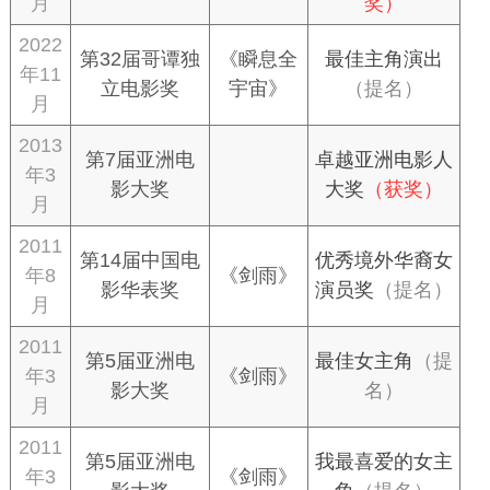
月
奖）
2022
第32届哥谭独
《瞬息全
最佳主角演出
年11
立电影奖
宇宙》
（提名）
月
2013
第7届亚洲电
卓越亚洲电影人
年3
影大奖
大奖
（获奖）
月
2011
第14届中国电
优秀境外华裔女
年8
《剑雨》
影华表奖
演员奖
（提名）
月
2011
第5届亚洲电
最佳女主角
（提
年3
《剑雨》
影大奖
名）
月
2011
第5届亚洲电
我最喜爱的女主
年3
《剑雨》