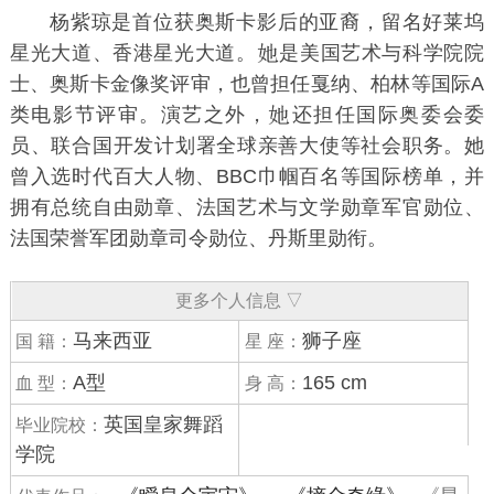
杨紫琼是首位获
奥斯卡影后
的亚裔，留名
好莱坞
星光大道
、
香港星光大道
。
是
美国艺术与科学院
院
士、
奥斯卡金像奖
评审，也曾担任戛纳、柏林等
国际A
类电影节
评审。演艺之外，
还担任
国际奥委会
委
员、
联合国开发计划署
全球亲善大使等社会职务。她
曾入选
时代百大人物
、
BBC
巾帼百名等国际榜单，并
拥有
总统自由勋章
、
法国艺术与文学勋章
军官勋位、
法国荣誉军团勋章
司令勋位、
丹斯里
勋衔。
更多个人信息 ▽
马来西亚
狮子座
国 籍：
星 座：
A型
165 cm
血 型：
身 高：
英国皇家舞蹈
毕业院校：
学院