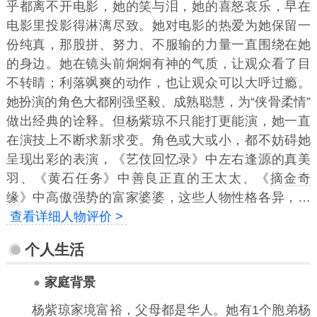
乎都离不开电影，她的笑与泪，她的喜怒哀乐，早在
电影里投影得淋漓尽致。她对电影的热爱为她保留一
份纯真，那股拼、努力、不服输的力量一直围绕在她
的身边。她在镜头前炯炯有神的气质，让观众看了目
不转睛；利落飒爽的动作，也让观众可以大呼过瘾。
她扮演的角色大都刚强坚毅、成熟聪慧，为“侠骨柔情”
做出经典的诠释。但杨紫琼不只能打更能演，她一直
在演技上不断求新求变。角色或大或小，都不妨碍她
呈现出彩的表演，《
艺伎回忆录
》中左右逢源的真美
羽、《黄石任务》中善良正直的王太太、《
摘金奇
缘
》中高傲强势的富家婆婆，这些人物性格各异，…
查看详细人物评价 >
个人生活
家庭背景
杨紫琼家境富裕，父母都是华人。她有1个胞弟
杨