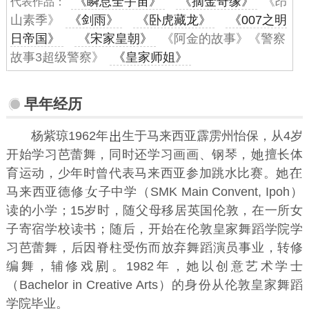
《瞬息全宇宙》
《摘金奇缘》
《昂
代表作品：
山素季》
《剑雨》
《卧虎藏龙》
《007之明
日帝国》
《宋家皇朝》
《阿金的故事》《警察
故事3超级警察》
《皇家师姐》
早年经历
杨紫琼1962年
生于马来西亚霹雳州怡保，从4岁
开始学习芭蕾舞，同时还学习画画、钢琴，
擅长体
育运动，少年时曾代表马来西亚参加跳水比赛。她
马来西亚德修
子中学（SMK Main Convent, Ipoh）
读的小学；15岁时，随父母移居英国伦敦，在一所女
子寄宿学校读书；随后，开始在伦敦皇家舞蹈学院学
习芭蕾舞，后因脊柱受伤而放弃舞蹈演员事业，转修
编舞，辅修戏
。1982年，她以创意艺术学士
（Bachelor in Creative Arts）的身份从伦敦皇家舞蹈
学院毕业。