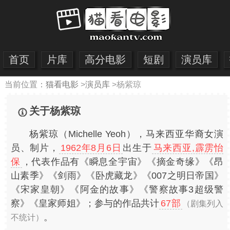
首页
片库
高分电影
短剧
演员库
当前位置：
猫看电影
>
演员库
>
杨紫琼
关于杨紫琼
杨紫琼（Michelle Yeoh），马来西亚华裔女演
员、制片，
1962年8月6日
出生于
马来西亚,霹雳怡
保
，代表作品有《瞬息全宇宙》《摘金奇缘》《昂
山素季》《剑雨》《卧虎藏龙》《007之明日帝国》
《宋家皇朝》《阿金的故事》《警察故事3超级警
察》《皇家师姐》；参与的作品共计
67部
（剧集列入
。
不统计）