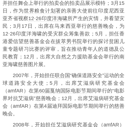
并担任舞会上举行的拍卖会的拍卖品展示模特；3月15
日，作为
世界粮食计划署
的亲善大使前往印度尼西亚
亚齐省视察
12·26印度洋海啸
所产生的灾情，并看望灾
民；3月17日，出席在马来西亚举行的慈善晚会，为
12·26印度洋海啸的受灾群众筹集善款；5月，担任香
港爱信望慈善基金会在
拔萃男书院
举行的探讨贫困儿
童专题研习比赛的评审，旨在推动青年人的道德及公
民教育；12月，出席大自然之力援助基金会举行的南
亚海啸慈善图片展。
2007年，开始担任
联合国
“确保道路安全”运动的全
球道路安全大使；5月，出席艾滋病研究基金会
（amfAR）在
第60届戛纳国际电影节
期间举行的“电影
界对抗艾滋病”慈善晚会；12月，出席艾滋病研究基金
会（amfAR）在第4届迪拜国际电影节期间举行的慈善
晚会。
2008年，开始担任艾滋病研究基金会（amfAR）