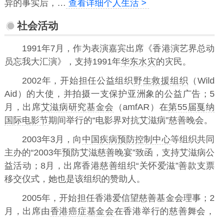
异的事实后，…
查看详细个人生活 >
社会活动
1991年7月，作为表演嘉宾出席《香港演艺界总动
员忘我大汇演》，支持1991年
华东水灾
的灾民。
2002年，开始担任公益组织
野生救援组织
（Wild
Aid）的大使，并拍摄一支保护亚洲象的公益广告；5
月，出席
艾滋病研究基金会
（amfAR）在
第55届戛纳
国际电影节
期间举行的“电影界对抗艾滋病”慈善晚会。
2003年3月，向
中国疾病预防控制中心
等组织共同
主办的“2003年预防艾滋慈善晚宴”致函，支持艾滋病公
益活动；8月，出席香港慈善组织“关怀爱滋”善款支票
移交仪式，她也是该组织的赞助人。
2005年，开始担任香港爱信望慈善基金会理事；2
月，出席由
香港癌症基金会
在香港举行的慈善舞会，