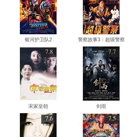
银河护卫队2
警察故事3：超级警察
7.8
7.7
宋家皇朝
剑雨
7.6
7.5