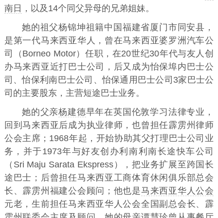
南日
，以及14个同父异母的兄弟姐妹。
她的祖父杨锦坤祖籍中国福建省厦门市同安县，
是第一代马来西亚华人，曾在马来西亚婆罗洲汽车公
司（Borneo Motor）任职，在20世纪30年代与友人创
办马来西亚近打巴士公司，后又成为怡保埠内巴士公
司、怡保利南巴士公司、怡保通用巴士公司3家巴士公
司的主要股东，主营短途巴士业务。
她的父亲
杨建德
早年在英国伦敦学习法律专业，
回到马来西亚后成为执业律师，也曾担任霹雳州律师
公会主席；1968年起，开始协助其父打理巴士公司业
务，并于1973年与好友创办利南利南长途快车公司
（Sri Maju Sarata Ekspress），把业务扩展至跨国长
途巴士；后曾担任马来西亚工商体育休闲俱乐部总会
长、霹雳州福建公会顾问；他也是
马来西亚华人公会
元老，生前担任马来西亚华人公会全国副总会长、霹
雳州联委会主席及顾问。她的母亲谭慧珍曾从事餐厅