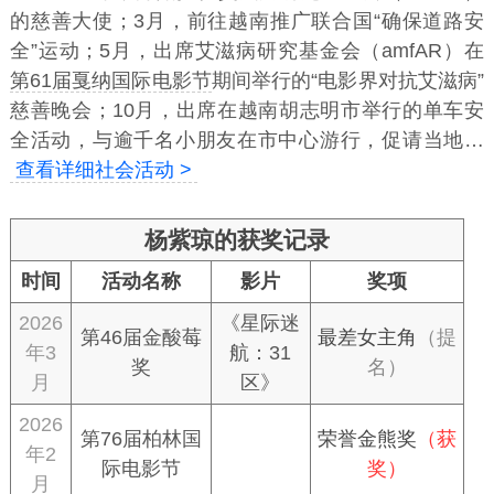
的慈善大使；3月，前往越南推广联合国“确保道路安
全”运动；5月，出席艾滋病研究基金会（amfAR）在
第61届戛纳国际电影节
期间举行的“电影界对抗艾滋病”
慈善晚会；10月，出席在越南胡志明市举行的单车安
全活动，与逾千名小朋友在市中心游行，促请当地…
查看详细社会活动 >
杨紫琼的获奖记录
时间
活动名称
影片
奖项
2026
《星际迷
第46届金酸莓
最差女主角
（提
年3
航：31
奖
名）
月
区》
2026
第76届柏林国
荣誉金熊奖
（获
年2
际电影节
奖）
月