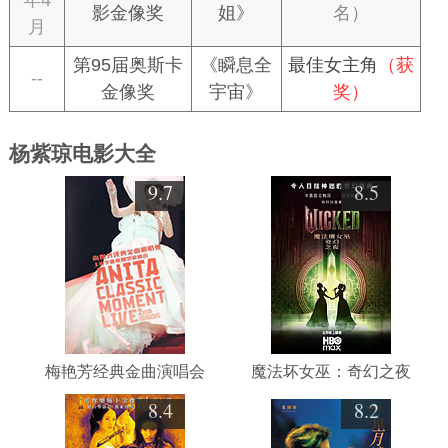
年4
影金像奖
姐》
名）
月
第95届奥斯卡
《瞬息全
最佳女主角
（获
--
金像奖
宇宙》
奖）
杨紫琼电影大全
9.7
8.5
梅艳芳经典金曲演唱会
魔法坏女巫：奇幻之夜
8.4
8.2