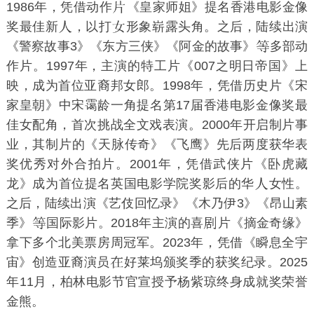
1986年，凭借动作
《
皇家师姐
》提名
香港电影金像
奖
最佳新
，以
打
形象崭露头角。之后，陆续出演
《
警察故事3
》《
东方三侠
》《
阿金的故事
》
多部动
作片。1997年，主演的特工片《
007之明日帝国
》上
映，成为首位亚裔
邦女郎
。1998年，凭借历史片《
宋
家皇朝
》中
宋霭龄
一角提名
第17届香港电影金像奖
最
佳女配角，首次挑战全文戏表演。2000年开启制片事
业，其制片的《
天脉传奇
》《
飞鹰
》先后两度获
华表
奖
优秀对外合拍片。2001年，凭借武侠片《
卧虎藏
龙
》成为首位提名
英国电影学院奖
影后的华
女性。
之后，陆续出演《
艺伎回忆录
》《
木乃伊3
》《
昂山素
季
》
国际影片。2018年主演的喜
片《
摘金奇缘
》
拿下多个北美票房周冠军。2023年，凭借《
瞬息全宇
宙
》创造亚裔演员
好莱坞颁奖季
的获奖纪录。2025
年11月，柏林电影节官宣授予杨紫琼终身成就奖荣誉
金熊。