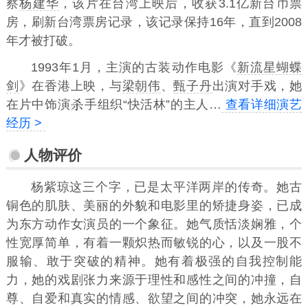
察
杨建华
，该片在台湾上映后，收获3.1亿新台币票
房，刷新台湾票房记录，该记录保持16年，直到2008
年才被打破。
1993年1月，主演的古装动作电影《
新流星蝴蝶
剑
》在香港上映，与
梁朝伟
、
甄子丹
出演对手戏，她
在片中饰演
手组织“快活林”的主人…
查看详细演艺
经历 >
人物评价
杨紫琼这三个字，已是太平洋两岸的传奇。她古
铜色的肌肤、美丽的外貌和电影里的矫捷身姿，已成
为东方动作女演员的一个象征。她气质恬淡娴雅，个
性宽厚简单，有着一颗炽热而敏锐的心，以及一股不
服输、敢于突破的精神。她有着极强的自我控制能
力，她的戏剧张力来源于理性和感性之间的冲撞，自
尊、自爱和真实的情感、欲望之间的冲突，她永远在