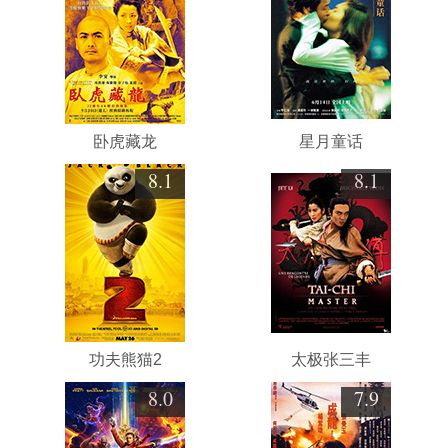
卧虎藏龙
星月童话
8.1
8.1
功夫熊猫2
太极张三丰
8.0
7.9