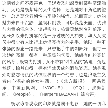
这两者之间不露声色，但观者又能感受到某种暗流涌
动。无论是杨紫琼的人生选择，还是她对于角色的塑
造，总是蕴含着韧性与平静的强悍。总而言之，她的
魅力来自于沉静、坚韧和刚强，可以说是美丽、优雅
与力量的混合体。谈起实力，杨紫琼绝对名列前茅，
她长久以来打拼靠的是一身过硬的真功夫，华人女演
员中很少有人比得上她漂亮有力的身手。她以一种不
张扬的姿态一路走来，只想把手中的剑舞好，但每一
次她的亮相，都有一种压场的气质。她颇有红粉英雄
的风骨，既奋力打拼，又不带有“讨生活的”紧迫，兔起
鹘落，怡然自得，拥有浑然天成的洒脱姿态。她是观
众对恩怨情仇的武侠世界的一个幻想，也是浪漫主义
者内心深处的侠女神话。（《北方新报》、网易娱
乐、中国新闻网、《VOGUE》、《GQ》、澎湃新
闻、《People》、《Harper's BAZAAR》综合评）
杨紫琼给观众的印象就是属于电影，她的一切几