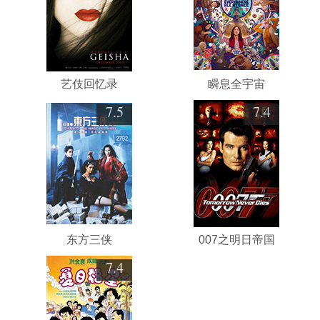
艺伎回忆录
瞬息全宇宙
7.5
7.4
东方三侠
007之明日帝国
7.4