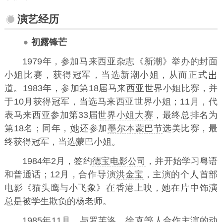
演艺经历
初露锋芒
1979年，参加马来西亚杂志《新潮》举办的封面
小姐比赛，获得冠军，当选新潮小姐，从而正式
道。1983年，参加第18届马来西亚世界小姐比赛，并
于10月获得冠军，当选马来西亚世界小姐；11月，代
表马来西亚参加第33届
世界小姐大赛
，最终总排名为
第18名；同年，
还参加
墨尔本蒙巴节
选美比赛，最
终获得冠军，当选蒙巴小姐。
1984年2月，签约
德宝电影公司
，并开始学习粤语
和普通话；12月，合作
演
洪金宝
，主演的个
首部
电影《
猫头鹰与小飞象
》
香港上映，她在
中饰演
总是被学生欺负的杨老师。
1985年11月，与
罗芙洛
、
徐克
人合作主演的动