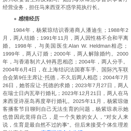
经营业务，担任马来西亚不惑学苑执行长。
感情经历
1984年，杨紫琼结识香港商人
潘迪生
；1988年2
月，两人结婚；1991年11月，两人因性格不合和平离
婚。1998年，与美国医生Alan W. Heldman相恋；
1999年，两人订婚；2000年，两人解除婚约。2000
年，与香港制片人
钟再思
相恋；2004年，两人分手。
2004年6月4日，在上海结识法国赛车手、
国际汽车联
合会
第9任主席
让·托德
，不久后两人相恋；2004年7月
26日，她答应让·托德的求婚；2023年7月27日，两人
在瑞士日内瓦举行婚礼；2023年12月21日，两人在马
来西亚诗巫岛再度举行婚礼。2025年11月，杨紫琼做
客播客节目聊到自己无法生育的问题，杨紫琼表示她
也曾因此觉得自己，是一个失败的女人，“对女人来
说，生育是最自然不过的事”。但后来接受个体生理差