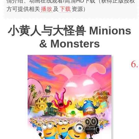
情介绍、动画在线观看/高清HD下载（获得正版授权
方可提供相关
播放
及
下载
资源）
小黄人与大怪兽 Minions
& Monsters
6