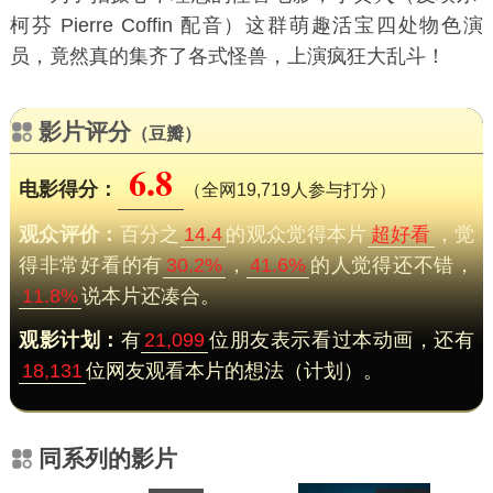
柯芬 Pierre Coffin 配音）这群萌趣活宝四处物色演
员，竟然真的集齐了各式怪兽，上演疯狂大乱斗！
影片评分
（豆瓣）
6.8
电影得分：
（全网19,719人参与打分）
观众评价：
百分之
14.4
的观众觉得本片
超好看
，觉
得非常好看的有
30.2%
，
41.6%
的人觉得还不错，
11.8%
说本片还凑合。
观影计划：
有
21,099
位朋友表示看过本动画，还有
18,131
位网友观看本片的想法（计划）。
同系列的影片