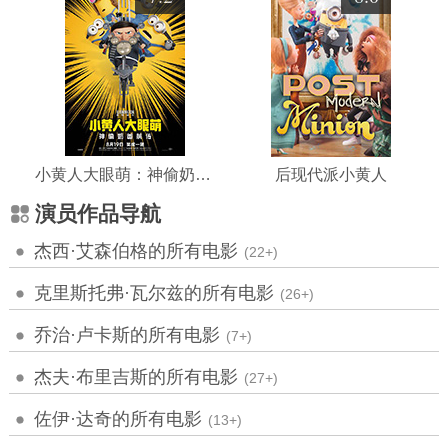
小黄人大眼萌：神偷奶爸前传
后现代派小黄人
演员作品导航
杰西·艾森伯格的所有电影
(22+)
克里斯托弗·瓦尔兹的所有电影
(26+)
乔治·卢卡斯的所有电影
(7+)
杰夫·布里吉斯的所有电影
(27+)
佐伊·达奇的所有电影
(13+)