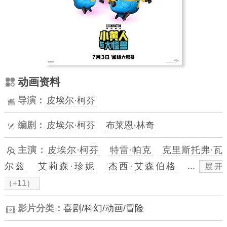
动画资料
导演：
皮埃尔·柯芬
编剧：
皮埃尔·柯芬
布莱恩·林奇
主演：
皮埃尔·柯芬
特雷·帕克
克里斯托弗·瓦
尔兹
艾莉森·珍妮
杰西·艾森伯格
...
展开
（+11）
影片分类：
喜剧/科幻/动画/冒险