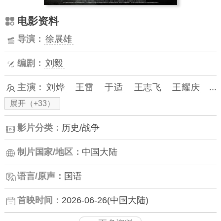
电影资料
导演：
徐展雄
编剧：
刘毅
主演：
刘烨
王雷
于适
王志飞
王耀庆
...
展开（+33）
影片分类：
历史/战争
制片国家/地区：
中国大陆
语言/原声：
国语
首映时间：
2026-06-26(中国大陆)