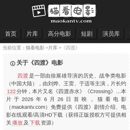
首页
片库
高分电影
短剧
演员库
当前位置：
猫看电影
>
片库
>
《四渡》
关于《四渡》电影
四渡
是一部由徐展雄导演的历史、战争类电影
（中国大陆），由刘烨、王雷、于适等主演，片长约
122
分钟，本片又名《四渡赤水》《Crossing》…本
片于2026年6月26日首映，猫看电影
（maokantv.com）免费提供《四渡》剧情介绍、电
影在线观看/高清HD下载（获得正版授权方可提供相
关
播放
及
下载
资源）