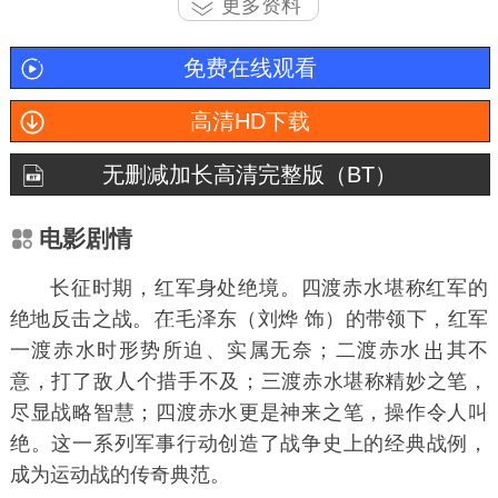
更多资料
免费在线观看
高清HD下载
无删减加长高清完整版（BT）
电影剧情
长征时期，红军身处绝境。四渡赤水堪称红军的
绝地反击之战。
毛泽东（刘烨 饰）的带领下，红军
一渡赤水时形势所迫、实属无奈；二渡赤水
其不
意，打了敌
个措手不及；三渡赤水堪称精妙之笔，
尽显战略智慧；四渡赤水更是神来之笔，操作令人叫
绝。这一系列军事行动创造了战争史上的经典战例，
成为运动战的传奇典范。