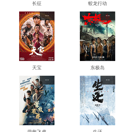
长征
蛟龙行动
--
--
天宝
东极岛
--
--
营救飞虎
生还