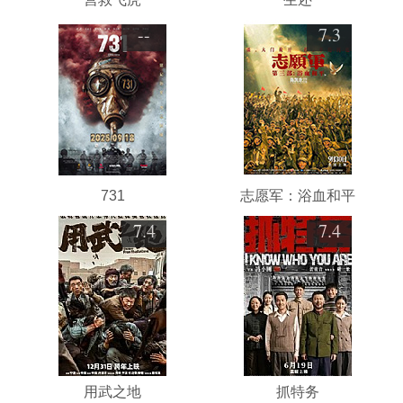
--
7.3
731
志愿军：浴血和平
7.4
7.4
用武之地
抓特务