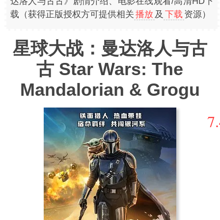
达洛人与古古》剧情介绍、电影在线观看/高清HD下
载（获得正版授权方可提供相关
播放
及
下载
资源）
星球大战：曼达洛人与古
古 Star Wars: The
Mandalorian & Grogu
7