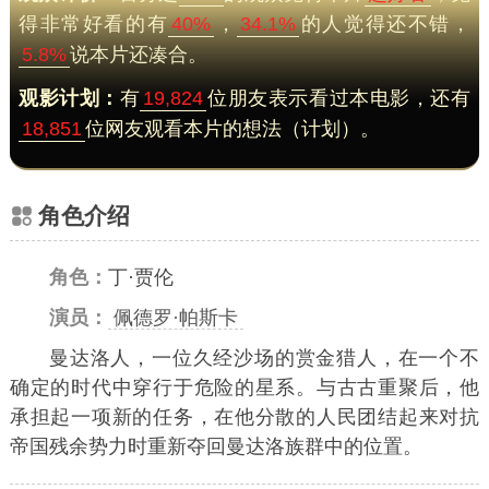
得非常好看的有
40%
，
34.1%
的人觉得还不错，
5.8%
说本片还凑合。
观影计划：
有
19,824
位朋友表示看过本电影，还有
18,851
位网友观看本片的想法（计划）。
角色介绍
角色：
丁·贾伦
演员：
佩德罗·帕斯卡
曼达洛人，一位久经沙场的赏金猎人，在一个不
确定的时代中穿行于危险的星系。与古古重聚后，他
承担起一项新的任务，在他分散的人民团结起来对抗
帝国残余势力时重新夺回曼达洛族群中的位置。