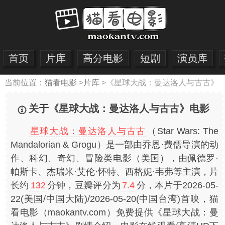
首页
片库
高分电影
短剧
演员库
当前位置：
猫看电影
>
片库
>
《星球大战：曼达洛人与古古》
关于《星球大战：曼达洛人与古古》电影
星球大战：曼达洛人与古古
（Star Wars: The
Mandalorian & Grogu）是一部由乔恩·费儒导演的动
作、科幻、奇幻、冒险类电影（美国），由佩德罗·
帕斯卡、杰瑞米·艾伦·怀特、西格妮·韦弗等主演，片
长约
132
分钟，豆瓣评分为
7.4
分，本片于2026-05-
22(美国/中国大陆)/2026-05-20(中国台湾)首映，猫
看电影（maokantv.com）免费提供《星球大战：曼