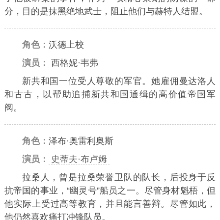
分，目的是抹黑绝地武士，阻止他们与赫特人结盟。
角色：
沃德上校
演员：
西格妮·韦弗
新共和国一位受人尊敬的军官。她雇佣曼达洛人
和古古，以帮助追捕新共和国通缉的高价值帝国军
阀。
角色：
泽布·奥雷利奥斯
演员：
史蒂夫·布卢姆
拉桑人，曾是拉桑荣誉卫队的队长，后投身于反
抗帝国的事业，“幽灵号”船员之一。尽管身材魁梧，但
他实际上受过高等教育，并且能言善辩。尽管如此，
他仍然喜欢痛打冲锋队员。