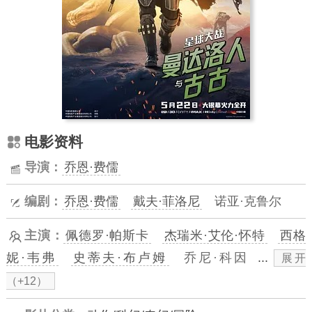
电影资料
导演：
乔恩·费儒
编剧：
乔恩·费儒
戴夫·菲洛尼
诺亚·克鲁尔
主演：
佩德罗·帕斯卡
杰瑞米·艾伦·怀特
西格
妮·韦弗
史蒂夫·布卢姆
乔尼·科因
...
展开
（+12）