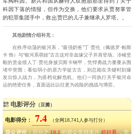
军阀科因。新共和国从赫特人双胞胎那里得到了关于
科因下落的情报，但作为交换，他们要求从贾努掌管
的犯罪集团手中，救
贾巴的儿子兼继承人罗塔。。
其他剧情介绍补充：
在秩序动荡的银河系，“最强奶爸”丁·贾伦（佩德罗·帕斯
卡 饰）与“银河系萌娃”古古这对非血缘父子并肩登场。冷峻坚
毅的赏金猎人丁·贾伦身披贝斯卡钢甲，凭悍勇战力屡屡从围
堵中突围；看似弱小的原力学徒古古，则总能在关键时刻爆
发出惊人战力，为搭档化解危机。他们一同执行关乎银河命
运的绝密任务，直面远比以往更为凶险的挑战与博弈。
电影评分
（豆瓣）
7.4
电影得分：
（全网18,741人参与打分）
观众评价：
百分之
19.1
的观众觉得本片
超好看
，觉