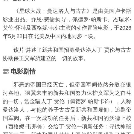
《星球大战：曼达洛
与古古》是由美国卢卡斯
影业
品、
乔恩·费儒
执
，
佩德罗·帕斯卡
、
杰瑞米·
艾伦·怀特
及
西格妮·韦弗
主演的动作冒险电影，于2026
年5月22日
北美及中国内地同步上映。
该
述了新共和国招募曼达洛人丁·贾伦与古古
协助保卫义军所建立的一切的故事。
电影剧情
邪恶的帝国已经灭亡，但帝国军阀依然分散
银
河各地。羽翼未丰的新共和国努力保护义军为之奋斗
的一切，赏金猎
丁·贾伦（
佩德罗·帕斯卡
饰），人称
曼达洛人，与
的养子古古受新共和国雇佣，追剿帝
国军阀。在一次成功的任务后，新共和国的沃德上校
（
西格妮·韦弗
饰）交给丁·贾伦一项新任务：寻找神