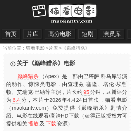
首页
片库
高分电影
短剧
演员库
当前位置：
猫看电影
>
片库
>
《巅峰猎杀》
关于《巅峰猎杀》电影
巅峰猎杀
（Apex）是一部由巴塔萨·科马库导演
的动作、惊悚类电影，由查理兹·塞隆、塔伦·埃哲
顿、艾瑞克·巴纳等主演，片长约
95
分钟，豆瓣评分
为
6.4
分，本片于2026年4月24日首映，猫看电影
（maokantv.com）免费提供《巅峰猎杀》剧情介
绍、电影在线观看/高清HD下载（获得正版授权方可
提供相关
播放
及
下载
资源）