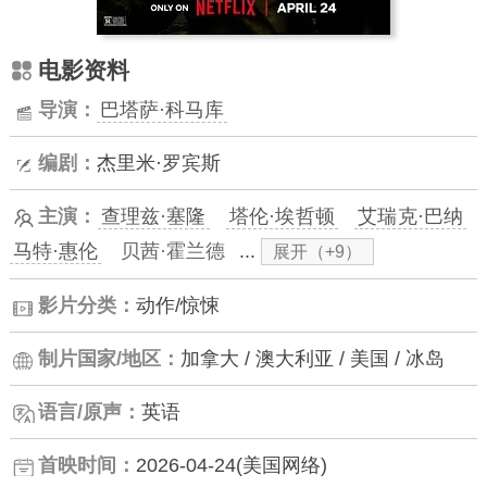
电影资料
导演：
巴塔萨·科马库
编剧：
杰里米·罗宾斯
主演：
查理兹·塞隆
塔伦·埃哲顿
艾瑞克·巴纳
马特·惠伦
贝茜·霍兰德
...
展开（+9）
影片分类：
动作/惊悚
制片国家/地区：
加拿大 / 澳大利亚 / 美国 / 冰岛
语言/原声：
英语
首映时间：
2026-04-24(美国网络)