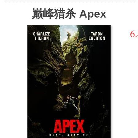
巅峰猎杀 Apex
6