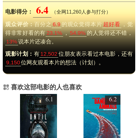
6.4
电影得分：
（全网11,260人参与打分）
观众评价：
百分之
6.9
的观众觉得本片
超好看
，觉
得非常好看的有
23.1%
，
54.9%
的人觉得还不错，
13%
说本片还凑合。
观影计划：
有
12,502
位朋友表示看过本电影，还有
9,150
位网友观看本片的想法（计划）。
喜欢这部电影的人也喜欢
6.1
6.2