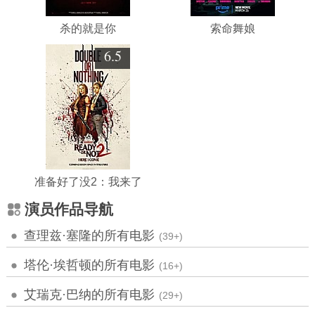
杀的就是你
索命舞娘
6.5
准备好了没2：我来了
演员作品导航
查理兹·塞隆的所有电影
(39+)
塔伦·埃哲顿的所有电影
(16+)
艾瑞克·巴纳的所有电影
(29+)