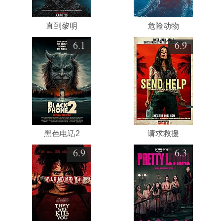
直到黎明
危险动物
6.1
6.9
黑色电话2
请求救援
6.9
6.3