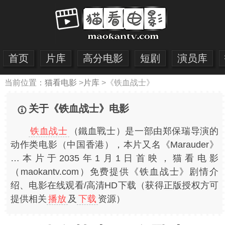
首页
片库
高分电影
短剧
演员库
当前位置：
猫看电影
>
片库
>
《铁血战士》
关于《铁血战士》电影
铁血战士
（鐵血戰士）是一部由郑保瑞导演的
动作类电影（中国香港），本片又名《Marauder》
…本片于2035年1月1日首映，猫看电影
（maokantv.com）免费提供《铁血战士》剧情介
绍、电影在线观看/高清HD下载（获得正版授权方可
提供相关
播放
及
下载
资源）