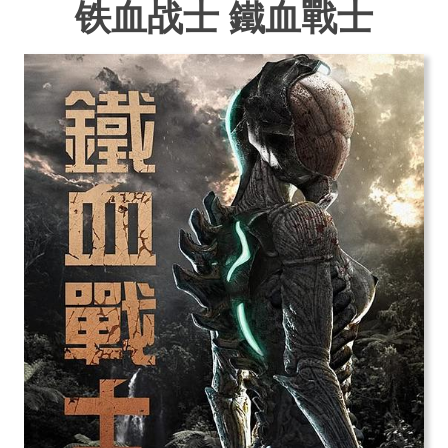
铁血战士 鐵血戰士