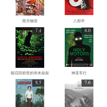
雨月物语
八部半
7.4
8.0
能召回前世的布米叔叔
神圣车行
8.5
7.6