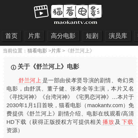
首页
片库
高分电影
短剧
演员库
当前位置：
猫看电影
>
片库
>
《舒兰河上》
关于《舒兰河上》电影
舒兰河上
是一部由侯孝贤导演的剧情、奇幻类
电影，由舒淇、董子健、张孝全等主演，本片又名
《寻找河神》《台湾河神》《宅男恋河神》…本片于
2030年1月1日首映，猫看电影（maokantv.com）免
费提供《舒兰河上》剧情介绍、电影在线观看/高清
HD下载（获得正版授权方可提供相关
播放
及
下载
资源）