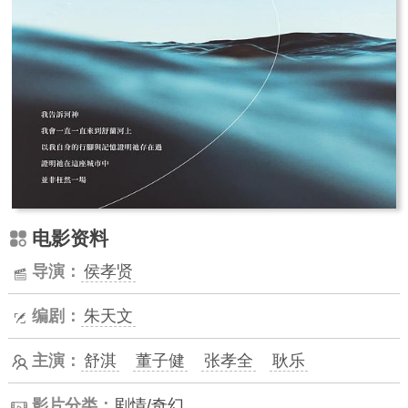
电影资料
导演：
侯孝贤
编剧：
朱天文
主演：
舒淇
董子健
张孝全
耿乐
影片分类：
剧情/奇幻