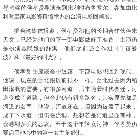
演奖的侯孝贤导演来到比利时布鲁塞尔，参加由比
利时皇家电影资料馆举办的台湾电影回顾展。
据台湾媒体报道，侯孝贤和
的长期合作伙伴朱
天文，已经为他们的下一部电影做好了准备，主演仍
是扮演聂隐娘的舒淇，他们之前还合作过《千禧曼
波》和《最好的时光》。
侯孝贤
座谈会中透露，下部电影想回到现代。
他说，现在的台北跟以前很不一样。台北过去因为稻
田灌溉的需要，有很多河道，后来随着时代变迁，河
道变成了道路，但台北仍有很多路名，其实原先都是
河道的名字。他说，河道还在，但因为被盖了起来，
成了下水道，但仍在流动。想想若是河道里面有神，
会感到多么的悲哀。至于这个年轻
河神，侯孝贤仍
要启用他心中的第一女主角舒淇。