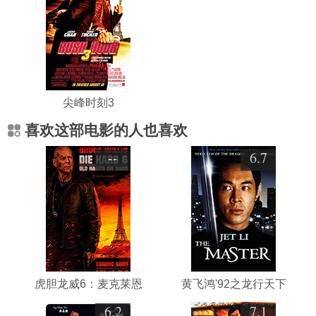
尖峰时刻3
喜欢这部电影的人也喜欢
--
6.7
虎胆龙威6：麦克莱恩
黄飞鸿'92之龙行天下
6.2
7.1