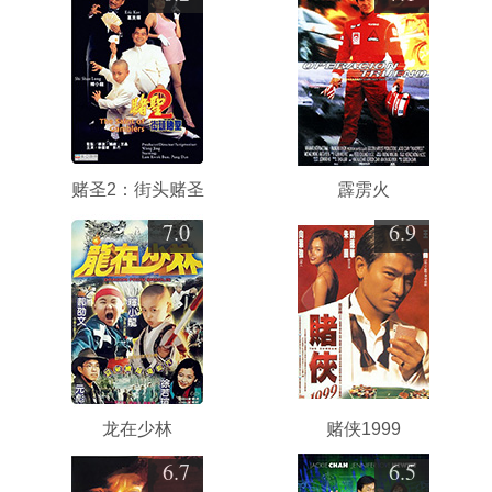
赌圣2：街头赌圣
霹雳火
7.0
6.9
龙在少林
赌侠1999
6.7
6.5