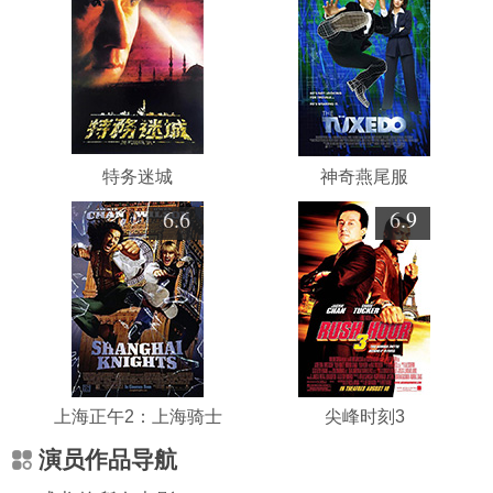
特务迷城
神奇燕尾服
6.6
6.9
上海正午2：上海骑士
尖峰时刻3
演员作品导航