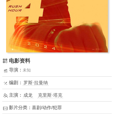
电影资料
导演：
未知
编剧：
罗斯·拉曼纳
主演：
成龙
克里斯·塔克
影片分类：
喜剧/动作/犯罪