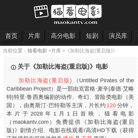
首页
片库
高分电影
短剧
演员库
当前位置：
猫看电影
>
片库
>
《加勒比海盗(重启版)》
关于《加勒比海盗(重启版)》电影
加勒比海盗(重启版)
（Untitled Pirates of the
Caribbean Project）是一部由克雷格·麦辛|泰德·艾略
特|特里·鲁西奥编剧的动作、奇幻、冒险类电影（美
国），由奥斯汀·巴特勒等主演，片长约
120
分钟，
本片于2028年1月1日首映，猫看电影
（maokantv.com）免费提供《加勒比海盗(重启
版)》剧情介绍、电影在线观看/高清HD下载（获得