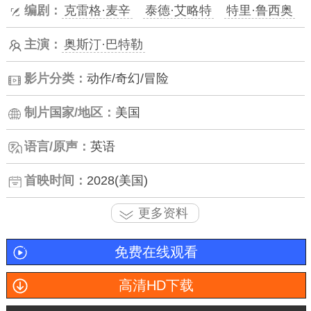
编剧：
克雷格·麦辛
泰德·艾略特
特里·鲁西奥
主演：
奥斯汀·巴特勒
影片分类：
动作/奇幻/冒险
制片国家/地区：
美国
语言/原声：
英语
首映时间：
2028(美国)
更多资料
免费在线观看
高清HD下载