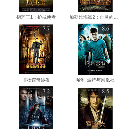
指环王1：护戒使者
加勒比海盗2：亡灵的宝藏
7.7
8.6
博物馆奇妙夜
哈利·波特与凤凰社
7.2
8.5