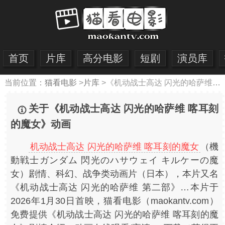
首页
片库
高分电影
短剧
演员库
当前位置：
猫看电影
>
片库
>
《机动战士高达 闪光的哈萨维 喀耳刻的魔女》
关于《机动战士高达 闪光的哈萨维 喀耳刻
的魔女》动画
机动战士高达 闪光的哈萨维 喀耳刻的魔女
（機
動戦士ガンダム 閃光のハサウェイ キルケーの魔
女）剧情、科幻、战争类动画片（日本），本片又名
《机动战士高达 闪光的哈萨维 第二部》…本片于
2026年1月30日首映，猫看电影（maokantv.com）
免费提供《机动战士高达 闪光的哈萨维 喀耳刻的魔