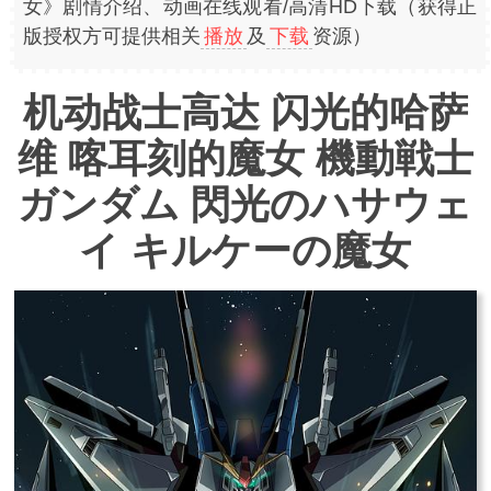
女》剧情介绍、动画在线观看/高清HD下载（获得正
版授权方可提供相关
播放
及
下载
资源）
机动战士高达 闪光的哈萨
维 喀耳刻的魔女 機動戦士
ガンダム 閃光のハサウェ
イ キルケーの魔女