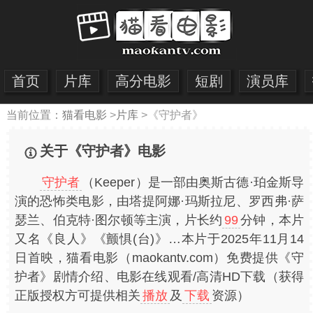
首页
片库
高分电影
短剧
演员库
当前位置：
猫看电影
>
片库
>
《守护者》
关于《守护者》电影
守护者
（Keeper）是一部由奥斯古德·珀金斯导
演的恐怖类电影，由塔提阿娜·玛斯拉尼、罗西弗·萨
瑟兰、伯克特·图尔顿等主演，片长约
99
分钟，本片
又名《良人》《颤惧(台)》…本片于2025年11月14
日首映，猫看电影（maokantv.com）免费提供《守
护者》剧情介绍、电影在线观看/高清HD下载（获得
正版授权方可提供相关
播放
及
下载
资源）