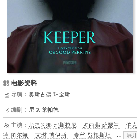
电影资料
导演：
奥斯古德·珀金斯
编剧：
尼克·莱帕德
主演：
塔提阿娜·玛斯拉尼
罗西弗·萨瑟兰
伯克
特·图尔顿
艾琳·博伊斯
泰丝·登根斯坦
...
展开