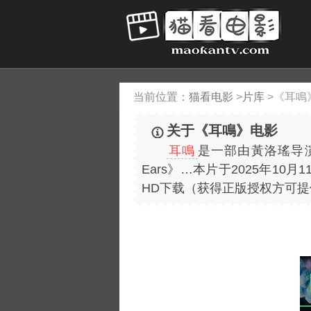
当前位置：
猫看电影
>
片库
>
《耳鳴
关于《耳鳴》电影
耳鳴
是一部由黃洛瑤导
Ears》…本片于2025年10
HD下载（获得正版授权方可提