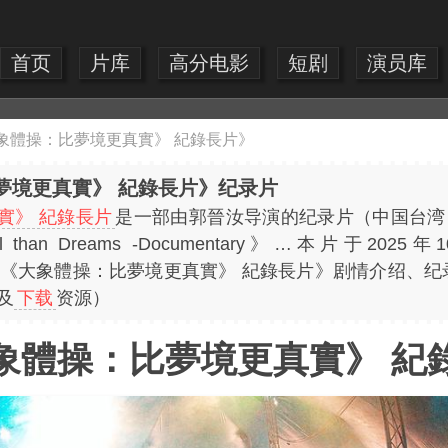
首页
片库
高分电影
短剧
演员库
象體操：比夢境更真實》 紀錄長片》
夢境更真實》 紀錄長片》纪录片
實》 紀錄長片
是一部由郭晉汝导演的纪录片（中国台湾
e Real than Dreams -Documentary》…本片
费提供《《大象體操：比夢境更真實》 紀錄長片》剧情介绍、
及
下载
资源）
象體操：比夢境更真實》 紀