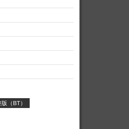
版（BT）