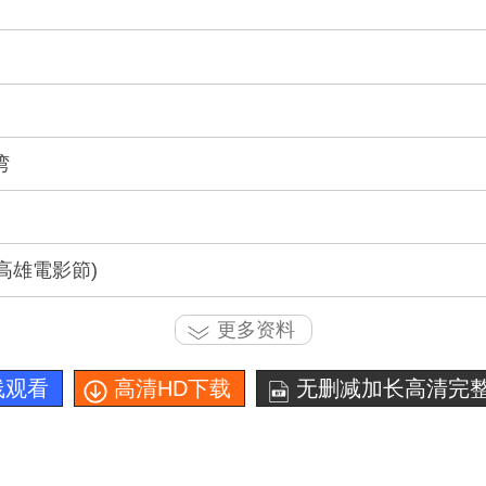
湾
0(高雄電影節)
更多资料
线观看
高清HD下载
无删减加长高清完整