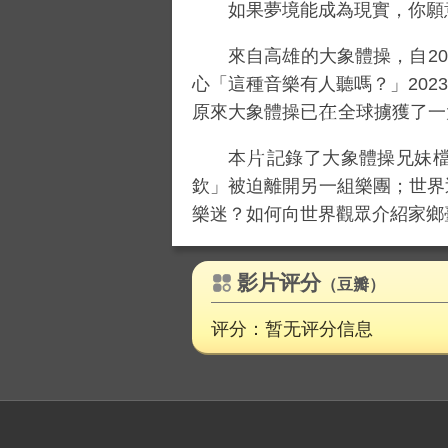
如果夢境能成為現實，你願
來自高雄的大象體操，自20
心「這種音樂有人聽嗎？」2023
原來大象體操已
全球擄獲了一
本
記錄了大象體操兄妹
欽」被迫離開另一組樂團；世界
樂迷？如何向世界觀眾介紹家鄉
影片评分
（豆瓣）
评分：暂无评分信息