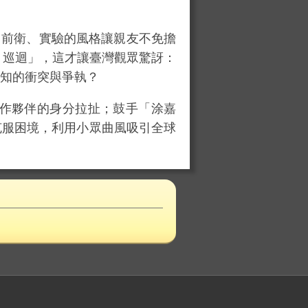
。前衛、實驗的風格讓親友不免擔
LD 巡迴」，這才讓臺灣觀眾驚訝：
人知的衝突與爭執？
作夥伴的身分拉扯；鼓手「涂嘉
克服困境，利用小眾曲風吸引全球