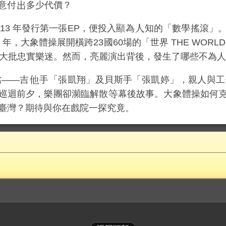
意付
多少代價？
13 年發行第一張EP，便投入顯為
知的「數學搖滾」
 年，大象體操展開橫跨23國60場的「世界 THE WOR
大批忠實樂迷。然而，亮麗演出背後，發生了哪些不為
檔——吉
手「張凱翔」及貝斯手「張凱婷」，親人與工
巡迴前夕，樂團卻瀕臨解散
幕後故事。大象體操如何
臺灣？期待與你在戲院一探究竟。