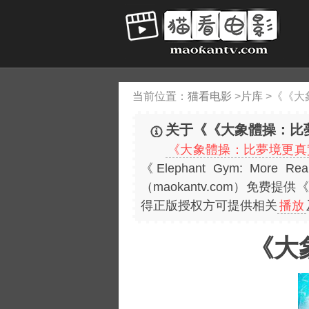
当前位置：
猫看电影
>
片库
>
《《大
关于《《大象體操：比
《大象體操：比夢境更真
《Elephant Gym: Mor
（maokantv.com）免
得正版授权方可提供相关
播放
《大