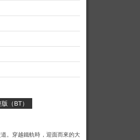
版（BT）
交道。穿越鐵軌時，迎面而來的大