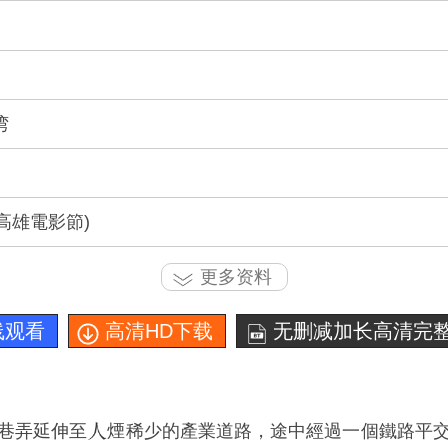
湾
0(高雄電影節)
更多资料
线观看
高清HD下载
无删减加长高清完整
巷弄延伸至
煙稀少的產業道路，途中經過一個鐵路平