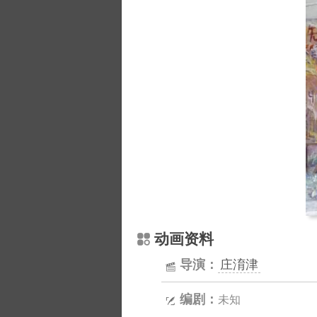
动画资料
导演：
庄淯津
编剧：
未知