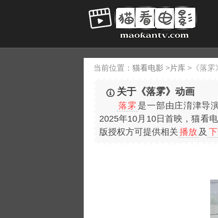
当前位置：
猫看电影
>
片库
>
《落雺
关于《落雺》动画
落雺
是一部由庄淯津导
2025年10月10日首映，猫看
版授权方可提供相关
播放
及
下