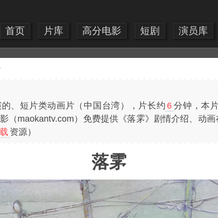
首页
片库
高分电影
短剧
演员库
》
演的、短片类动画片（中国台湾），片长约
6
分钟，本片又
电影（maokantv.com）免费提供《落雺》剧情介绍、
载
资源）
落雺