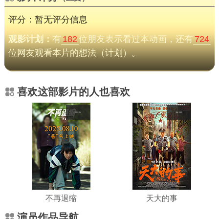
评分：暂无评分信息
观影计划：
有
182
位朋友表示看过本动画，还有
724
位网友观看本片的想法（计划）。
喜欢这部影片的人也喜欢
--
--
不再退缩
天大的事
演员作品导航