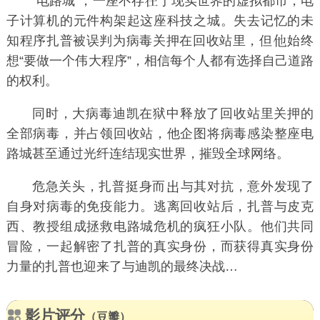
“电路城”，一座不存
于现实世界的虚拟都市，电
子计算机的元件构架起这座科技之城。失去记忆的未
知程序扎普被误判为病毒关押在回收站里，但
始终
想“要做一个伟大程序”，相信每个
都有选择自己道路
的权利。
同时，大病毒迪凯在狱中释放了回收站里关押的
全部病毒，并占领回收站，他企图将病毒感染整座电
路城甚至通过光纤连结现实世界，摧毁全球网络。
危急关头，扎普挺身而
与其对抗，意外发现了
自身对病毒的免疫能力。逃离回收站后，扎普与皮克
西、教授组成拯救电路城危机的疯狂小队。他们共同
冒险，一起解密了扎普的真实身份，而获得真实身份
力量的扎普也迎来了与迪凯的最终决战…
影片评分
（豆瓣）