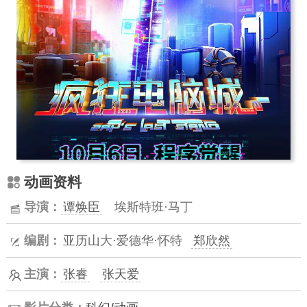
动画资料
导演：
谭焕臣
埃斯特班·马丁
编剧：
亚历山大·爱德华·怀特
郑欣然
主演：
张睿
张天爱