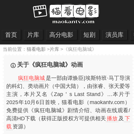
首页
片库
高分电影
短剧
演员库
当前位置：
猫看电影
>
片库
>
《疯狂电脑城》
关于《疯狂电脑城》动画
疯狂电脑城
是一部由谭焕臣|埃斯特班·马丁导演
的科幻、类动画片（中国大陆），由张睿、张天爱等
主演，本片又名《Zap＇s Last Stand》…本片于
2025年10月6日首映，猫看电影（maokantv.com）
免费提供《疯狂电脑城》剧情介绍、动画在线观看/
高清HD下载（获得正版授权方可提供相关
播放
及
下
载
资源）