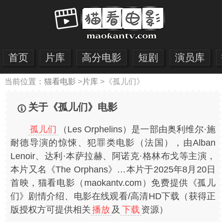
首页
片库
高分电影
短剧
演员库
当前位置：
猫看电影
>
片库
>
《孤儿们》
关于《孤儿们》电影
孤儿们
（Les Orphelins）是一部由奥利维尔·施
耐德导演的惊悚、犯罪类电影（法国），由Alban
Lenoir、达利·本萨拉赫、阿诺克·格林布戈等主演，
本片又名《The Orphans》…本片于2025年8月20日
首映，猫看电影（maokantv.com）免费提供《孤儿
们》剧情介绍、电影在线观看/高清HD下载（获得正
版授权方可提供相关
播放
及
下载
资源）