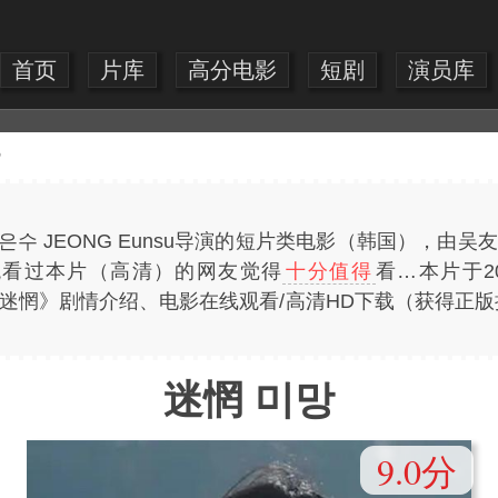
首页
片库
高分电影
短剧
演员库
》
수 JEONG Eunsu导演的短片类电影（韩国），由吴
观看过本片（高清）的网友觉得
十分值得
看…本片于2
费提供《迷惘》剧情介绍、电影在线观看/高清HD下载（获得
迷惘 미망
9.0分