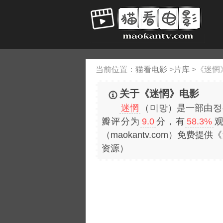
当前位置：
猫看电影
>
片库
>
《迷惘
关于《迷惘》电影
迷惘
（미망）是一部由정은
瓣评分为
9.0
分，有
58.3%
（maokantv.com）免
资源）