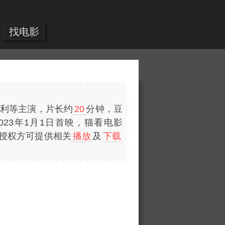
找电影
友利等主演，片长约
20
分钟，豆
023年1月1日首映，猫看电影
正版授权方可提供相关
播放
及
下载