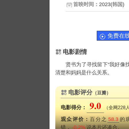
首映时间：
2023(韩国)
免费在
电影剧情
贤书为了寻找留下“我好像
清楚和妈妈是什么关系。
电影评分
（豆瓣）
9.0
电影得分：
（全网228
观众评价：
百分之
58.3
的
错，
-0.2%
说本片还凑合。