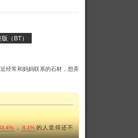
版（BT）
接近经常和妈妈联系的石材，想弄
33.4%
，
8.1%
的人觉得还不