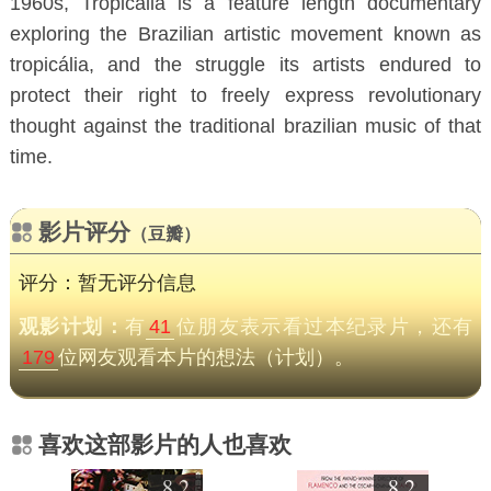
1960s, Tropicália is a feature length documentary
exploring the Brazilian artistic movement known as
tropicália, and the struggle its artists endured to
protect their right to freely express revolutionary
thought against the traditional brazilian music of that
time.
影片评分
（豆瓣）
评分：暂无评分信息
观影计划：
有
41
位朋友表示看过本纪录片，还有
179
位网友观看本片的想法（计划）。
喜欢这部影片的人也喜欢
8.2
8.2