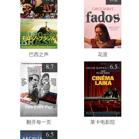
巴西之声
花渡
8.7
6.5
翻开每一页
莱卡电影院
6.5