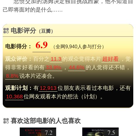
悲愤交加的汤姆决定独自挑战西蒙，他不知道自
己即将面对的是什么……
电影评分
（豆瓣）
6.9
电影得分：
（全网9,940人参与打分）
观众评价：
百分之
11.3
的观众觉得本片
超好看
，觉
得非常好看的有
33.9%
，
44.6%
的人觉得还不错，
8.8%
说本片还凑合。
观影计划：
有
12,913
位朋友表示看过本电影，还有
10,368
位网友观看本片的想法（计划）。
喜欢这部电影的人也喜欢
7.2
7.5