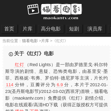
首页
片库
高分电影
短剧
演员库
当前位置：
猫看电影
>
片库
>
《红灯》
关于《红灯》电影
红灯
（Red Lights）是一部由罗德里戈·科尔特
斯导演的剧情、悬疑、恐怖类电影，由基里安·墨
菲、西格妮·韦弗、罗伯特·德尼罗等主演，片长约
114
分钟，豆瓣评分为
6.9
分，本片于2012-01-
23(圣丹斯电影节)/2012-03-02(西班牙)首映，猫看电
影（maokantv.com）免费提供《红灯》剧情介绍、
电影在线观看/高清HD下载（获得正版授权方可提供