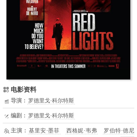
电影资料
导演：
罗德里戈·科尔特斯
编剧：
罗德里戈·科尔特斯
主演：
基里安·墨菲
西格妮·韦弗
罗伯特·德尼