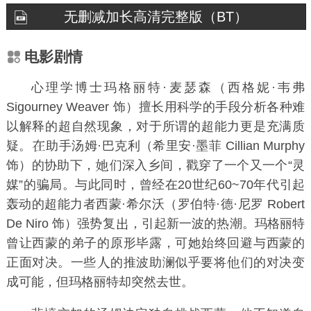
无删减加长高清完整版（BT）
电影剧情
心理学博士玛格丽特·麦瑟森（西格妮·韦弗
Sigourney Weaver 饰）擅长用科学的手段分析各种难
以解释的超自然现象，对于所谓的超能力更是充满质
疑。
助手汤姆·巴克利（希里安·墨菲 Cillian Murphy
饰）的协助下，
们深入乡间，戳穿了一个又一个“灵
媒”的骗局。与此同时，曾经在20世纪60~70年代引起
轰动的超能力者西蒙·希尔沃（罗伯特·德·尼罗 Robert
De Niro 饰）强势复
，引起新一波的热潮。玛格丽特
曾让西蒙的弟子的原形毕露，可她始终回避与西蒙的
正面对决。一些
的推波助澜似乎要将
们的对决变
成可能，但玛格丽特却突然去世。