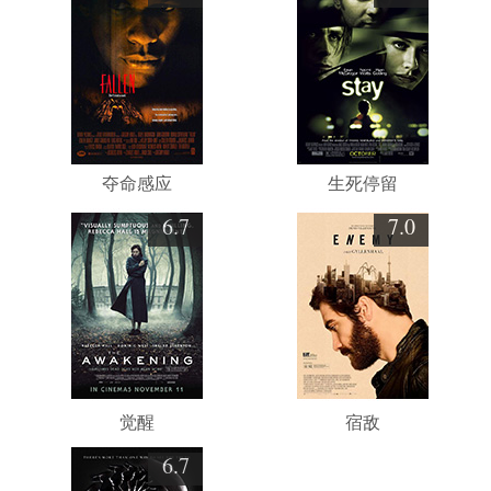
夺命感应
生死停留
6.7
7.0
觉醒
宿敌
6.7