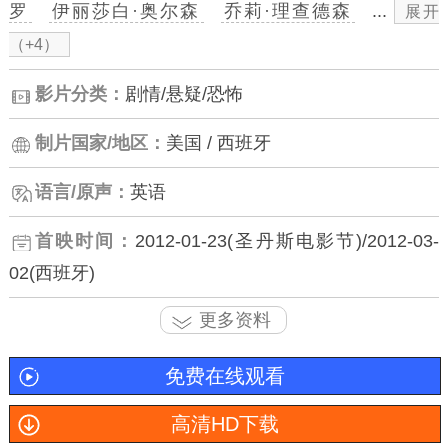
罗
伊丽莎白·奥尔森
乔莉·理查德森
...
展开
（+4）
影片分类：
剧情/悬疑/恐怖
制片国家/地区：
美国 / 西班牙
语言/原声：
英语
首映时间：
2012-01-23(圣丹斯电影节)/2012-03-
02(西班牙)
更多资料
免费在线观看
高清HD下载