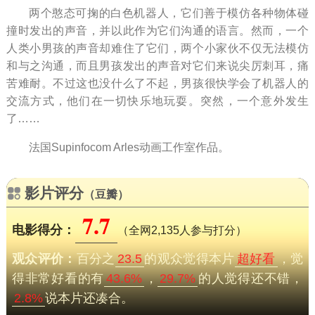
两个憨态可掬的白色机器人，它们善于模仿各种物体碰
撞时发出的声音，并以此作为它们沟通的语言。然而，一个
人类小男孩的声音却难住了它们，两个小家伙不仅无法模仿
和与之沟通，而且男孩发出的声音对它们来说尖厉刺耳，痛
苦难耐。不过这也没什么了不起，男孩很快学会了机器人的
交流方式，他们在一切快乐地玩耍。突然，一个意外发生
了……
法国Supinfocom Arles动画工作室作品。
影片评分
（豆瓣）
7.7
电影得分：
（全网2,135人参与打分）
观众评价：
百分之
23.5
的观众觉得本片
超好看
，觉
得非常好看的有
43.6%
，
29.7%
的人觉得还不错，
2.8%
说本片还凑合。