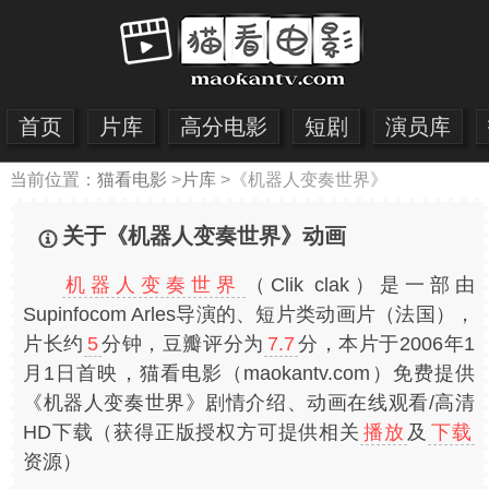
首页
片库
高分电影
短剧
演员库
当前位置：
猫看电影
>
片库
>
《机器人变奏世界》
关于《机器人变奏世界》动画
机器人变奏世界
（Clik clak）是一部由
Supinfocom Arles导演的、短片类动画片（法国），
片长约
5
分钟，豆瓣评分为
7.7
分，本片于2006年1
月1日首映，猫看电影（maokantv.com）免费提供
《机器人变奏世界》剧情介绍、动画在线观看/高清
HD下载（获得正版授权方可提供相关
播放
及
下载
资源）