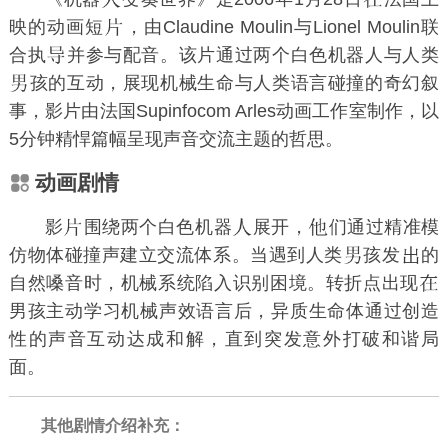
映的动画短
，由Claudine Moulin与Lionel Moulin联
合执
并参与配音。该片通过两个白色机器人与人类
孩的互动，展现机械生命与人类语言碰撞的奇幻叙
事，影片由法国Supinfocom Arles动画工作室制作，以
5分钟精悍篇幅呈现声音交流主题的哲思。
动画剧情
影
围绕两个白色机器
展开，
们通过精准模
仿物体碰撞声建立交流体系。当遇到人类
孩发
的
自然嗓音时，机械系统陷入识别困境。转折点出现
男孩主动学习机械声效语言后，异质生命体通过创造
性的声音互动达成和解，直到突发意外打破和谐局
面。
其他剧情介绍补充：