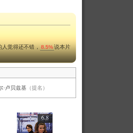
的人觉得还不错，
8.5%
说本片
尔·卢贝兹基
（提名）
6.8