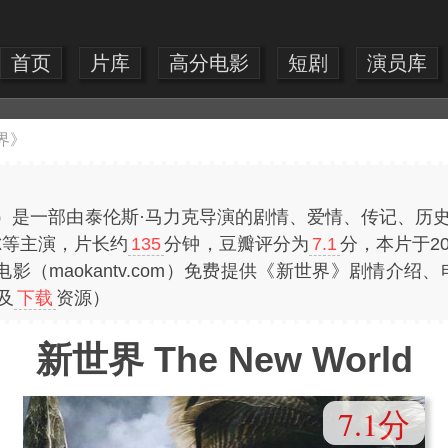
首页
片库
高分电影
短剧
演员库
界》
World）是一部由泰伦斯·马力克导演的剧情、爱情、传记、
尔等主演，片长约
135
分钟，豆瓣评分为
7.1
分，本片于20
（maokantv.com）免费提供《新世界》剧情介绍
及
下载
资源）
新世界 The New World
7.1分