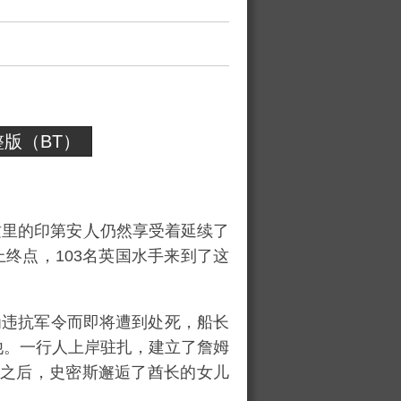
版（BT）
这里的印第安
仍然享受着延续了
终点，103名英国水手来到了这
青年因为违抗军令而即将遭到处死，船长
留下了他。一行人上岸驻扎，建立了詹姆
领地。之后，史密斯邂逅了酋长的女儿