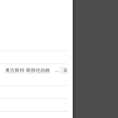
奥古斯特·斯彻伦伯格
...
展