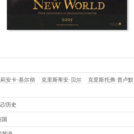
莉安卡·基尔彻
克里斯蒂安·贝尔
克里斯托弗·普卢默
记/历史
英国