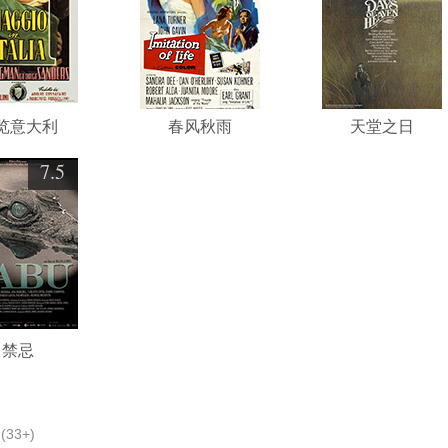
览意大利
春风秋雨
天堂之日
7.5
禁忌
(33+)