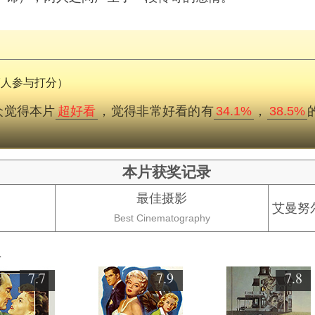
37人参与打分）
众觉得本片
超好看
，觉得非常好看的有
34.1%
，
38.5%
本片获奖记录
最佳摄影
艾曼努
Best Cinematography
欢
7.7
7.9
7.8