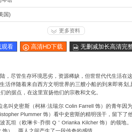
冈琴语
(美国)
更多资料
线观看
高清HD下载
无删减加长高清完整
大陆，尽管生存环境恶劣，资源稀缺，但世世代代生活在
生活伴随着来自西方文明世界的三艘小船的到来即将划上
们的据点，在这里宣扬他们的宗教和文化。
名叫史密斯（柯林·法瑞尔 Colin Farrell 饰）的
istopher Plummer 饰）看中史密斯的精明强干，
坦（欧琳卡·乔彻 Q＇Orianka Kilcher 饰）的
lcher 饰），两人之间产生了一段传奇的感情。