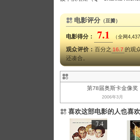
电影评分
（豆瓣）
7.1
电影得分：
（全网4,4
观众评价：
百分之
16.7
的观
还凑合。
第78届奥斯卡金像奖
2006年3月
喜欢这部电影的人也喜
7.4