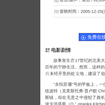
语言/原声：
英语 / 阿尔
首映时间：
2005-12-25
免费在
电影剧情
故事发生
17世纪的北美
百年的宁静生活。然而，这样的
未经开垦的处
地，建设了
“永恒苏珊”号的甲板上，一位
纽波特（克里斯托弗·普卢默 Chr
斯镇，却在无意之中侵犯了酋长波瓦
波卡洪塔斯（Q＇orianka Ki