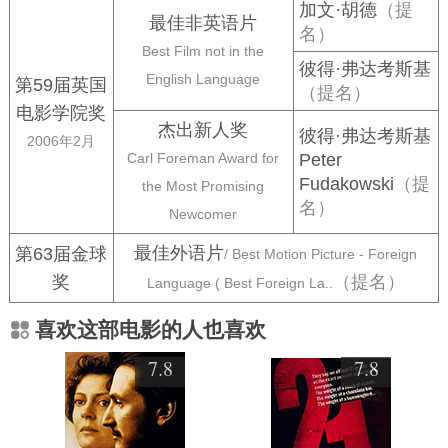
加文·胡德
（提
最佳非英语片
名）
Best Film not in the
彼得·弗达考斯基
English Language
第59届英国
（提名）
电影学院奖
杰出新人奖
彼得·弗达考斯基
2006年2月
Carl Foreman Award for
Peter
Fudakowski
（提
the Most Promising
名）
Newcomer
最佳外语片
第63届金球
/ Best Motion Picture - Foreign
奖
（提名）
Language ( Best Foreign La..
喜欢这部电影的人也喜欢
7.8
7.8