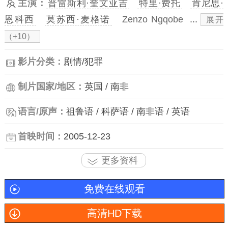
主演：
普雷斯利·奎文亚吉
特里·费托
肯尼思·
恩科西
莫苏西·麦格诺
Zenzo Ngqobe
...
展开
（+10）
影片分类：
剧情/犯罪
制片国家/地区：
英国 / 南非
语言/原声：
祖鲁语 / 科萨语 / 南非语 / 英语
首映时间：
2005-12-23
更多资料
免费在线观看
高清HD下载