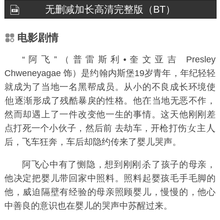
无删减加长高清完整版（BT）
电影剧情
“阿飞”（普雷斯利•奎文亚吉 Presley
Chweneyagae 饰）是约翰内斯堡19岁青年，年纪轻轻
就成为了当地一名黑帮成员。从小的不良成长环境使
逐渐形成了残酷暴戾的性格。他
当地无恶不作，
然而却遇上了一件改变他一生的事情。这天他刚刚差
点打死一个小伙子，然后前 去劫车，开枪打伤
主
后，飞车狂奔，车后却隐约传来了婴儿哭声。
阿飞心中有了恻隐，想到刚刚
了孩子的母亲，
他决定把婴儿带回家中照料。照料起婴孩毛手毛脚的
他，威迫隔壁有经验的母亲照顾婴儿，慢慢的，他心
中善良的意识也在婴儿的哭声中苏醒过来。