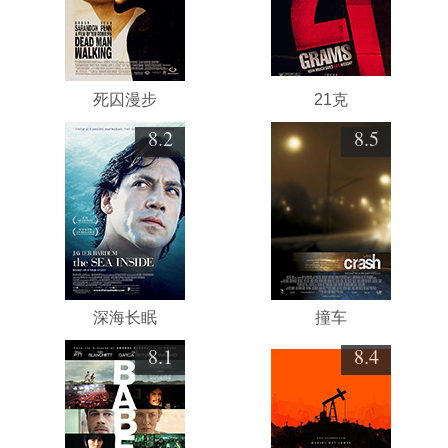
死囚漫步
21克
8.2
8.5
深海长眠
撞车
8.1
8.4