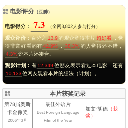
电影评分
（豆瓣）
7.3
电影得分：
（全网8,802人参与打分）
观众评价：
百分之
13.9
的观众觉得本片
超好看
，觉
得非常好看的有
42.9%
，
38.3%
的人觉得还不错，
4.3%
说本片还凑合。
观影计划：
有
12,349
位朋友表示看过本电影，还有
10,133
位网友观看本片的想法（计划）。
本片获奖记录
第78届奥斯
最佳外语片
加文·胡德
（获
卡金像奖
Best Foreign Language
奖）
2006年3月
Film of the Year