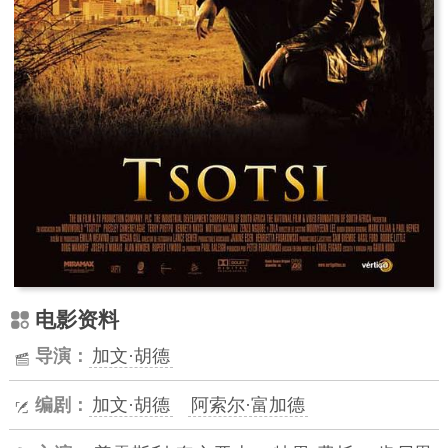
电影资料
导演：
加文·胡德
编剧：
加文·胡德
阿索尔·富加德