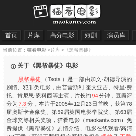
首页
片库
高分电影
短剧
演员库
当前位置：
猫看电影
>
片库
>
《黑帮暴徒》
关于《黑帮暴徒》电影
黑帮暴徒
（Tsotsi）是一部由加文·胡德导演的
剧情、犯罪类电影，由普雷斯利·奎文亚吉、特里·费
托、肯尼思·恩科西等主演，片长约
94
分钟，豆瓣评
分为
7.3
分，本片于2005年12月23日首映，获第78
届奥斯卡金像奖、第59届英国电影学院奖、第63届
金球奖等相关奖项，猫看电影（maokantv.com）免
费提供《黑帮暴徒》剧情介绍、电影在线观看/高清