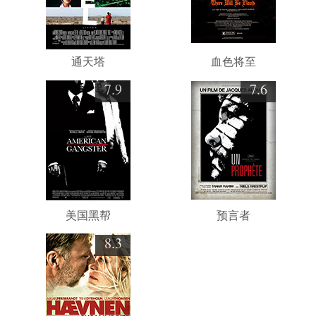
通天塔
血色将至
7.9
7.6
美国黑帮
预言者
8.3