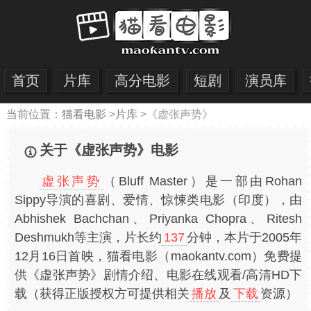
首页
片库
高分电影
短剧
演员库
当前位置：
猫看电影
>
片库
>
《虚张声势》
关于《虚张声势》电影
虚张声势
（Bluff Master）是一部由Rohan
Sippy导演的喜剧、爱情、惊悚类电影（印度），由
Abhishek Bachchan、Priyanka Chopra、Ritesh
Deshmukh等主演，片长约
137
分钟，本片于2005年
12月16日首映，猫看电影（maokantv.com）免费提
供《虚张声势》剧情介绍、电影在线观看/高清HD下
载（获得正版授权方可提供相关
播放
及
下载
资源）