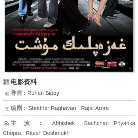
电影资料
导演：
Rohan Sippy
编剧：
Shridhar Raghavan
Rajat Arora
主演：
Abhishek Bachchan
Priyanka
Chopra
Ritesh Deshmukh