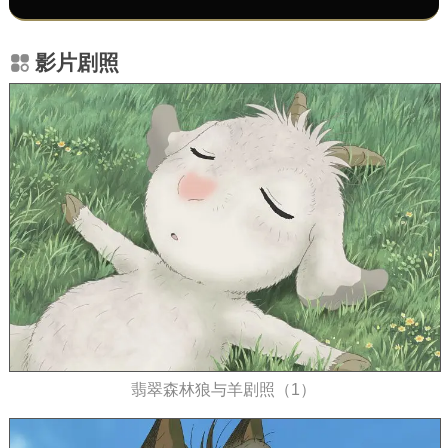
影片剧照
翡翠森林狼与羊剧照（1）