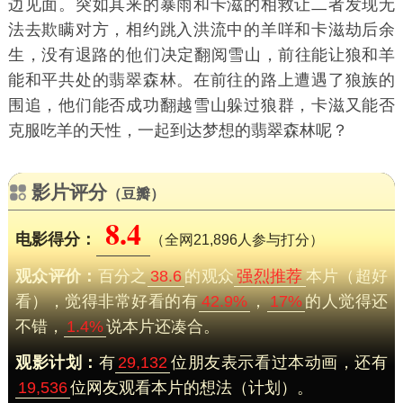
边见面。突如其来的暴雨和卡滋的相救让二者发现无
法去欺瞒对方，相约跳入洪流中的羊咩和卡滋劫后余
生，没有退路的
们决定翻阅雪山，前往能让狼和羊
能和平共处的翡翠森林。在前往的路上遭遇了狼族的
围追，他们能否成功翻越雪山躲过狼群，卡滋又能否
克服吃羊的天性，一起到达梦想的翡翠森林呢？
影片评分
（豆瓣）
8.4
电影得分：
（全网21,896人参与打分）
观众评价：
百分之
38.6
的观众
强烈推荐
本片（超好
看），觉得非常好看的有
42.9%
，
17%
的人觉得还
不错，
1.4%
说本片还凑合。
观影计划：
有
29,132
位朋友表示看过本动画，还有
19,536
位网友观看本片的想法（计划）。