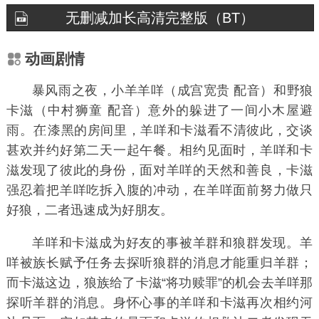
无删减加长高清完整版（BT）
动画剧情
暴风雨之夜，小羊羊咩（成宫宽贵 配音）和野狼
卡滋（中村狮童 配音）意外的躲进了一间小木屋避
雨。
漆黑的房间里，羊咩和卡滋看不清彼此，交谈
甚欢并约好第二天一起午餐。相约见面时，羊咩和卡
滋发现了彼此的身份，面对羊咩的天然和善良，卡滋
强忍着把羊咩吃拆入腹的冲动，在羊咩面前努力做只
好狼，二者迅速成为好朋友。
羊咩和卡滋成为好友的事被羊群和狼群发现。羊
咩被族长赋予任务去探听狼群的消息才能重归羊群；
而卡滋这边，狼族给了卡滋“将功赎罪”的机会去羊咩那
探听羊群的消息。身怀心事的羊咩和卡滋再次相约河