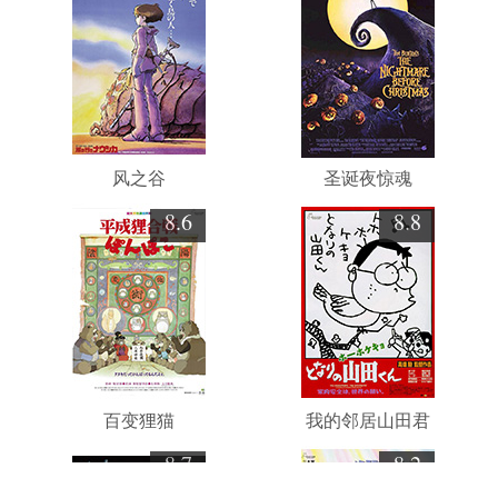
风之谷
圣诞夜惊魂
8.6
8.8
百变狸猫
我的邻居山田君
8.7
8.2