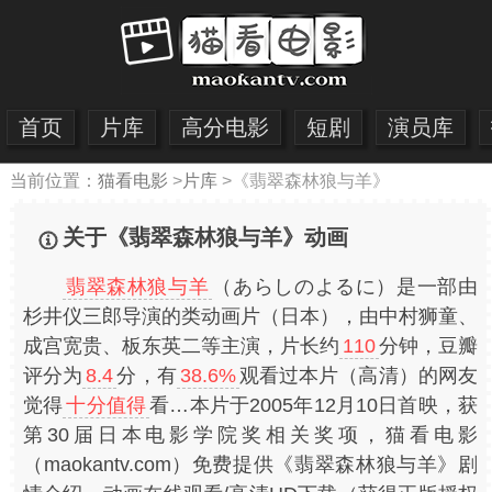
首页
片库
高分电影
短剧
演员库
当前位置：
猫看电影
>
片库
>
《翡翠森林狼与羊》
关于《翡翠森林狼与羊》动画
翡翠森林狼与羊
（あらしのよるに）是一部由
杉井仪三郎导演的类动画片（日本），由中村狮童、
成宫宽贵、板东英二等主演，片长约
110
分钟，豆瓣
评分为
8.4
分，有
38.6%
观看过本片（高清）的网友
觉得
十分值得
看…本片于2005年12月10日首映，获
第30届日本电影学院奖相关奖项，猫看电影
（maokantv.com）免费提供《翡翠森林狼与羊》剧