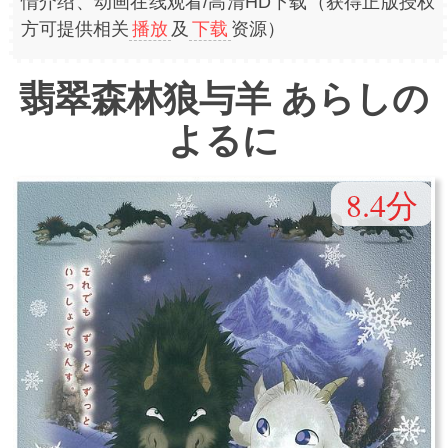
情介绍、动画在线观看/高清HD下载（获得正版授权
方可提供相关
播放
及
下载
资源）
翡翠森林狼与羊 あらしの
よるに
8.4分