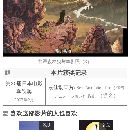
翡翠森林狼与羊剧照（3）
本片获奖记录
第30届日本电影
最佳动画片
/ Best Animation Film ( 優秀
学院奖
（提名）
アニメーション作品賞 )
2007年2月
喜欢这部影片的人也喜欢
8.9
8.2