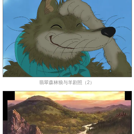
翡翠森林狼与羊剧照（2）