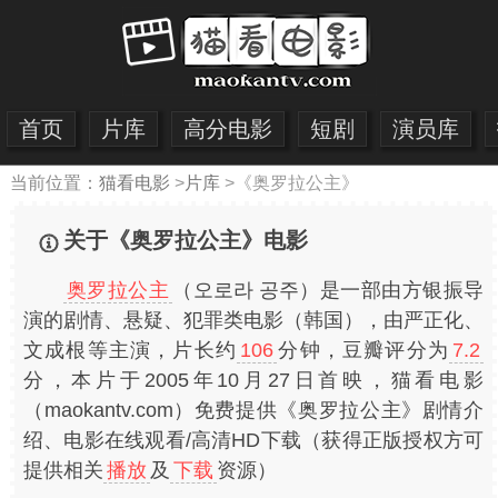
首页
片库
高分电影
短剧
演员库
当前位置：
猫看电影
>
片库
>
《奥罗拉公主》
关于《奥罗拉公主》电影
奥罗拉公主
（오로라 공주）是一部由方银振导
演的剧情、悬疑、犯罪类电影（韩国），由严正化、
文成根等主演，片长约
106
分钟，豆瓣评分为
7.2
分，本片于2005年10月27日首映，猫看电影
（maokantv.com）免费提供《奥罗拉公主》剧情介
绍、电影在线观看/高清HD下载（获得正版授权方可
提供相关
播放
及
下载
资源）