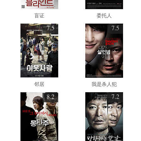
盲证
委托人
7.5
7.5
邻居
我是杀人犯
8.2
7.2