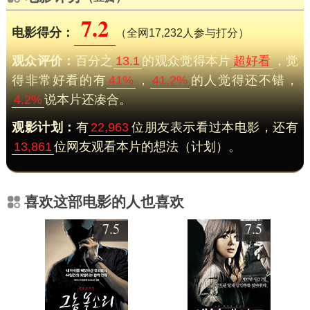
7.2
电影得分：
（全网17,232人参与打分）
观众评价：
百分之
13.1
的观众觉得本片
超好看
，觉
得非常好看的有
41%
，
41.2%
的人觉得还不错，
4.2%
说本片还凑合。
观影计划：
有
22,963
位朋友表示看过本电影，还有
13,861
位网友观看本片的想法（计划）。
喜欢这部电影的人也喜欢
7.5
7.5