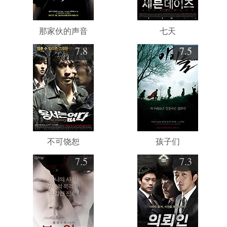
那家伙的声音
七天
7.8
7.5
不可饶恕
孩子们
7.5
7.3