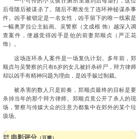
一个可怜的小
孩
厕所里遭到后母虐打，这位
后母随后被谋
了。随后不断发生了连环神
谋杀事
件。凶手被锁定是一名女性，凶手留下的唯一线索是
一幅奥罗拉公主贴画。吴警察（文成根 饰）越深入调
查案件，便越觉得凶手是
的前妻郑顺贞（严正花
饰）。
这场连环杀
案件是一场复仇计划。多年前，郑
顺贞与吴警察的只有6岁的女儿被奸杀碎尸，辩方律师
却以凶手有精神问题为理由，是凶手躲过制裁。
被杀害的数人只是前奏，郑顺贞最终的目标是要
杀掉当年的那个辩方律师。郑顺贞竟公开了杀人的现
场，警察与传媒大众的注意力都集中在郊外的某个垃
圾场。
电影评分
（豆瓣）