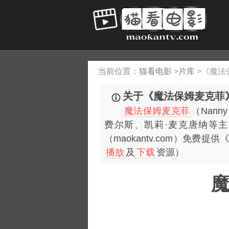
当前位置：
猫看电影
>
片库
>
《魔法
关于《魔法保姆麦克菲
魔法保姆麦克菲
（Nan
费尔斯、凯莉·麦克唐纳等
（maokantv.com）免
播放
及
下载
资源）
魔