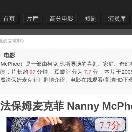
首页
片库
高分电影
短剧
演员库
保姆麦克菲》
》电影
ny McPhee）是一部由柯克·琼斯导演的喜剧、家庭、奇
主演，片长约
97
分钟，豆瓣评分为
7.7
分，本片于200
费提供《魔法保姆麦克菲》剧情介绍、电影在线观看/高清H
法保姆麦克菲 Nanny McPh
7.7分