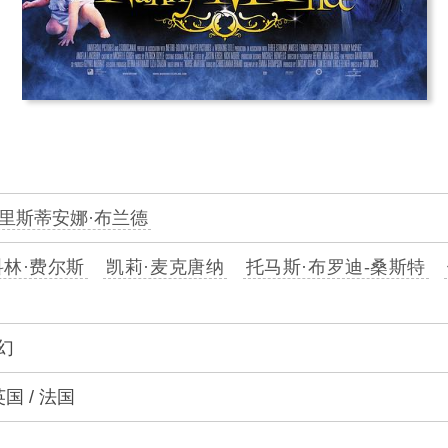
里斯蒂安娜·布兰德
科林·费尔斯
凯莉·麦克唐纳
托马斯·布罗迪-桑斯特
幻
英国 / 法国