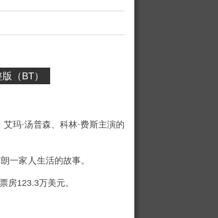
版（BT）
，
艾玛·汤普森
、
科林·费斯
主演的
布朗一家
生活的故事。
票房123.3万美元。