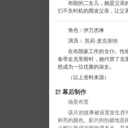
布朗的二女儿，她是父亲
们不失时机的围攻父亲，让父
角色：
伊万杰琳
演员：
凯莉·麦克唐纳
在布朗家工作的女仆。性
备带走克里斯时，她代替了克
然成为一位优雅的淑女。
（以上资料来源）
幕后制作
场景布置
该
的故事被设置发生
鲜亮的颜色。影片的拍摄地选