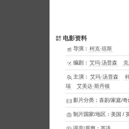
电影资料
导演：
柯克·琼斯
编剧：
艾玛·汤普森
克
主演：
艾玛·汤普森
瑞
艾美达·斯丹顿
影片分类：
喜剧/家庭/奇
制片国家/地区：
美国 / 
语言/原声：
英语