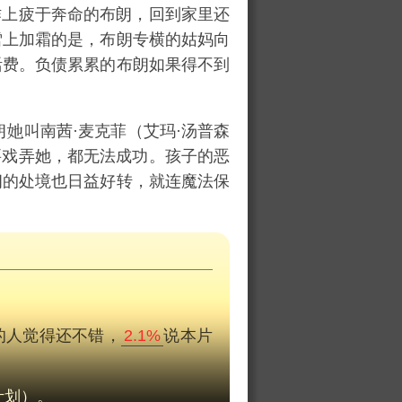
作上疲于奔命的布朗，回到家里还
雪上加霜的是，布朗专横的姑妈向
活费。负债累累的布朗如果得不到
朗
叫南茜·麦克菲（
艾玛·汤普森
要戏弄她，都无法成功。孩子的恶
朗的处境也日益好转，就连魔法保
的人觉得还不错，
2.1%
说本片
计划）。