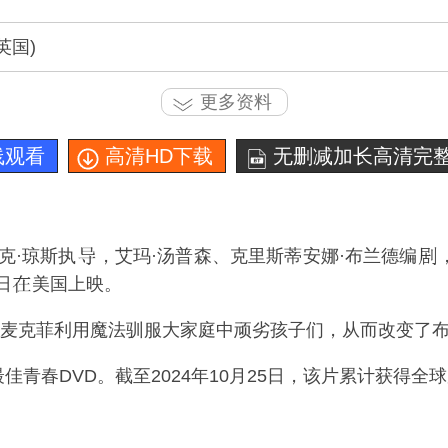
(英国)
更多资料
线观看
高清HD下载
无删减加长高清完整
克·琼斯
执
，艾玛·汤普森、克里斯蒂安娜·布兰德编
日
美国上映。
麦克菲利用魔法驯服大家庭中顽劣孩子们，从而改变了
最佳青春DVD。截至2024年10月25日，该片累计获得全球