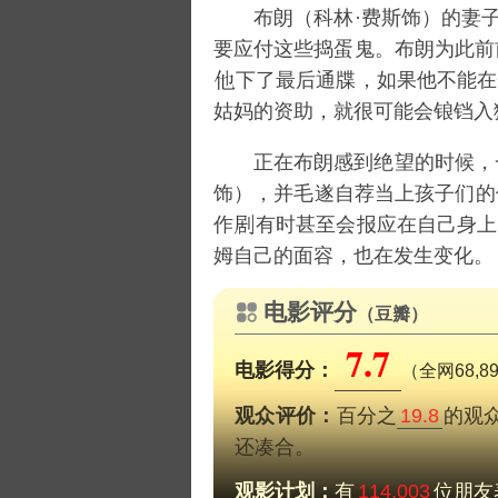
布朗（
科林·费斯
饰）的妻
要应付这些捣蛋鬼。布朗为此前
下了最后通牒，如果他不能在
姑妈的资助，就很可能会锒铛入
正在布朗感到绝望的时候，
饰），并毛遂自荐当上孩子们的
作
有时甚至会报应在自己身上
姆自己的面容，也在发生变化。
电影评分
（豆瓣）
7.7
电影得分：
（全网68,
观众评价：
百分之
19.8
的观
还凑合。
观影计划：
有
114,003
位朋友