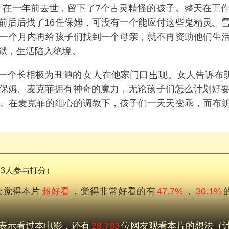
子
一年前去世，留下了7个古灵精怪的孩子。整天在工
前后后找了16任保姆，可没有一个能应付这些鬼精灵。
一个月内再给孩子们找到一个母亲，就不再资助他们生
狱，生活陷入绝境。
一个长相极为丑陋的
在他家门口
现。女人告诉布
保姆。麦克菲拥有神奇的魔力，无论孩子们怎么计划好
。在麦克菲的细心的调教下，孩子们一天天变乖，而布
893人参与打分）
众觉得本片
超好看
，觉得非常好看的有
47.7%
，
30.1%
表示看过本电影，还有
28,783
位网友观看本片的想法（