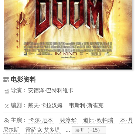
电影资料
导演：
安德泽·巴特科维卡
编剧：
戴夫·卡拉汉姆
韦斯利·斯崔克
主演：
卡尔·厄本
裴淳华
道比·欧帕瑞
本·丹
尼尔斯
雷萨克·艾多堤
...
展开（+15）