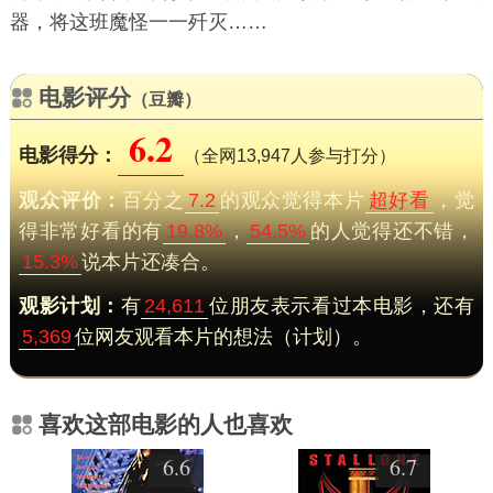
器，将这班魔怪一一歼灭……
电影评分
（豆瓣）
6.2
电影得分：
（全网13,947人参与打分）
观众评价：
百分之
7.2
的观众觉得本片
超好看
，觉
得非常好看的有
19.8%
，
54.5%
的人觉得还不错，
15.3%
说本片还凑合。
观影计划：
有
24,611
位朋友表示看过本电影，还有
5,369
位网友观看本片的想法（计划）。
喜欢这部电影的人也喜欢
6.6
6.7