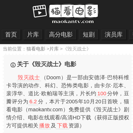
首页
片库
高分电影
短剧
演员库
当前位置：
猫看电影
>
片库
>
《毁灭战士》
关于《毁灭战士》电影
毁灭战士
（Doom）是一部由安德泽·巴特科维
卡导演的动作、科幻、恐怖类电影，由卡尔·厄本、
裴淳华、道比·欧帕瑞等主演，片长约
100
分钟，豆
瓣评分为
6.2
分，本片于2005年10月20日首映，猫
看电影（maokantv.com）免费提供《毁灭战士》剧
情介绍、电影在线观看/高清HD下载（获得正版授权
方可提供相关
播放
及
下载
资源）