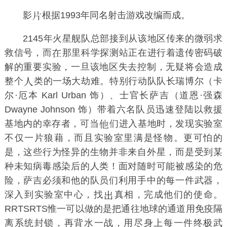
影
根据1993年同名射击游戏改编而成。
2145年火星舰队总部接到从该地区传来的微弱求
救信号，而
那里科学探测站正在进行着遗传密码破
解的重要实验，一旦该地区失去控制，无疑将会造成
整个
类的一场大劫难。特别行动队队长瑞博尔（卡
尔·厄本 Karl Urban 饰）、士官长萨吉（道恩·强森
Dwayne Johnson 饰）带着六名队员迅速登陆以救援
基地内的幸存者，可当
们进入基地时，发现实验室
不仅一片狼藉，而且实验室里满是怪物。更可怕的
是，这些行为怪异的生物并非来自外星，而是受到某
种未知病毒感染后的人类！面对随时可能被感染的危
险，萨吉必须和他的队员们利用手中的每一件武器，
深入到实验室中心，找
真相，完成他们的使命。
RRTSRTS惟一可以做的是把通往地球的通道用免疫隔
离系统封锁，再背水一战，用尽身上每一件终极武