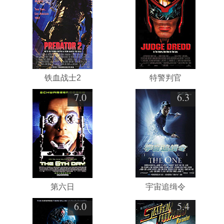
铁血战士2
特警判官
7.0
6.3
第六日
宇宙追缉令
6.0
5.4