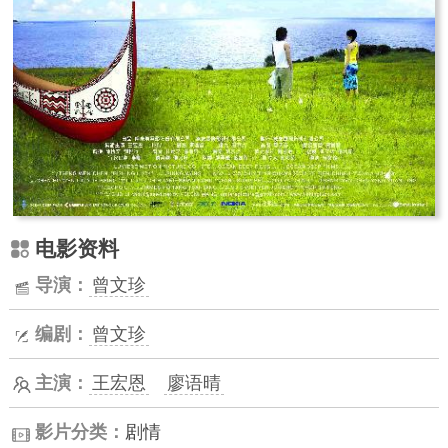
电影资料
导演：
曾文珍
编剧：
曾文珍
主演：
王宏恩
廖语晴
影片分类：
剧情