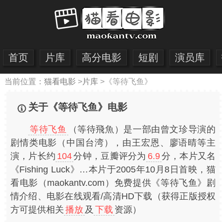
首页
片库
高分电影
短剧
演员库
当前位置：
猫看电影
>
片库
>
《等待飞鱼》
关于《等待飞鱼》电影
等待飞鱼
（等待飛魚）是一部由曾文珍导演的
剧情类电影（中国台湾），由王宏恩、廖语晴等主
演，片长约
104
分钟，豆瓣评分为
6.9
分，本片又名
《Fishing Luck》…本片于2005年10月8日首映，猫
看电影（maokantv.com）免费提供《等待飞鱼》剧
情介绍、电影在线观看/高清HD下载（获得正版授权
方可提供相关
播放
及
下载
资源）