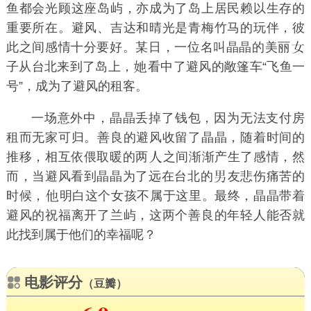
鱼都会光顾这座岛屿，亦成为了岛上居民赖以生存的
重要所在。避风、吉达和晴光是青梅竹马的玩伴，彼
此之间感情十分要好。某日，一位名叫晶晶的美丽
子从台北来到了岛上，
看中了避风的敞篷车“飞鱼一
号”，成为了避风的租客。
一场意外中，晶晶丢掉了钱包，因为无法支付房
租而无家可归。善良的避风收留了晶晶，随着时间的
推移，相互依偎取暖的两
之间渐渐产生了感情，然
而，当避风看到晶晶为了远在台北的
友悲伤痛苦的
时候，
明白这个女孩不属于这里。最终，晶晶带着
避风的祝福离开了兰屿，这两个善良的年轻人能否就
此找到属于他们的幸福呢？
电影评分
（豆瓣）