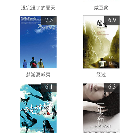
没完没了的夏天
咸豆浆
7.3
6.9
梦游夏威夷
经过
6.1
6.3