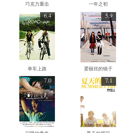
巧克力重击
一年之初
6.4
5.9
单车上路
爱丽丝的镜子
7.0
7.1