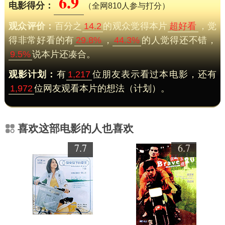
6.9
电影得分：
（全网810人参与打分）
观众评价：
百分之
14.2
的观众觉得本片
超好看
，觉
得非常好看的有
29.8%
，
44.3%
的人觉得还不错，
9.5%
说本片还凑合。
观影计划：
有
1,217
位朋友表示看过本电影，还有
1,972
位网友观看本片的想法（计划）。
喜欢这部电影的人也喜欢
7.7
6.7