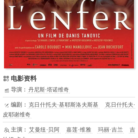
电影资料
导演：
丹尼斯·塔诺维奇
编剧：
克日什托夫·基耶斯洛夫斯基
克日什托夫·
皮耶谢维奇
主演：
艾曼纽·贝阿
嘉莲·维雅
玛丽·吉兰
吉