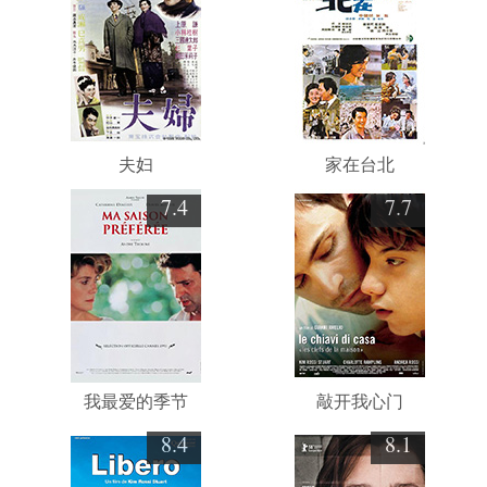
夫妇
家在台北
7.4
7.7
我最爱的季节
敲开我心门
8.4
8.1