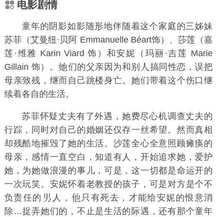
电影剧情
童年的阴影如影随形地伴随着这个家庭的三姊妹
苏菲（艾曼纽·贝阿 Emmanuelle Béart饰）、莎莲（嘉
莲·维雅 Karin Viard 饰）和安妮（玛丽·吉莲 Marie
Gillain 饰）。
们的父亲因为和别
搞同性恋，误把
母亲致残，继而自己跳楼身亡。她们带着这个伤口继
续着各自的生活。
苏菲怀疑丈夫有了外遇，她费尽心机调查丈夫的
行踪，同时对自己的婚姻还仅存一丝希望。然而真相
却残酷地摧毁了她的生活。沙莲全心全意照顾瘫痪的
母亲，感情一直空白，知道有人，开始追求她，爱护
她，为她做浪漫的事儿，可是，这一切都是命运开的
一次玩笑。安妮怀着老教授的孩子，可是对方是个不
负责任的
人，
只有死去，才能给安妮的恨意消
除…捉弄她们的，不止是生活的际遇，还有那个童年