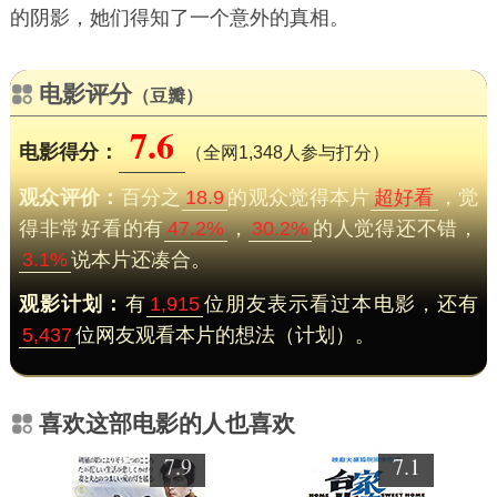
的阴影，她们得知了一个意外的真相。
电影评分
（豆瓣）
7.6
电影得分：
（全网1,348人参与打分）
观众评价：
百分之
18.9
的观众觉得本片
超好看
，觉
得非常好看的有
47.2%
，
30.2%
的人觉得还不错，
3.1%
说本片还凑合。
观影计划：
有
1,915
位朋友表示看过本电影，还有
5,437
位网友观看本片的想法（计划）。
喜欢这部电影的人也喜欢
7.9
7.1