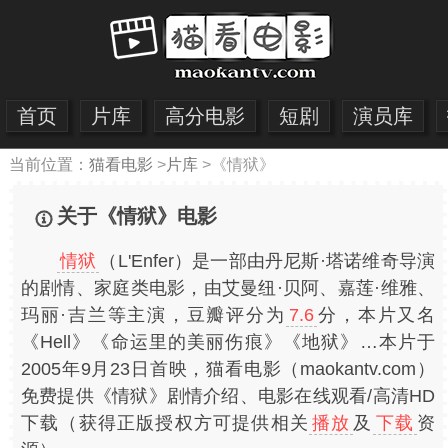
首页
片库
高分电影
短剧
演员库
当前位置：
猫看电影
>
片库
>
《情狱》
关于《情狱》电影
情狱
（L'Enfer）是一部由丹尼斯·塔诺维奇导演
的剧情、家庭类电影，由艾曼纽·贝阿、嘉莲·维雅、
玛丽·吉兰等主演，豆瓣评分为
7.6
分，本片又名
《Hell》《命运里的美丽伤痕》《地狱》…本片于
2005年9月23日首映，猫看电影（maokantv.com）
免费提供《情狱》剧情介绍、电影在线观看/高清HD
下载（获得正版授权方可提供相关
播放
及
下载
资