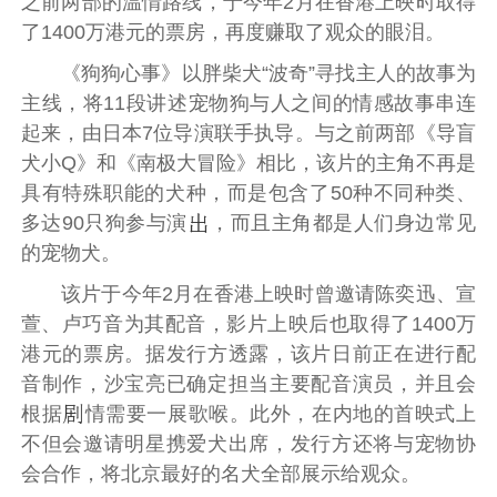
之前两部的温情路线，于今年2月在香港上映时取得
了1400万港元的票房，再度赚取了观众的眼泪。
《狗狗心事》以胖柴犬“波奇”寻找主人的故事为
主线，将11段讲述宠物狗与人之间的情感故事串连
起来，由日本7位导演联手执导。与之前两部《
导盲
犬小Q
》和《
南极大冒险
》相比，该片的主角不再是
具有特殊职能的犬种，而是包含了50种不同种类、
多达90只狗参与演
，而且主角都是人们身边常见
的宠物犬。
该片于今年2月在香港上映时曾邀请
陈奕迅
、
宣
萱
、
卢巧音
为其配音，影片上映后也取得了1400万
港元的票房。据发行方透露，该片日前正在进行配
音制作，
沙宝亮
已确定担当主要配音演员，并且会
根据
情需要一展歌喉。此外，在内地的首映式上
不但会邀请明星携爱犬出席，发行方还将与宠物协
会合作，将北京最好的名犬全部展示给观众。