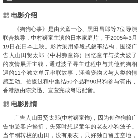
电影介绍
《狗狗心事》是由
犬童一心
、
黑田昌郎
7位
演
联合执导，
中村狮童
主演的日本家庭
，于2005年3月
19日
日本上映。影片采用多段式叙事结构，围绕广
告
山田贤太郎
（中村狮童饰）回忆童年与柴犬波子
的友情展开主线，通过波子寻主过程中与其
狗狗相
遇的11个独立单元串联故事，涵盖宠物犬与人类的情
感互动。拍摄过程中集结50个品种90只狗参与演
，
香港版由
陈奕迅
、
宣萱
完成粤语配音。
电影剧情
广告
山田贤太郎(
中村狮童
饰)，因为创作狗粮广
告饱受客户挫折，失落时想起童年的老友小狗波子。
当年刚转校的山田，没有朋友，只好独自留连空地，