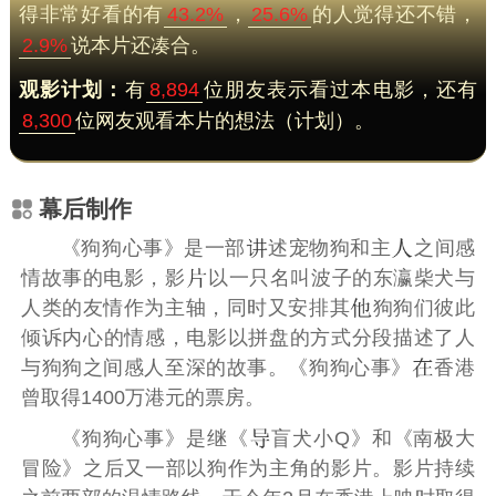
得非常好看的有
43.2%
，
25.6%
的人觉得还不错，
2.9%
说本片还凑合。
观影计划：
有
8,894
位朋友表示看过本电影，还有
8,300
位网友观看本片的想法（计划）。
幕后制作
《狗狗心事》是一部
述宠物狗和主
之间感
情故事的电影，影
以一只名叫波子的东瀛柴犬与
人类的友情作为主轴，同时又安排其
狗狗们彼此
倾诉内心的情感，电影以拼盘的方式分段描述了人
与狗狗之间感人至深的故事。《狗狗心事》
香港
曾取得1400万港元的票房。
《狗狗心事》是继《
盲犬小Q
》和《
南极大
冒险
》之后又一部以狗作为主角的影片。影片持续