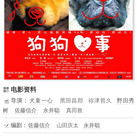
电影资料
导演：
犬童一心
黑田昌郎
祢津哲久
野田秀
树
佐藤信介
永井聪
真田敦
编剧：
佐藤信介
山田庆太
永井聪