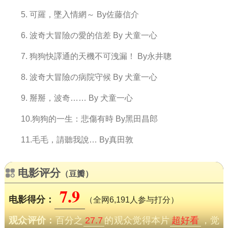
5. 可羅，墜入情網～ By佐藤信介
6. 波奇大冒險の愛的信差 By 犬童一心
7. 狗狗快譯通的天機不可洩漏！ By永井聰
8. 波奇大冒險の病院守候 By 犬童一心
9. 掰掰，波奇…… By 犬童一心
10.狗狗的一生：悲傷有時 By黑田昌郎
11.毛毛，請聽我說… By真田敦
电影评分
（豆瓣）
7.9
电影得分：
（全网6,191人参与打分）
观众评价：
百分之
27.7
的观众觉得本片
超好看
，觉