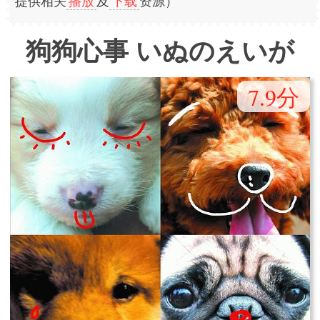
提供相关
播放
及
下载
资源）
狗狗心事 いぬのえいが
7.9分