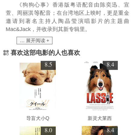
《狗狗心事》香港版粤语配音由
陈奕迅
、
宣
萱
、
周丽淇
配音；在
台湾地区
上映时，更是重金
邀请到著名主持人
陶晶莹
演唱影片的主题曲
Mac&Jack，并收录到其新专辑里。
… 展开阅读 +
喜欢这部电影的人也喜欢
8.5
8.4
导盲犬小Q
新灵犬莱西
8.0
8.4