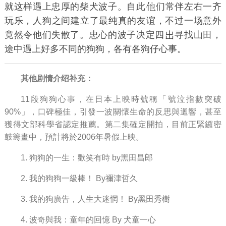
就这样遇上忠厚的柴犬波子。自此
们常伴左右一齐
玩乐，人狗之间建立了最纯真的友谊，不过一场意外
竟然令他们失散了。忠心的波子决定四
寻找山田，
途中遇上好多不同的狗狗，各有各狗仔心事。
其他剧情介绍补充：
11段狗狗心事，在日本上映時號稱「號泣指數突破
90%」，口碑極佳，引發一波關懷生命的反思與迴響，甚至
獲得文部科學省認定推薦。第二集確定開拍，目前正緊鑼密
鼓籌畫中，預計將於2006年暑假上映。
1. 狗狗的一生：歡笑有時 by黑田昌郎
2. 我的狗狗一級棒！ By禰津哲久
3. 我的狗廣告，人生大迷惘！ By黑田秀樹
4. 波奇與我：童年的回憶 By 犬童一心