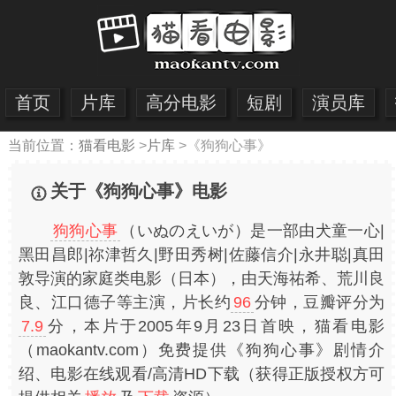
首页
片库
高分电影
短剧
演员库
当前位置：
猫看电影
>
片库
>
《狗狗心事》
关于《狗狗心事》电影
狗狗心事
（いぬのえいが）是一部由犬童一心|
黑田昌郎|祢津哲久|野田秀树|佐藤信介|永井聪|真田
敦导演的家庭类电影（日本），由天海祐希、荒川良
良、江口德子等主演，片长约
96
分钟，豆瓣评分为
7.9
分，本片于2005年9月23日首映，猫看电影
（maokantv.com）免费提供《狗狗心事》剧情介
绍、电影在线观看/高清HD下载（获得正版授权方可