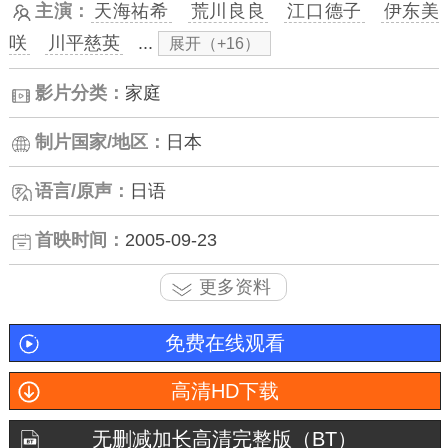
主演：
天海祐希
荒川良良
江口德子
伊东美
咲
川平慈英
...
展开（+16）
影片分类：
家庭
制片国家/地区：
日本
语言/原声：
日语
首映时间：
2005-09-23
更多资料
免费在线观看
高清HD下载
无删减加长高清完整版（BT）