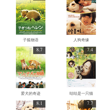
子狐物语
人狗奇缘
8.7
7.4
爱犬的奇迹
咕咕是一只猫
8.1
7.7