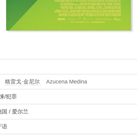
格雷戈·金尼尔
Azucena Medina
悚/犯罪
德国 / 爱尔兰
牙语