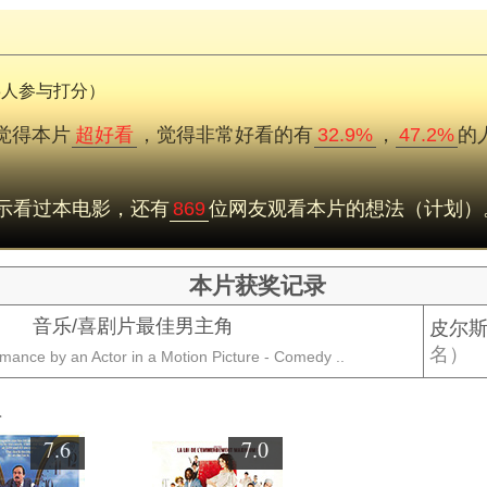
28人参与打分）
觉得本片
超好看
，觉得非常好看的有
32.9%
，
47.2%
的
示看过本电影，还有
869
位网友观看本片的想法（计划）
本片获奖记录
音乐/喜剧片最佳男主角
皮尔斯·
名）
mance by an Actor in a Motion Picture - Comedy ..
欢
7.6
7.0