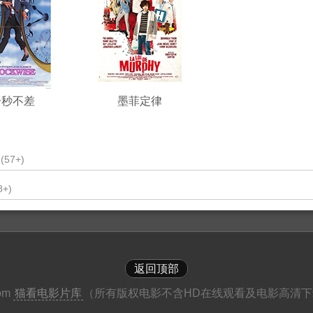
分秒不差
墨菲定律
(57+)
8+)
返回顶部
com
猫看电影片库
（所有版权电影不含HD在线观看及电影高清下