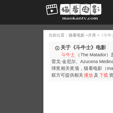
当前位置：
猫看电影
>
片库
>
《斗牛
关于《斗牛士》电影
斗牛士
（The Mata
雷戈·金尼尔、Azucena Med
球奖相关奖项，猫看电影（mao
权方可提供相关
播放
及
下载