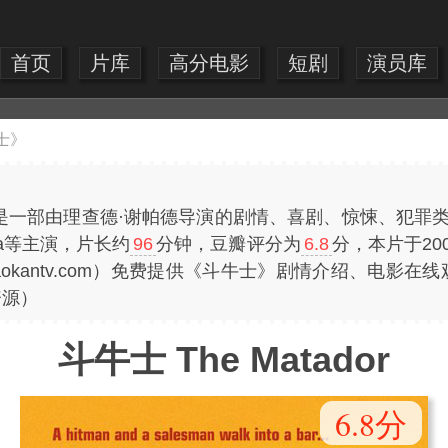
首页
片库
高分电影
短剧
演员库
士》
dor）是一部由理查德·谢帕德导演的剧情、喜剧、惊悚、犯
ina等主演，片长约
96
分钟，豆瓣评分为
6.8
分，本片于20
kantv.com）免费提供《斗牛士》剧情介绍、电影在
资源）
斗牛士 The Matador
6.8分