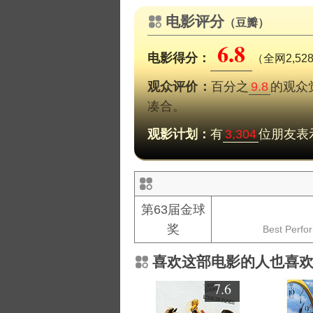
电影评分
（豆瓣）
6.8
电影得分：
（全网2,5
观众评价：
百分之
9.8
的观众
凑合。
观影计划：
有
3,304
位朋友表
第63届金球
奖
Best Perfor
喜欢这部电影的人也喜
7.6