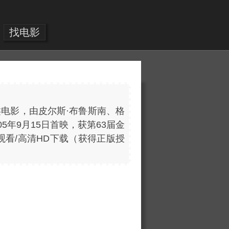
找电影
罪类电影，由皮尔斯·布鲁斯南、格
05年9月15日首映，获第63届金
线观看/高清HD下载（获得正版授