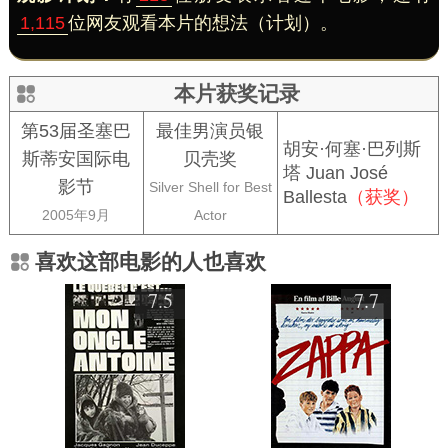
1,115
位网友观看本片的想法（计划）。
本片获奖记录
第53届圣塞巴
最佳男演员银
胡安·何塞·巴列斯
斯蒂安国际电
贝壳奖
塔 Juan José
影节
Silver Shell for Best
Ballesta
（获奖）
2005年9月
Actor
喜欢这部电影的人也喜欢
7.5
7.7