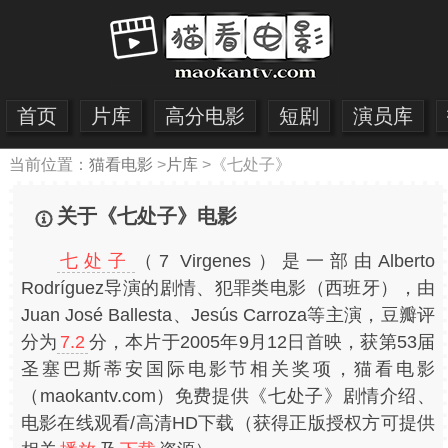
首页
片库
高分电影
短剧
演员库
当前位置：
猫看电影
>
片库
>
《七处子》
关于《七处子》电影
七处子
（7 Virgenes）是一部由Alberto
Rodríguez导演的剧情、犯罪类电影（西班牙），由
Juan José Ballesta、Jesús Carroza等主演，豆瓣评
分为
7.2
分，本片于2005年9月12日首映，获第53届
圣塞巴斯蒂安国际电影节相关奖项，猫看电影
（maokantv.com）免费提供《七处子》剧情介绍、
电影在线观看/高清HD下载（获得正版授权方可提供