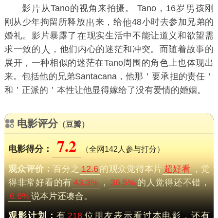
影
从Tano的视角来拍摄。 Tano，16岁
孩刚
刚从少年拘留所释放
来，给
48小时去参加兄弟的
婚礼。影片暴露了
现实生活中不能让道义和欲望需
求一致的
，他们内心的迷茫和冲突。而随着故事的
展开，一种相似的迷茫在Tano周围的角色上也体现出
来。包括他的兄弟Santacana，他那＇要承担的责任＇
和＇正派的＇本性让他显得嫁给了没有爱情的婚姻。
电影评分
（豆瓣）
7.2
电影得分：
（全网142人参与打分）
观众评价：
百分之
12.6
的观众觉得本片
超好看
，觉
得非常好看的有
43.3%
，
36.5%
的人觉得还不错，
6.6%
说本片还凑合。
观影计划：
有
218
位朋友表示看过本电影，还有