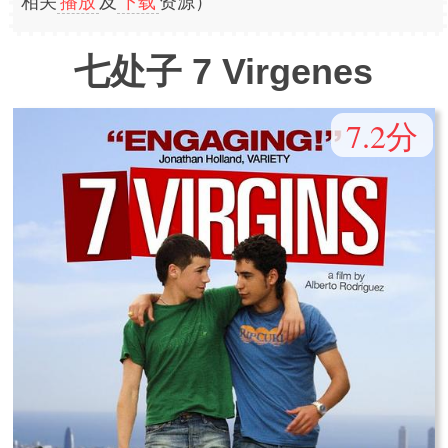
相关
播放
及
下载
资源）
七处子 7 Virgenes
7.2分