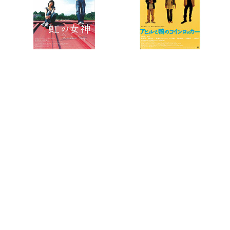
彩虹女神
鸭子和野鸭子的投币式自动存放柜
7.7
8.2
天然子结构
我们与驻在先生的700日战争
演员作品导航
上野树里的所有电影
(14+)