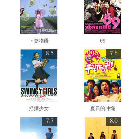
下妻物语
69
8.5
7.6
摇摆少女
夏日的冲绳
7.7
8.0