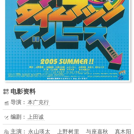
电影资料
导演：
本广克行
编剧：
上田诚
主演：
永山瑛太
上野树里
与座嘉秋
真木阳