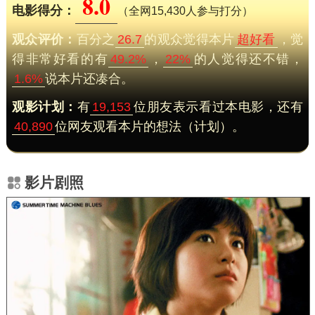
8.0
电影得分：
（全网15,430人参与打分）
观众评价：
百分之
26.7
的观众觉得本片
超好看
，觉
得非常好看的有
49.2%
，
22%
的人觉得还不错，
1.6%
说本片还凑合。
观影计划：
有
19,153
位朋友表示看过本电影，还有
40,890
位网友观看本片的想法（计划）。
影片剧照