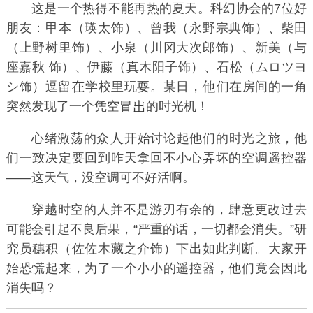
这是一个热得不能再热的夏天。科幻协会的7位好
朋友：甲本（
瑛太
饰）、曾我（永野宗典饰）、柴田
（
上野树里
饰）、小泉（
川冈大次郎
饰）、新美（与
座嘉秋 饰）、伊藤（
真木阳子
饰）、石松（ムロツヨ
シ饰）逗留
学校里玩耍。某日，
们在房间的一角
突然发现了一个凭空冒
的时光机！
心绪激荡的众
开始讨论起他们的时光之旅，他
们一致决定要回到昨天拿回不小心弄坏的
空调遥控器
——这天气，没空调可不好活啊。
穿越时空的人并不是游刃有余的，肆意更改过去
可能会引起不良后果，“严重的话，一切都会消失。”研
究员穗积（
佐佐木藏之介
饰）下出如此判断。大家开
始恐慌起来，为了一个小小的遥控器，他们竟会因此
消失吗？