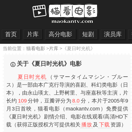
首页
片库
高分电影
短剧
演员库
当前位置：
猫看电影
>
片库
>
《夏日时光机》
关于《夏日时光机》电影
夏日时光机
（サマータイムマシン・ブルー
ス）是一部由本广克行导演的喜剧、科幻类电影（日
本），由永山瑛太、上野树里、与座嘉秋等主演，片
长约
109
分钟，豆瓣评分为
8.0
分，本片于2005年9
月3日首映，猫看电影（maokantv.com）免费提供
《夏日时光机》剧情介绍、电影在线观看/高清HD下
载（获得正版授权方可提供相关
播放
及
下载
资源）