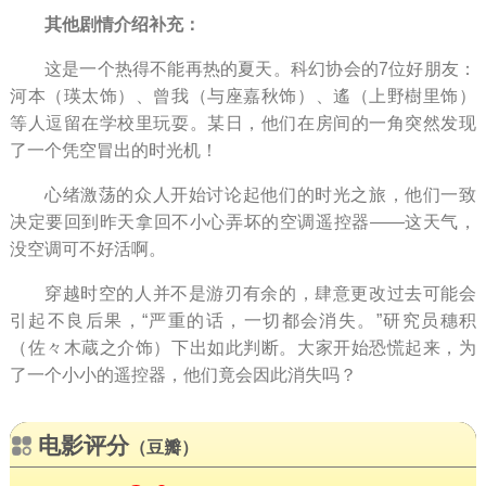
其他剧情介绍补充：
这是一个热得不能再热的夏天。科幻协会的7位好朋友：
河本（瑛太饰）、曾我（与座嘉秋饰）、遙（上野樹里饰）
等人逗留在学校里玩耍。某日，他们在房间的一角突然发现
了一个凭空冒出的时光机！
心绪激荡的众人开始讨论起他们的时光之旅，他们一致
决定要回到昨天拿回不小心弄坏的空调遥控器——这天气，
没空调可不好活啊。
穿越时空的人并不是游刃有余的，肆意更改过去可能会
引起不良后果，“严重的话，一切都会消失。”研究员穗积
（佐々木蔵之介饰）下出如此判断。大家开始恐慌起来，为
了一个小小的遥控器，他们竟会因此消失吗？
电影评分
（豆瓣）