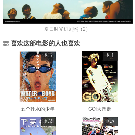
夏日时光机剧照（2）
喜欢这部电影的人也喜欢
8.3
8.1
五个扑水的少年
GO!大暴走
8.2
7.5