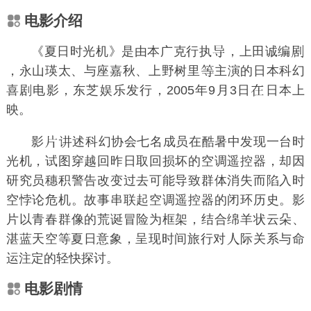
电影介绍
《夏日时光机》是由
本广克行
执
，
上田诚
编
，
永山瑛太
、
与座嘉秋
、
上野树里
主演的日本科幻
喜剧电影，东芝娱乐发行，2005年9月3日
日本上
映。
影
述科幻协会七名成员在酷暑中发现一台时
光机，试图穿越回昨日取回损坏的空调遥控器，却因
研究员穗积警告改变过去可能导致群体消失而陷入
时
空悖论
危机。故事串联起空调遥控器的闭环历史。影
片以青春群像的荒诞冒险为框架，结合绵羊状云朵、
湛蓝天空等夏日意象，呈现时间旅行对
际关系与命
运注定的轻快探讨。
电影剧情