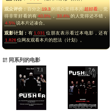
观众评价：
百分之
19.3
的观众觉得本片
超好看
，觉
得非常好看的有
40.9%
，
33.4%
的人觉得还不错，
4.5%
说本片还凑合。
观影计划：
有
1,031
位朋友表示看过本电影，还有
1,826
位网友观看本片的想法（计划）。
同系列的电影
7.1
7.6