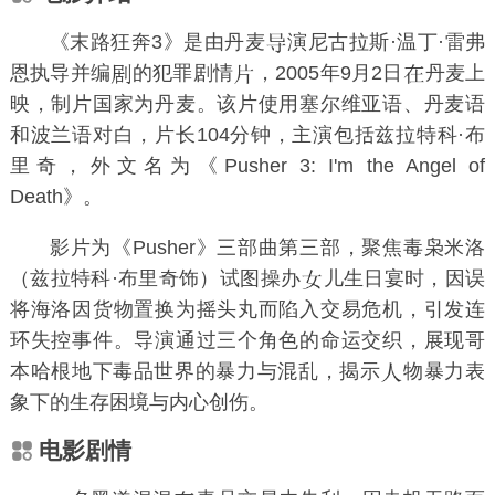
《末路狂奔3》是由丹麦
演
尼古拉斯·温丁·雷弗
恩
执导并编
的犯罪剧情
，2005年9月2日
丹麦上
映，制片国家为丹麦。该片使用塞尔维亚语、丹麦语
和波兰语对白，片长104分钟，主演包括
兹拉特科·布
里奇
，外文名为《Pusher 3: I'm the Angel of
Death》。
影片为《Pusher》三部曲第三部，聚焦毒枭米洛
（兹拉特科·布里奇饰）试图操办
儿生日宴时，因误
将海洛因货物置换为摇头丸而陷入交易危机，引发连
环失控事件。导演通过三个角色的命运交织，展现
哥
本哈根
地下毒品世界的暴力与混乱，揭示
物暴力表
象下的生存困境与内心创伤。
电影剧情