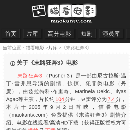
首页
片库
高分电影
短剧
演员库
当前位置：
猫看电影
>
片库
>
《末路狂奔3》
关于《末路狂奔3》电影
末路狂奔3
（Pusher 3）是一部由尼古拉斯·温
丁·雷弗恩导演的剧情、惊悚、犯罪类电影（丹
麦），由兹拉特科·布里奇、Marinela Dekic、Ilyas
Agac等主演，片长约
104
分钟，豆瓣评分为
7.4
分，
本片于2005年9月2日首映，猫看电影
（maokantv.com）免费提供《末路狂奔3》剧情介
绍、电影在线观看/高清HD下载（获得正版授权方可