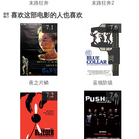
末路狂奔
末路狂奔2
喜欢这部电影的人也喜欢
7.1
7.6
夜之片鳞
蓝领阶级
7.2
7.6