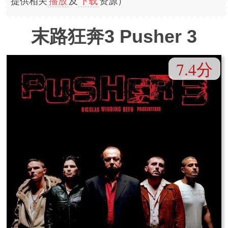
提供相关
播放
及
下载
资源）
末路狂奔3 Pusher 3
7.4分