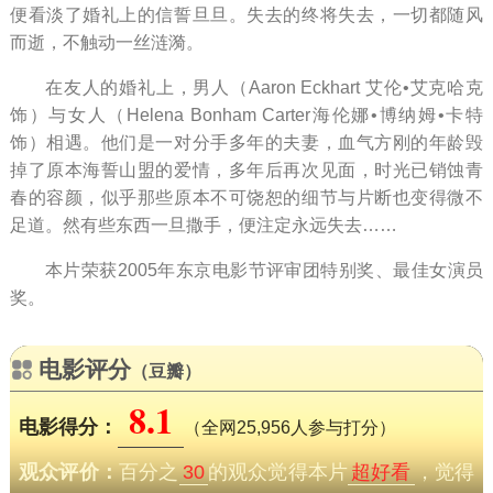
便看淡了婚礼上的信誓旦旦。失去的终将失去，一切都随风
而逝，不触动一丝涟漪。
在友人的婚礼上，男人（Aaron Eckhart 艾伦•艾克哈克
饰）与女人（Helena Bonham Carter海伦娜•博纳姆•卡特
饰）相遇。他们是一对分手多年的夫妻，血气方刚的年龄毁
掉了原本海誓山盟的爱情，多年后再次见面，时光已销蚀青
春的容颜，似乎那些原本不可饶恕的细节与片断也变得微不
足道。然有些东西一旦撒手，便注定永远失去……
本片荣获2005年东京电影节评审团特别奖、最佳女演员
奖。
电影评分
（豆瓣）
8.1
电影得分：
（全网25,956人参与打分）
观众评价：
百分之
30
的观众觉得本片
超好看
，觉得