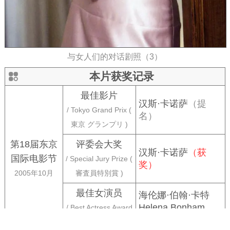
与女人们的对话剧照（3）
本片获奖记录
最佳影片
汉斯·卡诺萨
（提
/ Tokyo Grand Prix (
名）
東京 グランプリ )
第18届东京
评委会大奖
汉斯·卡诺萨
（获
国际电影节
/ Special Jury Prize (
奖）
2005年10月
審査員特別賞 )
最佳女演员
海伦娜·伯翰·卡特
Helena Bonham
/ Best Actress Award
Carter
（获奖）
( 最優秀女優賞 )