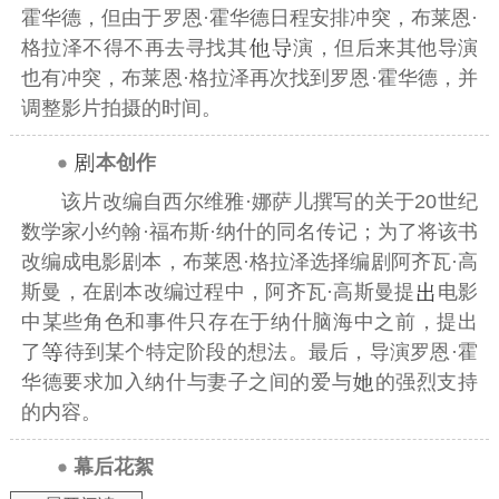
霍华德，但由于罗恩·霍华德日程安排冲突，布莱恩·
格拉泽不得不再去寻找其
演，但后来其他导演
也有冲突，布莱恩·格拉泽再次找到罗恩·霍华德，并
调整影片拍摄的时间。
本创作
该片改编自西尔维雅·娜萨儿撰写的关于20世纪
数学家
小约翰·福布斯·纳什
的同名传记；为了将该书
改编成电影剧本，布莱恩·格拉泽选择编剧阿齐瓦·高
斯曼，在剧本改编过程中，阿齐瓦·高斯曼提
电影
中某些角色和事件只存在于纳什脑海中之前，提出
了
待到某个特定阶段的想法。最后，导演罗恩·霍
华德要求加入纳什与妻子之间的爱与
的强烈支持
的内容。
幕后花絮