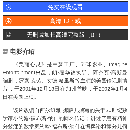
免费在线观看
高清HD下载
无删减加长高清完整版（BT）
电影介绍
《美丽心灵》是由梦工厂、环球影业、Imagine
Entertainment
品，
朗·霍华德
执
、
阿齐瓦·高斯曼
编
，
罗素·克劳
、
艾德·哈里斯
主演的美国传记剧情
，于2001年12月13日
加州首映，于2002年1月4
日在美国上映。
该片改编自西尔维雅·娜萨儿撰写的关于20世纪数
学家小约翰·福布斯·纳什的同名传记；
述了患有精神
分裂症的数学家约翰·福布斯·纳什在博弈论和微分几何