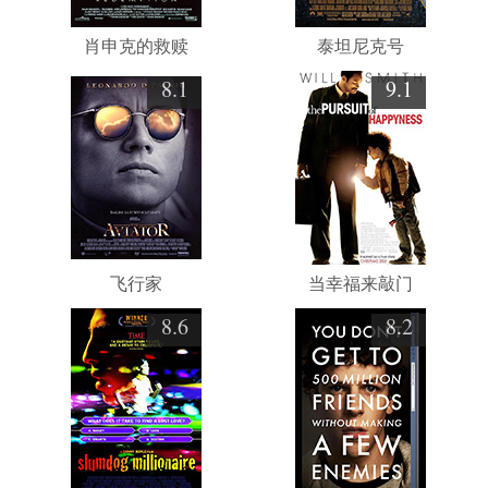
肖申克的救赎
泰坦尼克号
8.1
9.1
飞行家
当幸福来敲门
8.6
8.2