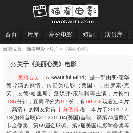
首页
片库
高分电影
短剧
演员库
当前位置：
猫看电影
>
片库
>
《美丽心灵》
关于《美丽心灵》电影
美丽心灵
（A Beautiful Mind）是一部由朗·霍华
德导演的剧情、传记类电影（美国），由罗素·克
劳、艾德·哈里斯、詹妮弗·康纳利等主演，片长约
135
分钟，豆瓣评分为
9.1
分，有
60.2%
观看过本片
（高清）的网友觉得
十分值得
看…本片于2001-12-
13(加州首映)/2002-01-04(美国)首映，获第74届奥斯
卡金像奖、第59届金球奖、第2届美国电影学会奖等