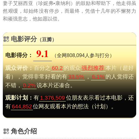
妻子艾丽西亚（珍妮弗•康纳利）的鼓励和帮助下，他走得虽
然艰缓，却始终没有停步，而最终，凭借十几年的不懈努力
和顽强意志，他如愿以偿。
电影评分
（豆瓣）
9.1
电影得分：
（全网808,094人参与打分）
观众评价：
百分之
60.2
的观众
强烈推荐
本片（超好
看），觉得非常好看的有
33.5%
，
6.1%
的人觉得还
不错，
0.2%
说本片还凑合。
观影计划：
有
1,376,509
位朋友表示看过本电影，还
有
644,852
位网友观看本片的想法（计划）。
角色介绍