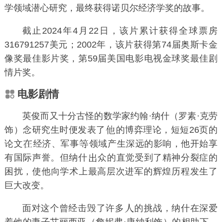
学领域潜心研究，最终获得诺贝尔经济学奖的故事。
截止2024年4月22日，该片累计获得全球票房
316791257美元；2002年，该片获得
第74届奥斯卡金
像奖
最佳影片奖，
第59届美国电影电视金球奖
最佳剧
情片奖。
电影剧情
英俊而又十分古怪的数学家约翰·纳什（
罗素·克劳
饰）念研究生时便发表了
的博弈理论，短短26页的
论文
经济、军事
领域产生深远的影响，他开始享
有国际声誉。但纳什
众的直觉受到了精神分裂症的
困扰，使他向学术上最高层次进军的辉煌历程发生了
巨大改变。
面对这个曾经击毁了许多
的挑战，纳什在深爱