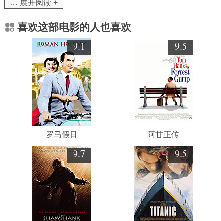
… 展开阅读 +
喜欢这部电影的人也喜欢
9.1
9.5
罗马假日
阿甘正传
9.7
9.5