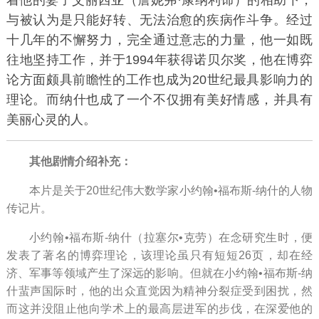
着他的妻子艾丽西亚（
詹妮弗·康纳利
饰）的相助下，
与被认为是只能好转、无法治愈的疾病作斗争。经过
十几年的不懈努力，完全通过意志的力量，他一如既
往地坚持工作，并于1994年获得诺贝尔奖，他在博弈
论方面颇具前瞻性的工作也成为20世纪最具影响力的
理论。而纳什也成了一个不仅拥有美好情感，并具有
美丽心灵的人。
其他剧情介绍补充：
本片是关于20世纪伟大数学家小约翰•福布斯-纳什的人物
传记片。
小约翰•福布斯-纳什（拉塞尔•克劳）在念研究生时，便
发表了著名的博弈理论，该理论虽只有短短26页，却在经
济、军事等领域产生了深远的影响。但就在小约翰•福布斯-纳
什蜚声国际时，他的出众直觉因为精神分裂症受到困扰，然
而这并没阻止他向学术上的最高层进军的步伐，在深爱他的