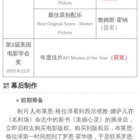
Picture
最佳原创配乐
詹姆斯·霍纳
Best Original Score - Motion
（提名）
Picture
第2届美国
电影学会
年度佳片
（获奖）
AFI Movies of the Year
奖
2001年12月
幕后制作
前期筹备
制
布莱恩·格拉泽看到西尔维雅·娜萨儿
《名利场》
杂志中的新书《美丽心灵》的摘录后，
立即启程去购买电影版权。购买到版权后，布莱恩·
格拉泽第一时间想到了罗恩·霍华德，于是联系罗恩·