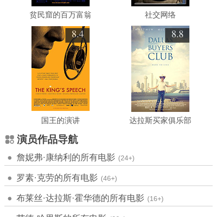
贫民窟的百万富翁
社交网络
8.4
8.8
国王的演讲
达拉斯买家俱乐部
演员作品导航
詹妮弗·康纳利的所有电影
(24+)
罗素·克劳的所有电影
(46+)
布莱丝·达拉斯·霍华德的所有电影
(16+)