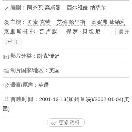
编剧：
阿齐瓦·高斯曼
西尔维娅·纳萨尔
主演：
罗素·克劳
艾德·哈里斯
詹妮弗·康纳利
克里斯托弗·普卢默
保罗·贝坦尼
...
展开
（+41）
影片分类：
剧情/传记
制片国家/地区：
美国
语言/原声：
英语
首映时间：
2001-12-13(加州首映)/2002-01-04(美
国)
更多资料