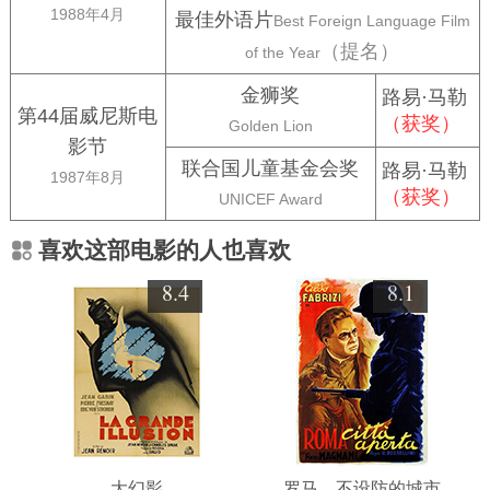
1988年4月
最佳外语片
Best Foreign Language Film
（提名）
of the Year
金狮奖
路易·马勒
第44届威尼斯电
（获奖）
Golden Lion
影节
联合国儿童基金会奖
路易·马勒
1987年8月
（获奖）
UNICEF Award
喜欢这部电影的人也喜欢
8.4
8.1
大幻影
罗马，不设防的城市