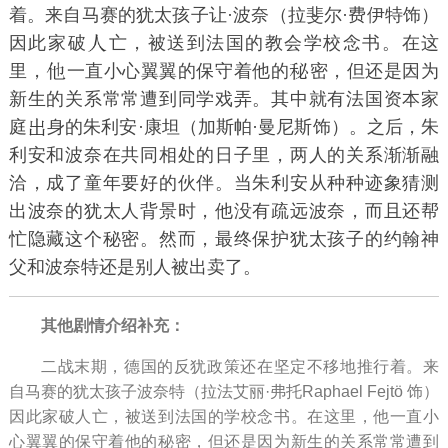
着。来自马赛的犹太孩子让·波奈（拉斐尔·费伊特饰）
因此家破
亡，被送到法国的教会学校念书。在这
里，
一直小心翼翼的保守着他的
密，但还是因为
新生的关系常常遭到同学戏弄。其中就有法国资本家
庭
身的朱利安·康坦（加斯帕·曼尼斯饰）。之后，朱
利安和波奈在共同相处的日子里，两人的关系渐渐融
洽，成了童年要好的伙伴。当朱利安从种种迹象猜测
出波奈的犹太人背景时，他没有疏远波奈，而且还帮
忙隐藏这个秘密。然而，最终保护犹太孩子的约翰神
父和波奈特还是别人被出卖了。
其他剧情介绍补充：
二战末期，德国的反犹政策还在坚定不移地推行着。来
自马赛的犹太孩子波奈特（拉法艾丽·弗托Raphael Fejtö 饰）
因此家破人亡，被送到法国的学校念书。在这里，他一直小
心翼翼的保守着他的秘密，但还是因为新生的关系常常遭到