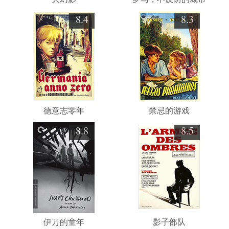
8.4
8.3
德意志零年
禁忌的游戏
8.8
8.5
伊万的童年
影子部队