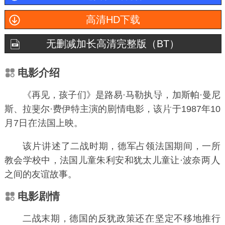
高清HD下载
无删减加长高清完整版（BT）
电影介绍
《再见，孩子们》是路易·马勒执
，加斯帕·曼尼
斯、拉斐尔·费伊特主演的
情电影，该
于1987年10
月7日
法国上映。
该片
述了二战时期，德军占领法国期间，一所
教会学校中，法国儿童朱利安和犹太儿童让·波奈两
之间的友谊故事。
电影剧情
二战末期，德国的反犹政策还
坚定不移地推行