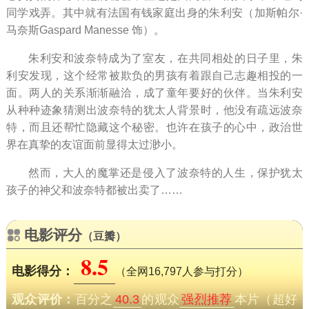
同学戏弄。其中就有法国有钱家庭出身的朱利安（加斯帕尔·
马奈斯Gaspard Manesse 饰）。
朱利安和波奈特成为了室友，在共同相处的日子里，朱
利安发现，这个经常被欺负的男孩有着跟自己志趣相投的一
面。两人的关系渐渐融洽，成了童年要好的伙伴。当朱利安
从种种迹象猜测出波奈特的犹太人背景时，他没有疏远波奈
特，而且还帮忙隐藏这个秘密。也许在孩子的心中，政治世
界在真挚的友谊面前显得太过渺小。
然而，大人的魔掌还是侵入了波奈特的人生，保护犹太
孩子的神父和波奈特都被出卖了……
电影评分
（豆瓣）
8.5
电影得分：
（全网16,797人参与打分）
观众评价：
百分之
40.3
的观众
强烈推荐
本片（超好