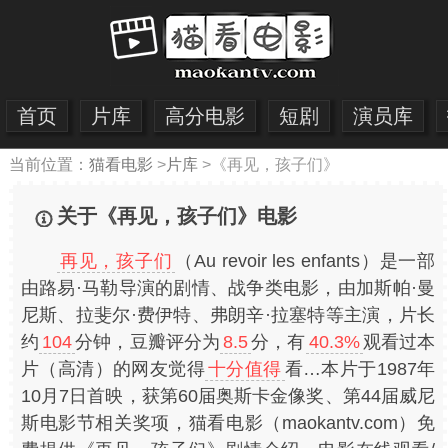
首页
片库
高分电影
短剧
演员库
当前位置：
猫看电影
>
片库
>
《再见，孩子们》
关于《再见，孩子们》电影
再见，孩子们
（Au revoir les enfants）是一部
由路易·马勒导演的剧情、战争类电影，由加斯帕·曼
尼斯、拉斐尔·费伊特、弗朗辛·拉塞特等主演，片长
约
104
分钟，豆瓣评分为
8.5
分，有
40.3%
观看过本
片（高清）的网友觉得
十分值得
看…本片于1987年
10月7日首映，获第60届奥斯卡金像奖、第44届威尼
斯电影节相关奖项，猫看电影（maokantv.com）免