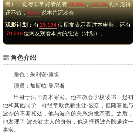
看），觉得非常好看的有
46.9%
，
12.1%
的人觉得
还不错，
0.5%
说本片还凑合。
观影计划：
有
25,184
位朋友表示看过本电影，还有
79,249
位网友观看本片的想法（计划）。
角色介绍
角色：
朱利安·康坦
演员：
加斯帕·曼尼斯
出身于法国资本家庭。他在教会学校读书，起初
他和其他同学一样经常欺负新生让·波奈，但随着他与
波奈的不断相处，他与波奈的关系愈发亲密。之后，
他发现了 波奈犹太人的身份，他选择帮波奈隐瞒这一
事实。