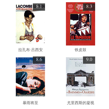
8.1
8.3
拉孔布·吕西安
铁皮鼓
8.6
9.0
暴雨将至
尤里西斯的凝视