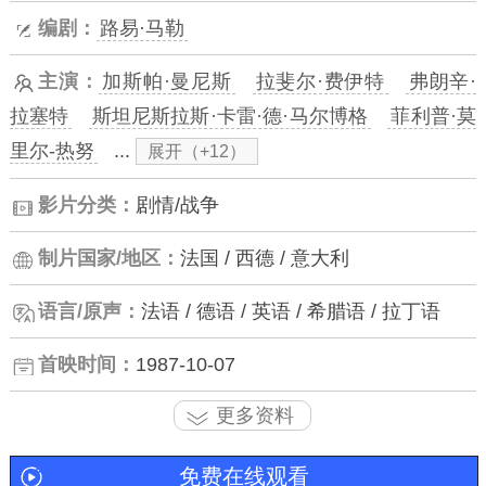
编剧：
路易·马勒
主演：
加斯帕·曼尼斯
拉斐尔·费伊特
弗朗辛·
拉塞特
斯坦尼斯拉斯·卡雷·德·马尔博格
菲利普·莫
里尔-热努
...
展开（+12）
影片分类：
剧情/战争
制片国家/地区：
法国 / 西德 / 意大利
语言/原声：
法语 / 德语 / 英语 / 希腊语 / 拉丁语
首映时间：
1987-10-07
更多资料
免费在线观看