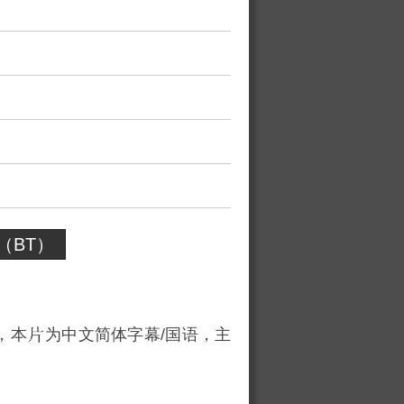
（BT）
，本
为中文简体字幕/国语，主